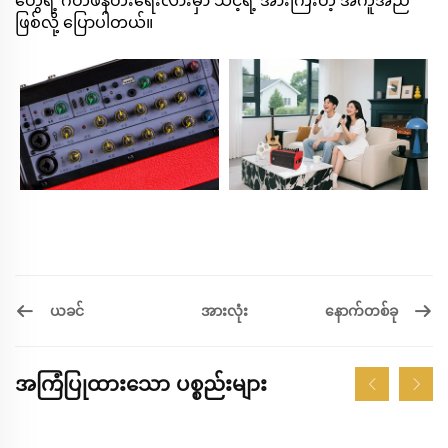
တွေရဲ့ ဂီတဖန်တီးရေးလားမှာ သင့်ရဲ့ အားကြီးတဲ့ အကူအညီ
ဖြစ်လို့ ပြောပါတယ်။
ယခင်
နောက်တစ်ခု
အားလုံး
အကြံပြုထားသော ပစ္စည်းများ