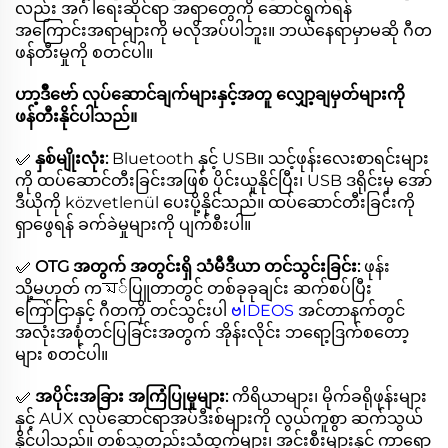
လည်း အင်္ဂါရေးဆိုင်ရာ အရာတွေကို ဆောင်ရွက်ရန်
အကြောင်းအရာများကို မလိုအပ်ပါဘူး။ ဘယ်နေရာမှာမဆို ဂီတ
ဖန်တီးမှုကို စတင်ပါ။
ဟာ့ဒဳဗော် လုပ်ဆောင်ချက်များနှင့်အတူ လျှော့ချမှတ်များကို
ဖန်တီးနိုင်ပါသည်။
✅
နှစ်မျိုးလုံး:
Bluetooth နှင့် USB။ သင့်ဖုန်းလေးစာရင်းများ
ကို ထပ်ဆောင်တီးခြင်းအဖြစ် ပိုင်းယူနိုင်ပြီး၊ USB ဒရိုင်းမှ အော်
ဒီယိုကို közvetlenül ပေးပို့နိုင်သည်။ ထပ်ဆောင်တီးခြင်းကို
ရှာဖွေရန် ခက်ခဲမှုများကို ပျက်စီးပါ။
✅
OTG အတွက် အတွင်းရှိ သံမီဒီယာ တင်သွင်းခြင်း:
ဖုန်း
သို့မဟုတ် ကম်ပြူတာတွင် တစ်ခုခုချင်း ဆက်စပ်ပြီး
ကြော်ငြာနှင့် ဂီတကို တင်သွင်းပါ
ဗIDEOS
အင်တာနက်တွင်
အလုံးအစုံတင်ပြခြင်းအတွက် အိုန်းလိုင်း ဘရော့ဒြက်စတော့
များ စတင်ပါ။
✅
အပိုင်းအခြား အကြံပြုမှုများ:
ကိရိယာများ၊ မိုက်ခရိုဖုန်းများ
နှင့် AUX လုပ်ဆောင်ရာအပ်ဒီးစ်များကို လွယ်ကူစွာ ဆက်သွယ်
နိုင်ပါသည်။ တစ်သူတည်းသံထွက်များ၊ အင်းစီးများနှင့် ကာရော