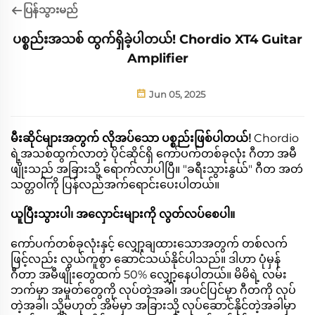
ပြန်သွားမည်
ပစ္စည်းအသစ် ထွက်ရှိခဲ့ပါတယ်! Chordio XT4 Guitar
Amplifier
Jun 05, 2025
မီးဆိုင်များအတွက် လိုအပ်သော ပစ္စည်းဖြစ်ပါတယ်!
Chordio
ရဲ့အသစ်ထွက်လာတဲ့ ပိုင်ဆိုင်ရှိ ကော်ပက်တစ်ခုလုံး ဂီတာ အမီ
ဖျိုးသည် အခြားသို့ ရောက်လာပါပြီ။ "ခရီးသွားနွယ်" ဂီတ အတဴ
သတ္တဝါကို ပြန်လည်အက်ရောင်းပေးပါတယ်။
ယူပြီးသွားပါ၊ အလှောင်းများကို လွတ်လပ်စေပါ။
ကော်ပက်တစ်ခုလုံးနှင့် လျှော့ချထားသောအတွက် တစ်လက်
ဖြင့်လည်း လွယ်ကူစွာ ဆောင်သယ်နိုင်ပါသည်။ ဒါဟာ ပုံမှန်
ဂီတာ အမီဖျိုးတွေထက် 50% လျှော့နေပါတယ်။ မိမိရဲ့ လမ်း
ဘက်မှာ အမှုတ်တွေကို လုပ်တဲ့အခါ၊ အပင်ပြင်မှာ ဂီတကို လုပ်
တဲ့အခါ၊ သို့မဟုတ် အိမ်မှာ အခြားသို့ လုပ်ဆောင်နိုင်တဲ့အခါမှာ