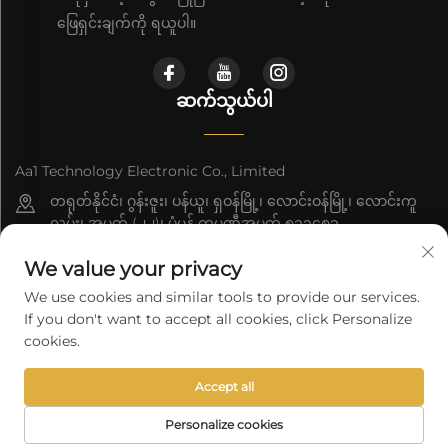
ဖြေရှင်းချက်ကို ရယူပါ။
ဆက်သွယ်ပါ
Aa1 Technology Electronic Co., Limited
တရုတ်နိုင်ငံ၊ ဂွန်းဇူး၊ ပန်ယူ၊ ရှဝန်မြို့၊ လောင်းဝန်မြို့၊ လောင်းကူ
လမ်း၊ အမှတ် (၂၂)၊ ပုံမှန် ကုမ္ပဏီအမှတ် ၅၁၁၄၈၃
+86-19588875523
We value your privacy
[email protected]
We use cookies and similar tools to provide our services.
If you don't want to accept all cookies, click Personalize
cookies.
မူပိုင်ခွင့် © 2026 Aa1 Technology Electronic Co., Limited. မှ ပိုင်ဆိုင်
ပါသည်။ မူပိုင်အခွင့်အရေးအားလုံးကို ကာကွယ်ထားပါသည်။
လျှို့ဝှက်
Accept all
ဖွယ်ရာမူဝါဒ
Personalize cookies