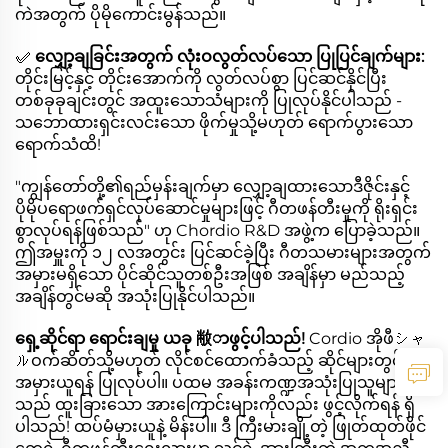
ကဲအတွက် ပိုမိုကောင်းမွန်သည်။
✅
လျှော့ချခြင်းအတွက် လုံးဝလွတ်လပ်သော ပြုပြင်ချက်များ:
တိုင်းမြင့်နှင့် တိုင်းအောက်ကို လွတ်လပ်စွာ ပြင်ဆင်နိုင်ပြီး
တစ်ခုခုချင်းတွင် အထူးသောသံများကို ပြုလုပ်နိုင်ပါသည် -
သဘောထားရှင်းလင်းသော ဖိုက်မှုသို့မဟုတ် ရောက်ပွားသော
ရောက်သံထိ!
"ကျွန်တော်တို့၏ရည်မှန်းချက်မှာ လျှော့ချထားသောဒီဇိုင်းနှင့်
ပိုမိုပရောဖက်ရှင်လုပ်ဆောင်မှုများဖြင့် ဂီတဖန်တီးမှုကို ရိုးရှင်း
စွာလုပ်ရန်ဖြစ်သည်" ဟု Chordio R&D အဖွဲ့က ပြောခဲ့သည်။
ဤအမှူးကို ၁၂ လအတွင်း ပြင်ဆင်ခဲ့ပြီး ဂီတသမားများအတွက်
အမှားမရှိသော ပိုင်ဆိုင်သူတစ်ဦးအဖြစ် အချိန်မှာ မည်သည့်
အချိန်တွင်မဆို အသုံးပြုနိုင်ပါသည်။
ရှေ့ဆိုင်ရာ ရောင်းချမှု ယခု 敝ာဖွင့်ပါသည်!
Cordio အိုဖီシャ
ルဝက်ဆိတ်သို့မဟုတ် လိုင်စင်ထောက်ခံသည့် ဆိုင်များတွင်
အမှားယူရန် ပြုလုပ်ပါ။ ပထမ အခန်းကဏ္ဍအသုံးပြုသူများ
သည် ထူးခြားသော အားကြောင်းများကိုလည်း ဖွင့်လိုက်ရန် ရှိ
ပါသည်! ထပ်မံမှားယူနဲ့ မိန်းပါ။ ဒီ ကြီးမားချို့တဲ့ ဖြုတ်ထုတ်ဖိုင်