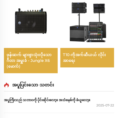
ဖုန်းဆက် များစွာသုံးလိုသော
T10-ကိုအက်ဆီယယ် လိုင်း
ဂီတာ အမှူးခံ - Jungle X6
အာရေး
(မောက်)
အပူပြင်းသော သတင်း
အပူကြီးသည် သဘာဝကို ပိုင်းဆိုင်းလော့။ အသံစနစ်ကို ခံယူလော့။
2025-07-22