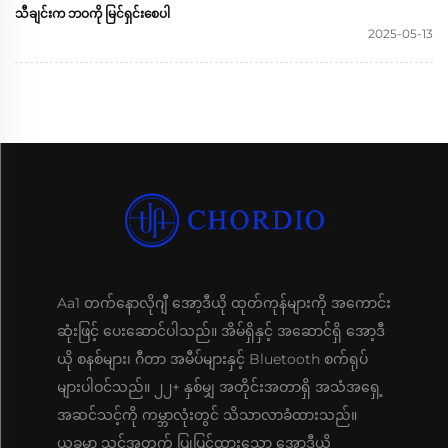
သီချင်းက ဘဝကို မြင်ရှင်းစေပါ
2025-05-13
Aa1 တက်နောလိုဂျီ အော့ဒီယို ထုတ်ကုန်များကို အကောင်း
ဆုံးဖြင့် ပေးဆောင်ပါသည်။ အိမ်ရှိနှင့် အဆောင်ရှိ အော့ဒီ
ယို စနစ်များ၊ ဂီတာ အမီပ်များနှင့် Bluetooth စက်ရုပ်
များပါဝင်သည်။ ၂၂+ နှစ်မျှ အတိုင်းအတာရှိ အသံအရှေ့
အဆင်သင့်ကို ကမ္ဘာလုံးတွင် သိသာလာခံထားသည်။
ယခုမှာ သင့်အတွက် ပြုပြင်ထားသော အော့ဒီယို