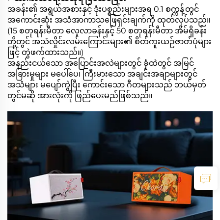
အခန်း၏ အရွယ်အစားနှင့် ဒုံးပစ္စည်းများအရ 0.1 စက္ကန့်တွင်
အကောင်းဆုံး အသံအာကာသဖြေရှင်းချက်ကို ထုတ်လုပ်သည်။
(15 စတုရန်းမီတာ လေ့လာခန်းနှင့် 50 စတုရန်းမီတာ အိမ်ရှိခန်း
တို့တွင် အသံလှိုင်းလမ်းကြောင်းများ၏ စိတ်ကူးယဉ်ဇာတ်ပုံများ
ဖြင့် တွဲဖက်ထားသည်။)
အနည်းငယ်သော အပြောင်းအလဲများတွင် ခုံထဲတွင် အမြင်
အခြားမှုများ မပေါ်ပေ၊ ကြီးမားသော အချင်းအချာများတွင်
အသံများ မပျော်ကွဲပြီး ကောင်းသော ဂီတများသည် ဘယ်မှတ်
တွင်မဆို အားလုံးကို ဖြည်ပေးမည်ဖြစ်သည်။