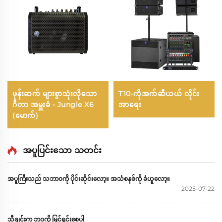
ဖုန်းဆက် များစွာသုံးလိုသော
T10-ကိုအက်ဆီယယ် လိုင်း
ဂီတာ အမှူးခံ - Jungle X6
အာရေး
(မောက်)
အပူပြင်းသော သတင်း
အပူကြီးသည် သဘာဝကို ပိုင်းဆိုင်းလော့။ အသံစနစ်ကို ခံယူလော့။
2025-07-22
သီချင်းက ဘဝကို မြင်ရှင်းစေပါ