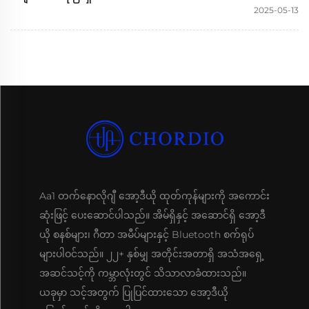
2025-05-13
Aa1 တက်နောလိုဂျီ အော့ဒီယို ထုတ်ကုန်များကို အကောင်း
ဆုံးဖြင့် ပေးဆောင်ပါသည်။ အိမ်ရှိနှင့် အဆောင်ရှိ အော့ဒီ
ယို စနစ်များ၊ ဂီတာ အမီပ်များနှင့် Bluetooth စက်ရုပ်
များပါဝင်သည်။ ၂၂+ နှစ်မျှ အတိုင်းအတာရှိ အသံအရှေ့
အဆင်သင့်ကို ကမ္ဘာလုံးတွင် သိသာလာခံထားသည်။
ယခုမှာ သင့်အတွက် ပြုပြင်ထားသော အော့ဒီယို