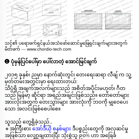
သင့်၏ ပရောဖက်ရှင်နယ်အသံဖော်ဆောင်မှုဖြေရှင်းချက်များအတွက်
မိတ်ဖက် —
www.chordio-tech.com
❶
ပုံမှန်ပြင်ပေါ်မှာ ပေါ်လာတဲ့ အောင်မြင်ချက်
၂၀၁၅ ခုနှစ်၊ ညမှာ နောက်ဆုံးတွင်၊ တေးရေးဆရာ လီချ် က သူ့
မှတ်တမ်းအတွင်းမှာ ရေးထားတယ်:
သိပ္ပံရှိ အချက်အလက်များသည် အစိတ်အပိုင်းမဟုတ်၊ ဂီတ
သည် မြန်မာ့ ဆိုင်ရာ အရည်အချင်းဖြစ်သည်။ တော်တော်များ
အားလုံးအတွက် တေးသွားများ အားလုံးကို ဘဝကို မျှဝေပေး
သော အလင်းဖြစ်စေပါစေ။
သူသည် တွေ့ရှိခဲ့သည်...
🔹အကြီးစား
အော်ဒီယို စနစ်များ
ဒီပစ္စည်းတွေကို အလှဆင်မှု
အဖြစ်သာ လျှော့ချထားပြီး သုံးစွဲသူ ၉၀% ဟာ အခြေခံ