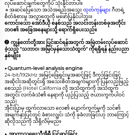
လုပ်ဆောင်ချက်တွေကိုပဲ သုံးနိုင်တာပါ။
🔹အဆင်ပြေသော အသံအရည်အသွေး
ထုတ်ကုန်များ
ဂီတရဲ့
စိတ်ခံစားမှု အလွှာတွေကို မဖော်ပြနိုင်ပါဘူး။
ကောင်းသော အော်ဒီယို စနစ်သည် အလင်းတန်းတစ်ခုအတိုင်း
ဘဝ၏ အခြေအနေများသို့ ရောက်ရှိပေးသည်။
❷
ကျွန်တော်တို့အား ပြင်ဆင်ရန်အတွက် အမြဲတမ်းလုပ်ဆောင်
ခဲ့သည့် "သဘာဝ၊ အမြင်မှန်သောသံထွက်" ကိုရရှိရန် နည်းပညာ
နှစ်မျိုး။
▶
Quantum-level analysis engine
24-bit/192kHz အမြင့်ဖြေရှင်းမှုအဆင့်ဖြင့် ဒီကုဒ်ခြင်းဖြင့်
အဆိုငါးအဆိုတွင်းရှိ အသေးစိတ်အချက်များကို ပြန်လည်ဖြည့်
စေသည် (Hotel California လို့ အသံထွက်ကို အသံထွက်
အတွင်း လက်ခံသံ၏ နေရာကို ယှဉ်ပြသည့် ဇယားကွက်ပါဝင်
သည်)
အိုင်းပြာမှ ထွက်လာသော လေ၏ ပျောက်ကွက်မှုကို သင်၏
အမျက်နှာပြင်တွင် ခံစားလျှင်၊ သံကို ခုခံလာခြင်းဟု ဘာကြောင့်
ဆိုလိုသည်ကို သိရှိလိမ့်မည်။
▶
အာကာသရေးသီအိုရီ ပြင်ဆင်ခြင်း