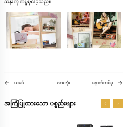
သန်းကို အပူပိုင်းခဲ့သည်။
ယခင်
နောက်တစ်ခု
အားလုံး
အကြံပြုထားသော ပစ္စည်းများ