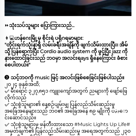
⏩
သုံးသပ်သူများ ပြောကြားသည်...
👩💻
ဟန်ဂေးမြို့မှ စိုင်းရဲ ပရိုဂရမာများ:
"တိုင်းရက်သုံးနာရှိ လမ်းခရီးအချိန်ကို ဖျက်သိမ်းထားပြီး၊ အိမ်
သို့ ပြန်ရောက်ပြီး Cordio audio system ကို ဖွင့်ပြီး jazz ကို
နားထောင်ခြင်းသည် ဘဝမှာ အလင်းရays ရှိနေကြောင်း ခံစား
စေပါတယ်။"
❸
သင့်ဘဝကို music ဖြင့် အလင်းဖြစ်စေခြင်းဖြစ်ပါသည်။
၂၀၂၄ ခုနှစ်အထိ;
✅ မီးရောင် ၃၂၇,၈၅၁ ကျူးကျော်အတွက် ညများကို ဖျော်ဖြေ
လိုက်သည်
✅ သုံးစွဲသူများ၏ နေ့စဉ်ပျမ်းမျှ ပြန်လည်သိမ်းဆည်းမှု
အခြေအနေများသည် ဘဝ၏ အခြေအနေ ၈၉ မျိုးကို ပوشော
င်းဆောင်သည်။
✅ သုံးစွဲသူများမှ ဖန်တီးထားသော #Music Lights Up Life#
အမှတ်ချက်၏ ပြန်လည်သိမ်းဆည်းမှု အရေအတွက်သည် ၂၃၀