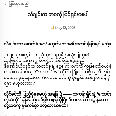
ပြန်သွားမည်
သီချင်းက ဘဝကို မြင်ရှင်းစေပါ
May 13, 2025
သီချင်းဟာ နောက်ခံအသံမဟုတ်၊ ဘဝ၏ အလင်းဖြစ်ရပါမည်။
၂၀၂၁ ခုနှစ်တွင် Lin ဆိုသူအမည်ရှိ အသုံးပြုသူ၏
ဆုံးဖြတ်ချက်က ကျွန်ုပ်တို့ကို အိပ်နိုင်စေခဲ့သည်:
ဒီအော်ဒီယိုစနစ်က လတစ်ခုရဲ့ ငွေကြေးဝက်ကို ကျွန်တော်ဝယ်ခဲ့
တယ်။ ဒါပေမယ့် "Ode to Joy" ဆိုတာ ပြုံးထုတ်ဖို့ သူ့ကို လုပ်
ပေးတာ မှားနေတယ်... ဂီတဟား ဘဝကို ပိုလွန်တော်များစေဖို့ ရှိ
ရမှာ မဟုတ်လား?"
လိုင်စင်ကို ပြည့်စုံစေမယ့် အချိန်ပြီ —— တကန်းရှိုင်းနဲ့ "ကောင်း
တဲ့သံကို" ပြန်လည်အဓိပ္ပါယ်ဖွင့်ဆိုပြီး ဂီတဟား က ကျွန်တော်
တို့ဘဝကို မှန်ကန်စွာ လေ့လာစေမယ်။