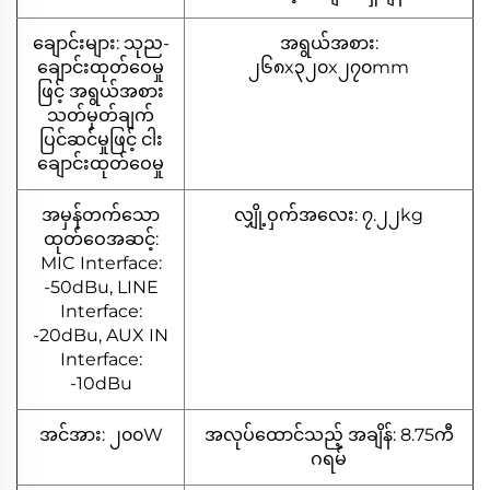
ချောင်းများ: သုည-
အရွယ်အစား:
ချောင်းထုတ်ဝေမှု
၂၆၈x၃၂၀x၂၇၀mm
ဖြင့် အရွယ်အစား
သတ်မှတ်ချက်
ပြင်ဆင်မှုဖြင့် ငါး
ချောင်းထုတ်ဝေမှု
အမှန်တက်သော
လျှို့ဝှက်အလေး: ၇.၂၂kg
ထုတ်ဝေအဆင့်:
MIC Interface:
-50dBu, LINE
Interface:
-20dBu, AUX IN
Interface:
-10dBu
အင်အား: ၂၀၀W
အလုပ်ထောင်သည့် အချိန်: 8.75ကီ
ဂရမ်