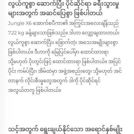
လွယ်ကူစွာ ဆောက်ပြီး ပိုင်ဆိုင်ရာ ခရီးသွားမှု
များအတွက် အဆင်ပြေစွာ ဖြစ်ပါတယ်
Jungle X6 အောက်စပီကာ၏ အကြွင်းအလေးချိန်သည်
7.22 kg ခန့်များသာဖြစ်သည်။ ဒါဟာ လျှော့ချထားတယ်၊
လွယ်ကူစွာ ဆောက်ပြီး၊ ခြောက်တဲ့၊ အသေအမျိုးများစွာ
ဖြစ်ပါတယ်။ ဒီဟာကို မြေပြင်ပေါ်မှာ ထောင်ထားရာ
သို့မဟုတ် ပိုးတွင်းဖြင့် ထောင်ထားရာ ဖြစ်ပါတယ်။ အပြင်
ပိုင်း ကမ်ပ်ပြီး၊ အိမ်ထဲမှာ အဖွဲ့အစည်းတွေ၊ သို့မဟုတ် အင်
တာနက် လိုင်းစီးမှုတွေအတွက် ဒါကို ပိုင်ဆိုင်ရင်
အလွယ်တကူ ဖြစ်ပါတယ်။
သင့်အတွက် ရွေးချယ်နိုင်သော အရောင်နှစ်မျိုး