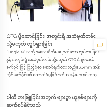
OTG ပို့ဆောင်ခြင်း၊ အတွင်းရှိ အသံမှတ်တမ်း
သို့မဟုတ် လှုပ်ရှားခြင်း
Jungle X6 သည် အသေးစိတ်မပျောက်သော လှုပ်ရှားခြင်း
နှင့် အတွင်းရှိ အသံမှတ်တမ်းသို့မဟုတ် OTG ဒီဂျစ်တယ်
စက်ဝိုင်းဖြင့် ပြည့်စုံစွာ ဆောင်ရွက်ထားသည်။ 3.5mm အန်း
လိုဂ် စက်ဝိုင်း၏ ထောက်ခံမှုဖြင့် ဒုတိယ ဖုန်းများနှင့် အတူ
အတူ လှုပ်ရှားနိုင်ပြီး HarmonyOS၊ iOS နှင့် Android
စနစ်များနှင့်လည်း အတူတူ အသုံးပြုနိုင်သည်။
ပါတီ စားဖြူခြင်းအတွက် များစွာ ယူနစ်များကို
ဆက်စပ်နိုင်သည်