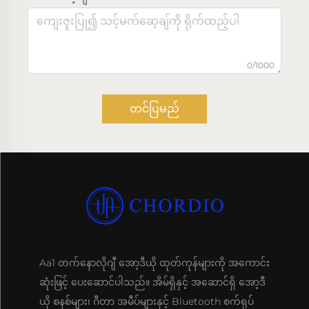
0/1000
တင်ပြမည်
Aa1 တက်နောလိုဂျီ အော့ဒီယို ထုတ်ကုန်များကို အကောင်း
ဆုံးဖြင့် ပေးဆောင်ပါသည်။ အိမ်ရှိနှင့် အဆောင်ရှိ အော့ဒီ
ယို စနစ်များ၊ ဂီတာ အမီပ်များနှင့် Bluetooth စက်ရုပ်