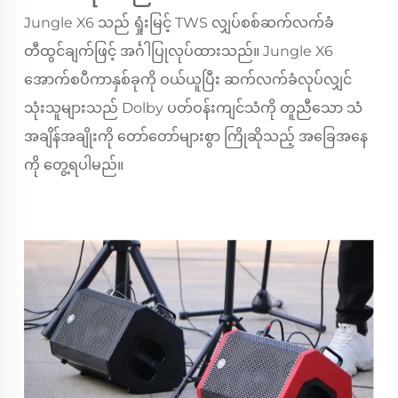
Jungle X6 သည် ရှုံးမြင့် TWS လျှပ်စစ်ဆက်လက်ခံ
တီထွင်ချက်ဖြင့် အင်္ဂါပြုလုပ်ထားသည်။ Jungle X6
အောက်စပီကာနှစ်ခုကို ဝယ်ယူပြီး ဆက်လက်ခံလုပ်လျှင်
သုံးသူများသည် Dolby ပတ်ဝန်းကျင်သံကို တူညီသော သံ
အချိန်အချိုးကို တော်တော်များစွာ ကြိုဆိုသည့် အခြေအနေ
ကို တွေ့ရပါမည်။