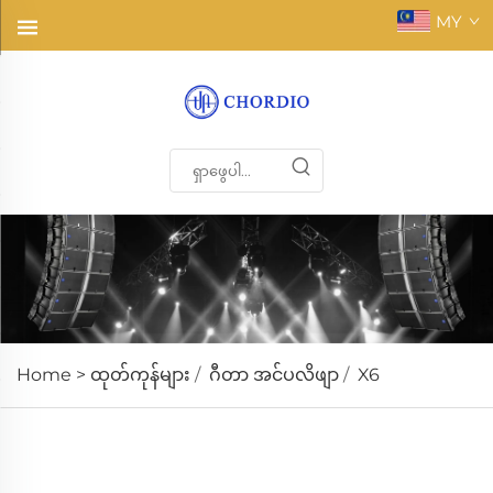
MY
Home >
ထုတ်ကုန်များ
/
ဂီတာ အင်ပလိဖျာ
/
X6