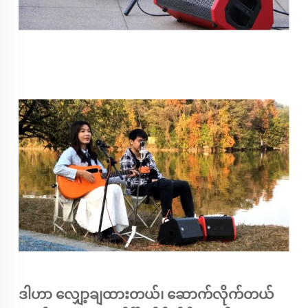
ဒါဟာ လျှော့ချထားတယ်၊ ဆောက်လိုက်တယ်