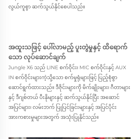
လွယ်ကူစွာ ဆက်သွယ်နိုင်စေပါသည်။
အထူးသဖြင့် ပေါ်လာမည့် ပူးတွဲမှုနှင့် ထိရောက်
သော လုပ်ဆောင်ချက်
Jungle X6 သည် LINE စက်ဝိုင်း၊ MIC စက်ဝိုင်းနှင့် AUX
IN စက်ဝိုင်းများကဲ့သို့သော စက်မှုရုံများဖြင့် ပြည့်စုံစွာ
ဆောင်ရွက်ထားသည်။ ဒီဇိုင်းများကို မိက်ချိုးများ၊ ဂီတာများ
နှင့် ဒီဂျစ်တယ် ပီးနိုများနှင့် ဆက်သွယ်နိုင်ပြီး အဆောင်
အပြင်များ၊ လမ်းဘက် ပြုပြင်ခြင်းများနှင့် အပြင်ပိုင်း
အားကစားမှုများအတွက် အသုံးပြုနိုင်သည်။