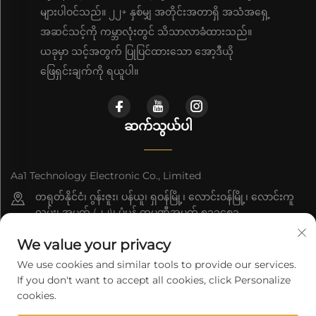
များပါဝင်သည်။ ၂၂+ နှစ်မျှ အတိုင်းအတာရှိ အသံအရှေ့
အဆင်သင့်ကို ကမ္ဘာလုံးတွင် သိသာလာခံထားသည်။
ယခုမှာ သင့်အတွက် ပြုပြင်ထားသော အော့ဒီယို
ဖြေရှင်းချက်ကို ရယူပါ။
ဆက်သွယ်ပါ
Aa1 Technology Electronic Co., Limited
တရုတ်နိုင်ငံ၊ ဂွန်းဇူး၊ ပန်ယူ၊ ရှဝန်မြို့၊ လောင်းဝန်မြို့၊ လောင်းကူ
လမ်း၊ အမှတ် (၂၂)၊ ပုံမှန် ကုမ္ပဏီအမှတ် ၅၁၁၄၈၃
+86-19588875523
We value your privacy
[email protected]
We use cookies and similar tools to provide our services.
If you don't want to accept all cookies, click Personalize
cookies.
မူပိုင်ခွင့် © 2026 Aa1 Technology Electronic Co., Limited. မှ ပိုင်ဆိုင်