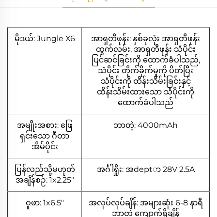
မိုဒယ်: Jungle X6
အာရှတီဖုန်း: နှစ်ခုလုံး အာရှတီဖုန်း
ထွက်လမ်း, အာရှတီဖုန်း သံပိုင်း
ပြင်ဆင်ခြင်းကို ထောက်ခံပါသည်,
သံပိုင်း တိုက်ခိုက်မှုကို ပိတ်ပြီး
သံပိုင်းကို ထိန်းသိမ်းခြင်းနှင့်
ထိန်းသိမ်းထားသော သံပိုင်းကို
ထောက်ခံပါသည်
အမျိုးအစား: ဖြေ
ဘာတဲ့: 4000mAh
ရှင်းသော ဂီတာ
အိမ်ပိုင်း
ပြန်လည်သို့မဟုတ်
အင်္ဂါရှိုး: အdeptာ 28V 2.5A
အချိန်စဉ်: 1x2.25"
ဝူဖာ: 1x6.5"
အလုပ်လုပ်ချိန်: အများဆုံး 6-8 နာရီ
ဘာတဲ့ ကျောက်ရှိချိန်