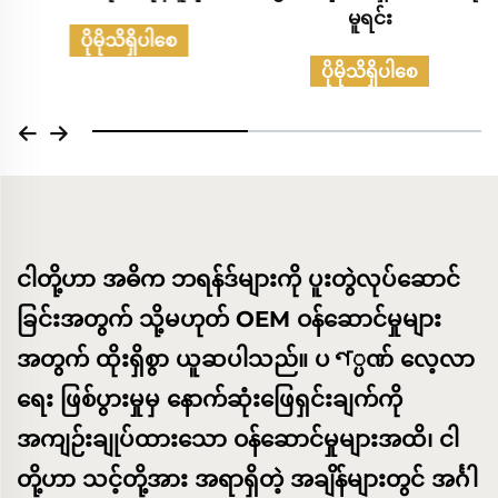
မူရင်း
များရဲ့ မူရင်းစာရင်း
ပိုမိုသိရှိပါစေ
ပိုမိုသိရှိပါစေ
ငါတို့ဟာ အဓိက ဘရန်ဒ်များကို ပူးတွဲလုပ်ဆောင်
ခြင်းအတွက် သို့မဟုတ် OEM ဝန်ဆောင်မှုများ
အတွက် ထိုးရှိစွာ ယူဆပါသည်။ ပণ္ပဏ် လေ့လာ
ရေး ဖြစ်ပွားမှုမှ နောက်ဆုံးဖြေရှင်းချက်ကို
အကျဉ်းချုပ်ထားသော ဝန်ဆောင်မှုများအထိ၊ ငါ
တို့ဟာ သင့်တို့အား အရာရှိတဲ့ အချိန်များတွင် အင်္ဂါ