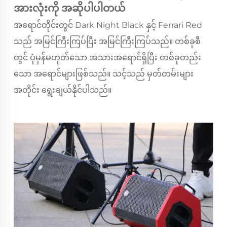
အားလုံးကို အဆိုပါပါတယ်
အရောင်တိုင်းတွင် Dark Night Black နှင့် Ferrari Red
သည် အမြင်ကြီးကြပ်ပြီး အမြင်ကြီးကြပ်သည်။ တစ်ခုစီ
တွင် ပုံမှန်မဟုတ်သော အသားအရောင်ရှိပြီး တစ်ခုတည်း
သော အရောင်များဖြစ်သည်။ သင့်သည် မှတ်တမ်းများ
အတိုင်း ရွေးချယ်နိုင်ပါသည်။