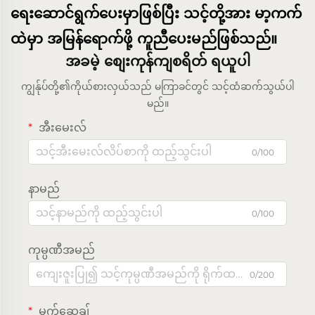
ရေးဆောင်ရွက်ပေးမှာဖြစ်ပြီး သင့်တို့အား မာ့ကက်
ထဲမှာ အမြန်ရောက်ဖို့ ကူညီပေးမည်ဖြစ်သည်။
အခမဲ့ စျေးကုန်ကျစရိတ် ရယူပါ
ကျွန်ုပ်တို့၏ကိုယ်စားလှယ်သည် မကြာခင်တွင် သင့်ထံဆက်သွယ်ပါ
မည်။
အီးမေးလ်
0/100
နာမည်
0/100
ကုမ္ပဏီအမည်
0/200
မက်ဆေ့ချ်