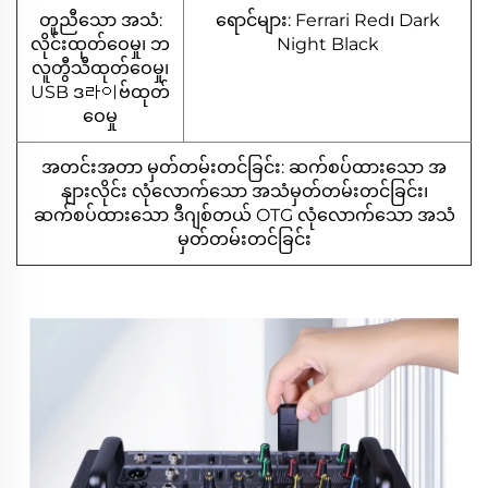
တူညီသော အသံ:
ရောင်များ: Ferrari Red၊ Dark
လိုင်းထုတ်ဝေမှု၊ ဘ
Night Black
လူတွီသီထုတ်ဝေမှု၊
USB ဒ라이ဗ်ထုတ်
ဝေမှု
အတင်းအတာ မှတ်တမ်းတင်ခြင်း: ဆက်စပ်ထားသော အ
နျားလိုင်း လုံလောက်သော အသံမှတ်တမ်းတင်ခြင်း၊
ဆက်စပ်ထားသော ဒီဂျစ်တယ် OTG လုံလောက်သော အသံ
မှတ်တမ်းတင်ခြင်း