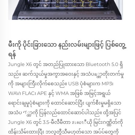
မီးကို ပိုင်းခြားသော နည်းလမ်းများဖြင့် ပြစ်တွေ့
ရန်
Jungle X6 တွင် အတည်ပြုထားသော Bluetooth 5.0 ရှိ
သည်။ ဆက်သွယ်မှုအကွာအဝေးနှင့် အသံပณ္ဏာတိုးတက်မှု
ကို အများကြီးလိုက်စေသည်။ USB ပုံစံများက MP3၊
WAV၊ FLAC၊ APE နှင့် WMA အဖြစ် အမြင့်အရွယ်
ရောင်းချမှုပုံစံများကို ထောင်ဆောင်ပြီး ပျက်စီးမှုမရှိသော
အသံပণ္ဏာကို ပြန်လည်ထောင်ဆောင်ပါသည်။ ထို့အပြင်
Jungle X6 တွင် 3.5-မီလီမီတာ สเตอรီယို မြင်းဂဏ္ဏိတ်ကို
ထိန်းသိမ်းထားပြီး ဘလူတွီသီမဟုတ်သော အပ်ပ်တွေကို