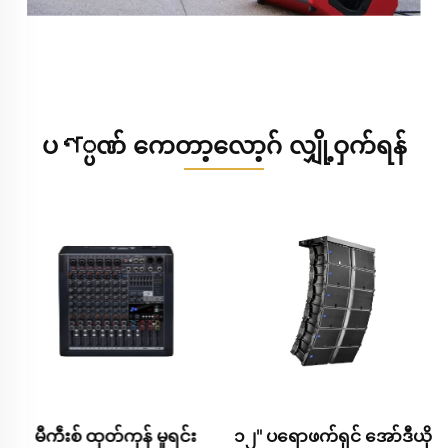
ပণ္ပဏ် ကေတာ့လော့ဂ် လျှို့ဝှက်ရန်
၁၂" ပရောဖက်ရှင် အော်ဒီယို
သာမန်အော်ဒီယိုထုတ်ကုန်