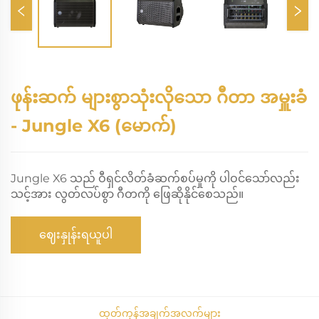
ဖုန်းဆက် များစွာသုံးလိုသော ဂီတာ အမှူးခံ
- Jungle X6 (မောက်)
Jungle X6 သည် ဝီရှင်လိတ်ခံဆက်စပ်မှုကို ပါဝင်သော်လည်း
သင့်အား လွတ်လပ်စွာ ဂီတကို ဖြေဆိုနိုင်စေသည်။
ဈေးနှုန်းရယူပါ
ထုတ်ကုန်အချက်အလက်များ