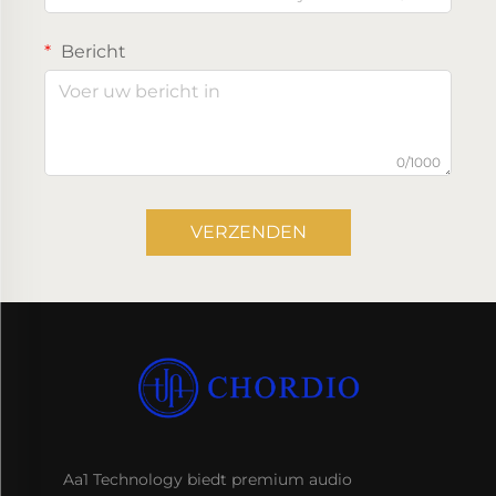
Bericht
0/1000
VERZENDEN
Aa1 Technology biedt premium audio