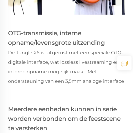
OTG-transmissie, interne
opname/levensgrote uitzending
De Jungle X6 is uitgerust met een speciale OTG-
digitale interface, wat lossless livestreaming en
interne opname mogelijk maakt. Met
ondersteuning van een 3,5mm analoge interface
kan het synchroniseren van livestreams met
twee smartphones. Het is ook compatibel met
Meerdere eenheden kunnen in serie
HarmonyOS, iOS en Android systemen.
worden verbonden om de feestscene
te versterken