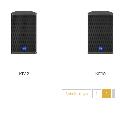
KD12
KD10
Sebelumnya
1
2