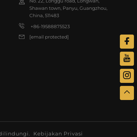
No. 22, Longgu road, Longwan,
Shawan town, Panyu, Guangzhou,
China, 511483
+86-19588875523
[email protected]
dilindungi.
Kebijakan Privasi