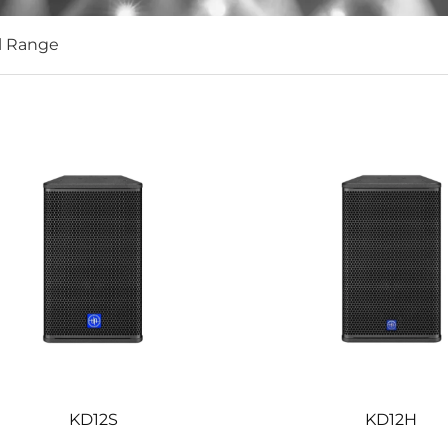
l Range
KD12S
KD12H