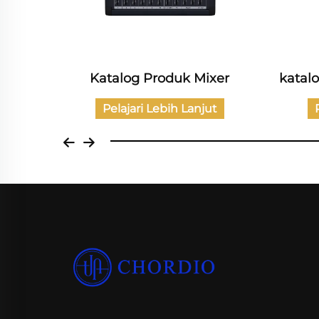
 Daya
Katalog Produk Mixer
katalo
t
Pelajari Lebih Lanjut