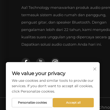
Aa1 Technology menawarkan produk audio pr
termasuk sistem audio rumah dan panggung,
penguat gitar, dan speaker Bluetooth. Dengan
pengalaman lebih dari 22 tahun, kami menyedi
kualitas suara unggulan yang dipercaya secara g
Dapatkan solusi audio custom Anda hari ini.
We value your privacy
We use cookies and similar tools to provide our
services. If you don't want to accept all cookies,
click Personalize cookies.
Personalize cookies
Accept all
Hak Cipta © 2026 Aa1 Technol