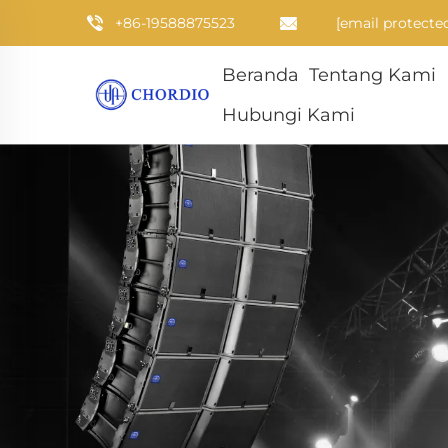
+86-19588875523
[email protecte
Beranda
Tentang Kami
Hubungi Kami