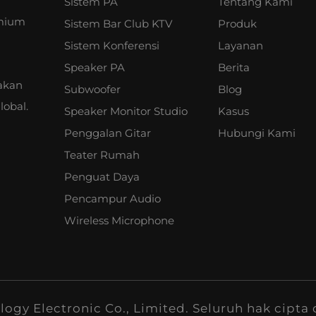
Sistem PA
Tentang Kami
emium
Sistem Bar Club KTV
Produk
Sistem Konferensi
Layanan
Speaker PA
Berita
akan
Subwoofer
Blog
lobal.
Speaker Monitor Studio
Kasus
Penggalan Gitar
Hubungi Kami
Teater Rumah
Penguat Daya
Pencampur Audio
Wireless Microphone
ogy Electronic Co., Limited. Seluruh hak cipta 