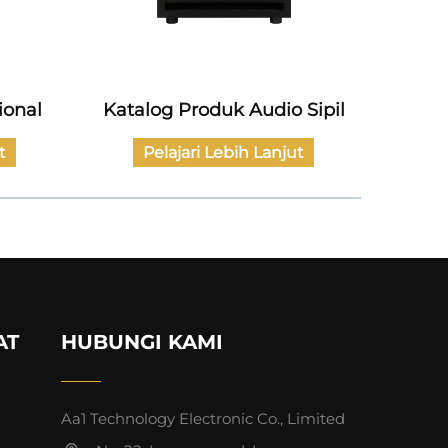
ional
Katalog Produk Audio Sipil
Kata
t
Pelajari Lebih Lanjut
AT
HUBUNGI KAMI
Aa1 Technology Electronic Co., Limited