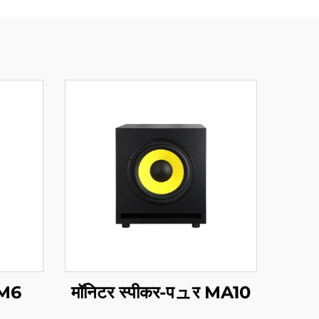
र M6
मॉनिटर स्पीकर-पュर MA10