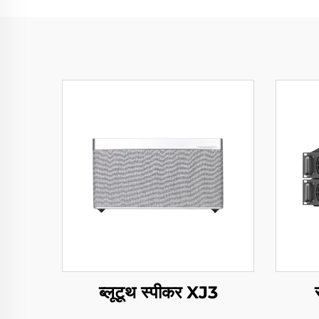
ब्लूटूथ स्पीकर XJ3