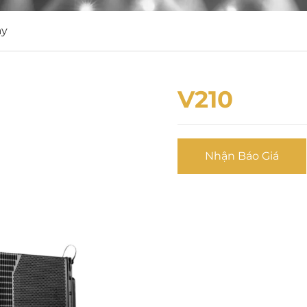
ay
V210
Nhận Báo Giá