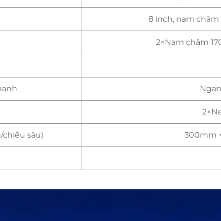
8 inch, nam châm
2×Nam châm 17
hanh
Ngang
2×Ne
/chiều sâu)
300mm 