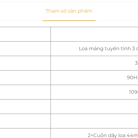
Tham số sản phẩm
Loa mảng tuyến tính 3 đ
3
90Hz
109
2×Cuộn dây loa 4