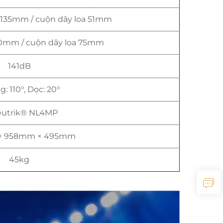
 135mm / cuộn dây loa 51mm
0mm / cuộn dây loa 75mm
141dB
: 110°, Dọc: 20°
utrik® NL4MP
× 958mm × 495mm
45kg