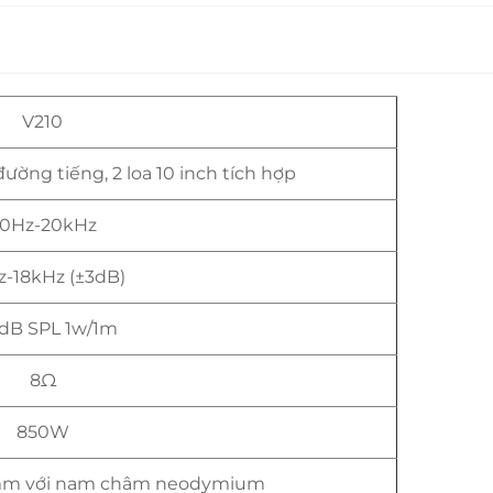
V210
ường tiếng, 2 loa 10 inch tích hợp
0Hz-20kHz
-18kHz (±3dB)
dB SPL 1w/1m
8Ω
850W
4mm với nam châm neodymium