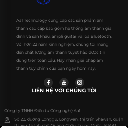
Aa1 Technology cung cấp các sản phẩm âm
thanh cao cấp bao gồm hệ thống âm thanh gia
đình và sân khấu, ampli guitar và loa Bluetooth.
Với hơn 22 năm kinh nghiệm, chúng tôi mang
đến chất lượng âm thanh tuyệt hảo được tin
dùng trên toàn cầu. Hãy nhận giải pháp âm
thanh tùy chỉnh của bạn ngay hôm nay.
LIÊN HỆ VỚI CHÚNG TÔI
Công ty TNHH Điện tử Công nghệ Aa1
Số 22, đường Longgu, Longwan, thị trấn Shawan, quận
Panyu, thành phố Quảng Châu, Trung Quốc, 511483