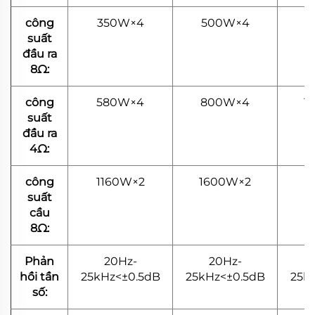
công
350W×4
500W×4
6
suất
đầu ra
8Ω:
công
580W×4
800W×4
1
suất
đầu ra
4Ω:
công
1160W×2
1600W×2
2
suất
cầu
8Ω:
Phản
20Hz-
20Hz-
hồi tần
25kHz<±0.5dB
25kHz<±0.5dB
25k
số: