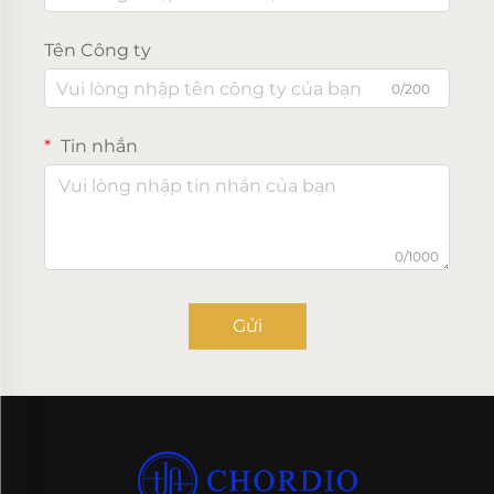
Tên Công ty
0/200
Tin nhắn
0/1000
Gửi