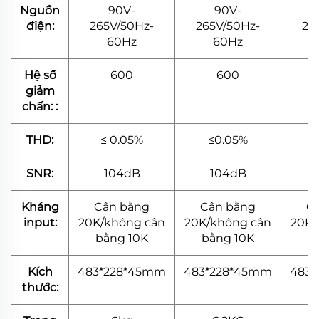
Nguồn
90V-
90V-
điện:
265V/50Hz-
265V/50Hz-
26
60Hz
60Hz
Hệ số
600
600
giảm
chấn: :
THD:
≤ 0.05%
≤0.05%
SNR:
104dB
104dB
Kháng
Cân bằng
Cân bằng
C
input:
20K/không cân
20K/không cân
20K/
bằng 10K
bằng 10K
b
Kích
483*228*45mm
483*228*45mm
483
thước: