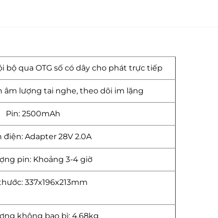
i bộ qua OTG số có dây cho phát trực tiếp
h âm lượng tai nghe, theo dõi im lặng
Pin: 2500mAh
điện: Adapter 28V 2.0A
ượng pin: Khoảng 3-4 giờ
 thước: 337x196x213mm
ượng không bao bì: 4.68kg