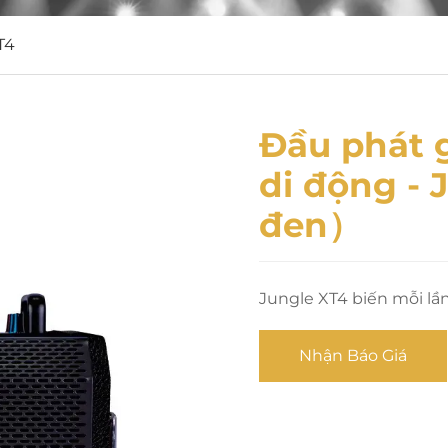
T4
Đầu phát 
di động - 
đen）
Jungle XT4 biến mỗi lầ
Nhận Báo Giá