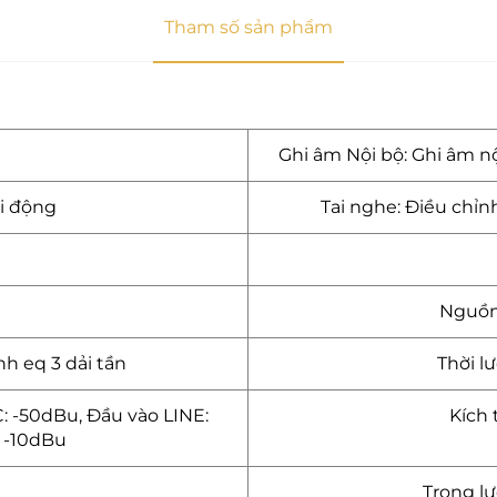
Tham số sản phẩm
Ghi âm Nội bộ: Ghi âm nộ
i động
Tai nghe: Điều chỉn
Nguồn 
nh eq 3 dải tần
Thời l
: -50dBu, Đầu vào LINE:
Kích
: -10dBu
Trọng l