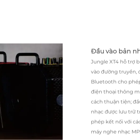
Đầu vào bản n
Jungle XT4 hỗ trợ 
vào đường truyền, 
Bluetooth cho phép 
điện thoại thông m
cách thuận tiện; đầ
nhạc được lưu trữ 
phép kết nối với cá
máy nghe nhạc MP3