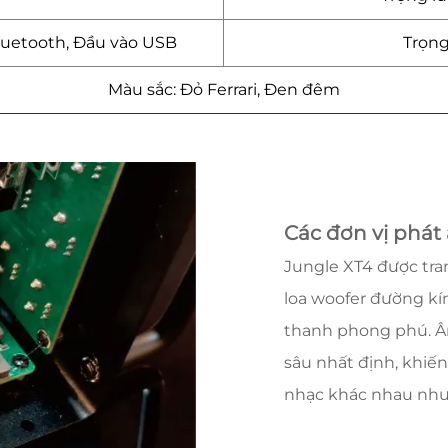
luetooth, Đầu vào USB
Trọng
Màu sắc: Đỏ Ferrari, Đen đêm
Các đơn vị phát
Jungle XT4 được tran
loa woofer đường kín
thanh phong phú. Â
sâu nhất định, khiế
nhạc khác nhau như