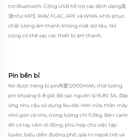
trợ Bluetooth. Cổng USB hỗ trợ các định dạng高
清như MP3, WAV, FLAC, APE và WMA, khôi phục
chất lượng âm thanh không mất dữ liệu. Nó
cũng có thể sạc các thiết bị âm thanh.
Pin bền bỉ
Nó được trang bị pin内置12000mAh, thời lượng
pin khoảng 6-8 giờ. Bộ sạc nguồn là 16.8V 3A, đáp
ứng nhu cầu sử dụng lâu dài. Hơn nữa, thân máy
nhỏ gọn và nhẹ, trọng lượng chỉ 11.9kg. Bên cạnh
đó có tay cầm di động, phù hợp cho việc tập
luyện, biểu diễn đường phố, giải trí ngoài trời và