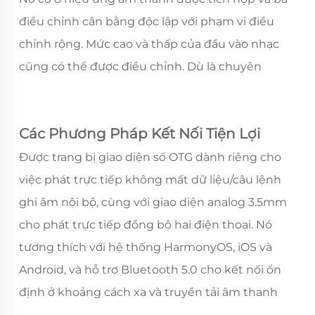
điều chỉnh cân bằng độc lập với phạm vi điều
chỉnh rộng. Mức cao và thấp của đầu vào nhạc
cũng có thể được điều chỉnh. Dù là chuyên
nghiệp hay nghiệp dư, chẳng hạn như nhạc sĩ, ca
sĩ, người phát trực tiếp, v.v., họ đều có thể dễ
Các Phương Pháp Kết Nối Tiện Lợi
dàng bắt đầu, làm cho âm sắc của người chơi trở
nên nổi bật hơn.
Được trang bị giao diện số OTG dành riêng cho
việc phát trực tiếp không mất dữ liệu/câu lệnh
ghi âm nội bộ, cùng với giao diện analog 3.5mm
cho phát trực tiếp đồng bộ hai điện thoại. Nó
tương thích với hệ thống HarmonyOS, iOS và
Android, và hỗ trợ Bluetooth 5.0 cho kết nối ổn
định ở khoảng cách xa và truyền tải âm thanh
chất lượng cao.