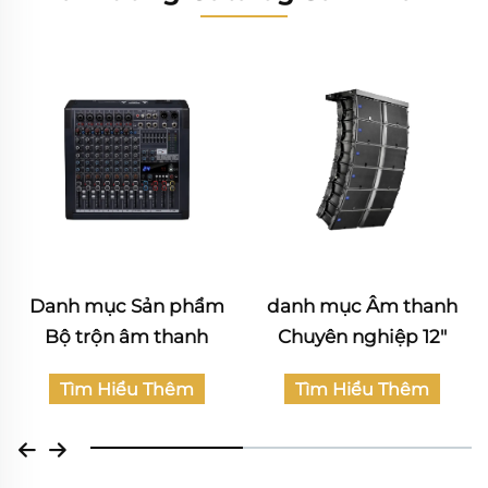
m
danh mục Âm thanh
Katalog sản phẩm Âm
Chuyên nghiệp 12"
thanh Dân dụng
Tìm Hiểu Thêm
Tìm Hiểu Thêm