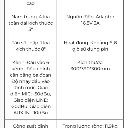
cao
Nam trung: 4 loa
Nguồn điện: Adapter
toàn dải kích thước
16.8V 3A
3"
Tần số thấp: 1 loa
Hoạt động: Khoảng 6-8
kích thước 8"
giờ sử dụng pin
Kênh: Đầu vào 6
Kích thước:
kênh, điều chỉnh
300*390*300mm
cân bằng ba đoạn
Độ nhạy đầu vào
định mức: Giao
diện MIC: -50dBu,
Giao diện LINE:
-20dBu, Giao diện
AUX IN: -10dBu
Công suất định
Trọng lượng ròng: 11.9kg