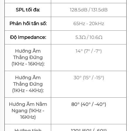
SPL tối đa:
128.5dB / 131.5dB
Phản hồi tần số:
65Hz - 20kHz
Độ Impedance:
5.3Ω / 10.6Ω
Hướng Âm
14° (7° / -7°)
Thẳng Đứng
(1KHz - 16KHz):
Hướng Âm
30° (15° / -15°)
Thẳng Đứng
(1KHz - 4KHz):
Hướng Âm Nằm
80° (40° / -40°)
Ngang (1KHz -
16KHz)
Hướng tính
120° (60° / -60°)