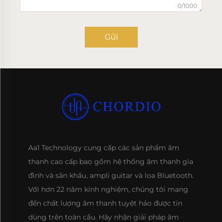
0/1000
Gửi
Aa1 Technology cung cấp các sản phẩm âm
thanh cao cấp bao gồm hệ thống âm thanh gia
đình và sân khấu, ampli guitar và loa Bluetooth.
Với hơn 22 năm kinh nghiệm, chúng tôi mang
đến chất lượng âm thanh tuyệt hảo được tin
dùng trên toàn cầu. Hãy nhận giải pháp âm