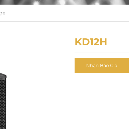
nge
KD12H
Nhận Báo Giá