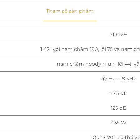
Tham số sản phẩm
KD-12H
1×12" với nam châm 190, lõi 75 và nam 
nam châm neodymium lõi 44, vật
47 Hz – 18 kHz
97,5 dB
125 dB
435 W
100° × 70°, có thể x