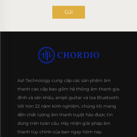
Gửi
Aa1 Technology cung cấp các sản phẩm âm
thanh cao cấp bao gồm hệ thống âm thanh gia
đình và sân khấu, ampli guitar và loa Bluetooth.
Với hơn 22 năm kinh nghiệm, chúng tôi mang
đến chất lượng âm thanh tuyệt hảo được tin
dùng trên toàn cầu. Hãy nhận giải pháp âm
thanh tùy chỉnh của bạn ngay hôm nay.