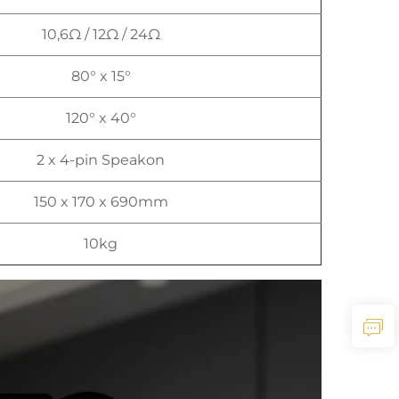
10,6Ω / 12Ω / 24Ω
80° x 15°
120° x 40°
2 x 4-pin Speakon
150 x 170 x 690mm
10kg