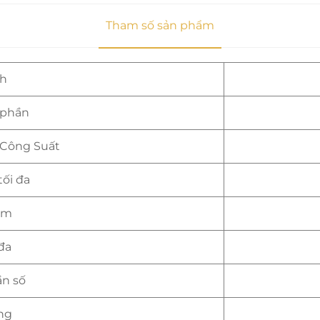
Tham số sản phẩm
nh
 phần
 Công Suất
ối đa
ảm
 đa
ần số
ng