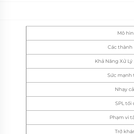
Mô hì
Các thành
Khả Năng Xử Lý
Sức mạnh t
Nhạy c
SPL tối
Phạm vi t
Trở khá