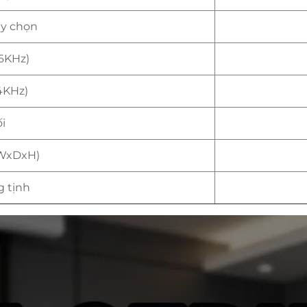
ùy chọn
6KHz)
4KHz)
i
(WxDxH)
g tịnh