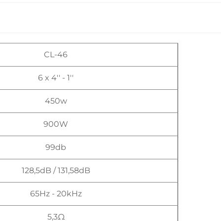
CL-46
6 x 4'' - 1''
450w
900W
99db
128,5dB / 131,58dB
65Hz - 20kHz
5,3Ω