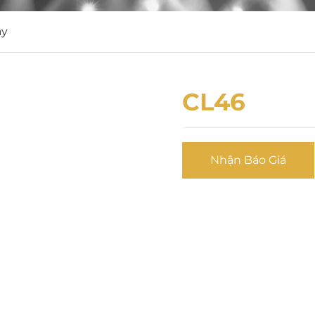
ay
CL46
Nhận Báo Giá