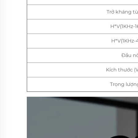
Trở kháng t
H*V(1KHz-1
H*V(1KHz-
Đầu nố
Kích thước 
Trọng lượn