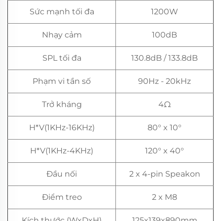
Sức mạnh tối đa
1200W
Nhạy cảm
100dB
SPL tối đa
130.8dB / 133.8dB
Phạm vi tần số
90Hz - 20kHz
Trở kháng
4Ω
H*V(1KHz-16KHz)
80° x 10°
H*V(1KHz-4KHz)
120° x 40°
Đầu nối
2 x 4-pin Speakon
Điểm treo
2 x M8
Kích thước (WxDxH)
125x139x890mm