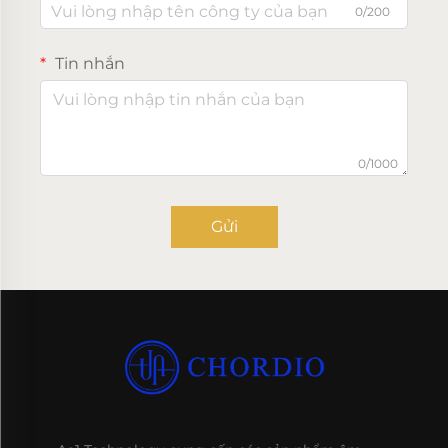
0/200
Tin nhắn
0/1000
Gửi