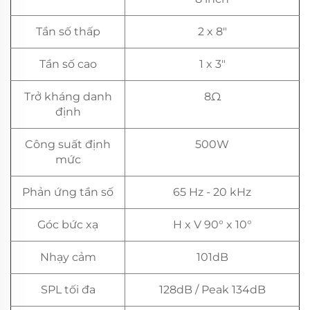
Tần số thấp
2 x 8"
Tần số cao
1 x 3"
Trở kháng danh
8Ω
định
Công suất định
500W
mức
Phản ứng tần số
65 Hz - 20 kHz
Góc bức xạ
H x V 90° x 10°
Nhạy cảm
101dB
SPL tối đa
128dB / Peak 134dB