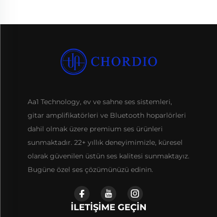
Aa1 Technology, ev ve sahne ses sistemleri,
gitar amplifikatörleri ve Bluetooth hoparlörleri
dahil olmak üzere premium ses ürünleri
sunmaktadır. 22+ yıllık deneyimimizle, küresel
olarak güvenilen üstün ses kalitesi sunmaktayız.
Bugüne özel ses çözümünüzü edinin.
İLETIŞIME GEÇIN