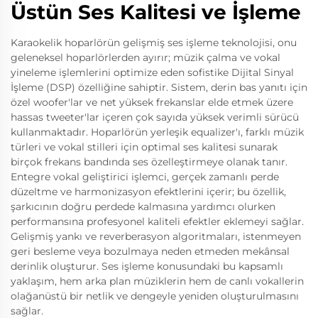
Üstün Ses Kalitesi ve İşleme
Karaokelik hoparlörün gelişmiş ses işleme teknolojisi, onu
geleneksel hoparlörlerden ayırır; müzik çalma ve vokal
yineleme işlemlerini optimize eden sofistike Dijital Sinyal
İşleme (DSP) özelliğine sahiptir. Sistem, derin bas yanıtı için
özel woofer'lar ve net yüksek frekanslar elde etmek üzere
hassas tweeter'lar içeren çok sayıda yüksek verimli sürücü
kullanmaktadır. Hoparlörün yerleşik equalizer'ı, farklı müzik
türleri ve vokal stilleri için optimal ses kalitesi sunarak
birçok frekans bandında ses özelleştirmeye olanak tanır.
Entegre vokal geliştirici işlemci, gerçek zamanlı perde
düzeltme ve harmonizasyon efektlerini içerir; bu özellik,
şarkıcının doğru perdede kalmasına yardımcı olurken
performansına profesyonel kaliteli efektler eklemeyi sağlar.
Gelişmiş yankı ve reverberasyon algoritmaları, istenmeyen
geri besleme veya bozulmaya neden etmeden mekânsal
derinlik oluşturur. Ses işleme konusundaki bu kapsamlı
yaklaşım, hem arka plan müziklerin hem de canlı vokallerin
olağanüstü bir netlik ve dengeyle yeniden oluşturulmasını
sağlar.