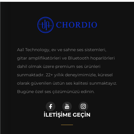
Aa1 Technology, ev ve sahne ses sistemleri,
gitar amplifikatörleri ve Bluetooth hoparlörleri
dahil olmak üzere premium ses ürünleri
sunmaktadır. 22+ yıllık deneyimimizle, küresel
olarak güvenilen üstün ses kalitesi sunmaktayız.
Bugüne özel ses çözümünüzü edinin.
İLETIŞIME GEÇIN