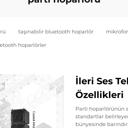
örü
taşınabilir bluetooth hoparlör
mikrofon
etooth hoparlörler
İleri Ses T
Özellikleri
Parti hoparlörünün se
standartlar belirleye
bünyesinde barındırı