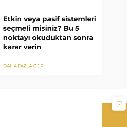
Etkin veya pasif sistemleri
Dış
seçmeli misiniz? Bu 5
Du
noktayı okuduktan sonra
Ba
karar verin
DAH
DAHA FAZLA GÖR