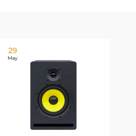
29
1
May
Ju