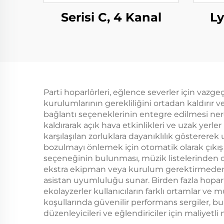
Serisi C, 4 Kanal
Ly
Parti hoparlörleri, eğlence severler için vazgeç
kurulumlarının gerekliliğini ortadan kaldırır v
bağlantı seçeneklerinin entegre edilmesi nered
kaldırarak açık hava etkinlikleri ve uzak yerle
karşılaşılan zorluklara dayanıklılık göstererek
bozulmayı önlemek için otomatik olarak çıkış d
seçeneğinin bulunması, müzik listelerinden ca
ekstra ekipman veya kurulum gerektirmeden eğl
asistan uyumluluğu sunar. Birden fazla hopar
ekolayzerler kullanıcıların farklı ortamlar ve m
koşullarında güvenilir performans sergiler, bu d
düzenleyicileri ve eğlendiriciler için maliyetli