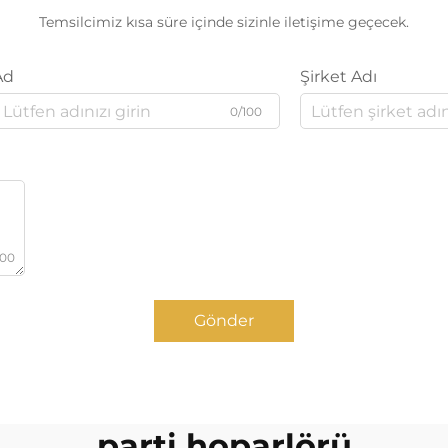
Temsilcimiz kısa süre içinde sizinle iletişime geçecek.
Ad
Şirket Adı
0/100
000
Gönder
parti hoparlörü