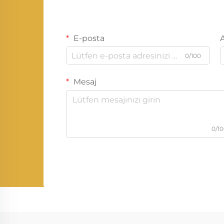
E-posta
0/100
Mesaj
0/1