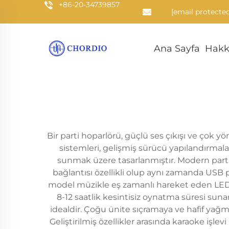
+86-20-34739857
[email protected
Ana Sayfa
Hakk
Bir parti hoparlörü, güçlü ses çıkışı ve çok yö
sistemleri, gelişmiş sürücü yapılandırmaları
sunmak üzere tasarlanmıştır. Modern parti 
bağlantısı özellikli olup aynı zamanda USB po
model müzikle eş zamanlı hareket eden LED ayd
8-12 saatlik kesintisiz oynatma süresi sunan
idealdir. Çoğu ünite sıçramaya ve hafif yağmu
Geliştirilmiş özellikler arasında karaoke işle