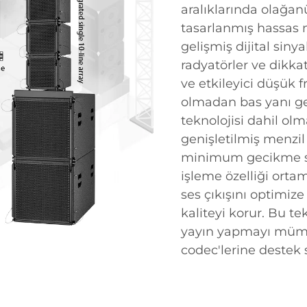
aralıklarında olağan
tasarlanmış hassas m
gelişmiş dijital sinya
radyatörler ve dikka
ve etkileyici düşük 
olmadan bas yanı gel
teknolojisi dahil olm
genişletilmiş menzil 
minimum gecikme sür
işleme özelliği orta
ses çıkışını optimize
kaliteyi korur. Bu te
yayın yapmayı mümkü
codec'lerine destek 