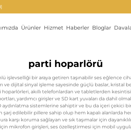
]
ımızda
Ürünler
Hizmet
Haberler
Bloglar
Daval
parti hoparlörü
nlü işlevselliği bir araya getiren taşınabilir ses eğlence ci
 ve dijital sinyal işleme sayesinde güçlü baslar, kristal b
hoparlörleri, akıllı telefonlardan ve tabletlerden kesin
rtları, yardımcı girişler ve SD kart yuvaları da dahil olmak
ınlatma sistemlerine sahiptir ve bu da içeri çekici bir p
 şarj edilebilir pillere sahip olup hem kapalı alanlarda h
ra karşı koruma sağlayan ve sık taşımalar için dayanıklılı
vi için mikrofon girişleri, ses özelleştirmesi için mobil u