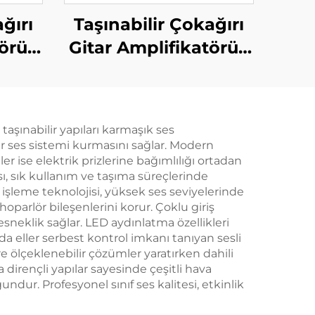
ğırı
Taşınabilir Çokağırı
örü -
Gitar Amplifikatörü -
aht）
Jungle X6（Kırmızı）
 taşınabilir yapıları karmaşık ses
 bir ses sistemi kurmasını sağlar. Modern
r ise elektrik prizlerine bağımlılığı ortadan
sı, sık kullanım ve taşıma süreçlerinde
s işleme teknolojisi, yüksek ses seviyelerinde
parlör bileşenlerini korur. Çoklu giriş
sneklik sağlar. LED aydınlatma özellikleri
a eller serbest kontrol imkanı tanıyan sesli
ölçeklenebilir çözümler yaratırken dahili
a dirençli yapılar sayesinde çeşitli hava
undur. Profesyonel sınıf ses kalitesi, etkinlik