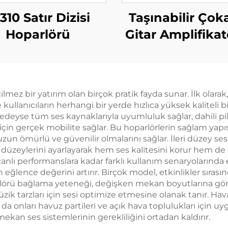
310 Satır Dizisi
Taşınabilir Çoka
Hoparlörü
Gitar Amplifikat
Jungle X6（Siy
ilmez bir yatırım olan birçok pratik fayda sunar. İlk olarak,
e kullanıcıların herhangi bir yerde hızlıca yüksek kaliteli
eyse tüm ses kaynaklarıyla uyumluluk sağlar, dahili pille
r için gerçek mobilite sağlar. Bu hoparlörlerin sağlam yapı
 uzun ömürlü ve güvenilir olmalarını sağlar. İleri düzey se
üzeylerini ayarlayarak hem ses kalitesini korur hem de ho
nlı performanslara kadar farklı kullanım senaryolarında e
ence değerini artırır. Birçok model, etkinlikler sırasınd
lörü bağlama yeteneği, değişken mekan boyutlarına göre 
üzik tarzları için sesi optimize etmesine olanak tanır. Hav
a onları havuz partileri ve açık hava toplulukları için uyg
 mekan ses sistemlerinin gerekliliğini ortadan kaldırır.