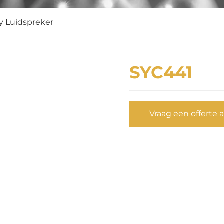
ay Luidspreker
SYC441
Vraag een offerte 