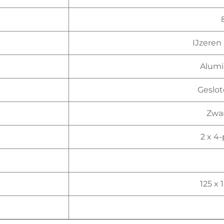
IJzeren
Alumi
Geslot
Zwar
2 x 4
125 x