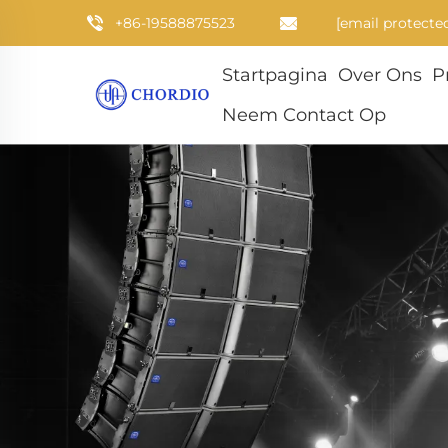
+86-19588875523
[email protecte
Startpagina
Over Ons
P
Neem Contact Op