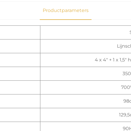
Productparameters
Lijns
4 x 4" + 1 x 1,5
35
700
98d
129,5
90H