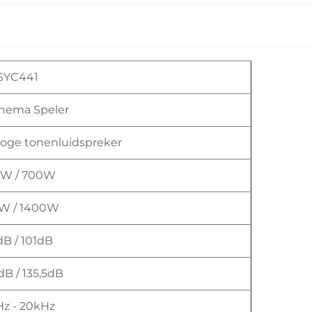
SYC441
chema Speler
" hoge tonenluidspreker
0W / 700W
W / 1400W
B / 101dB
dB / 135,5dB
z - 20kHz