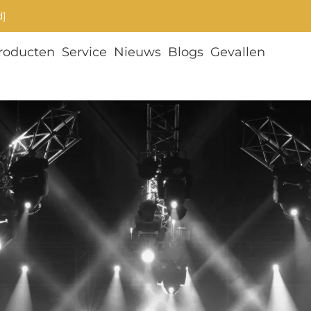
d]
roducten
Service
Nieuws
Blogs
Gevallen