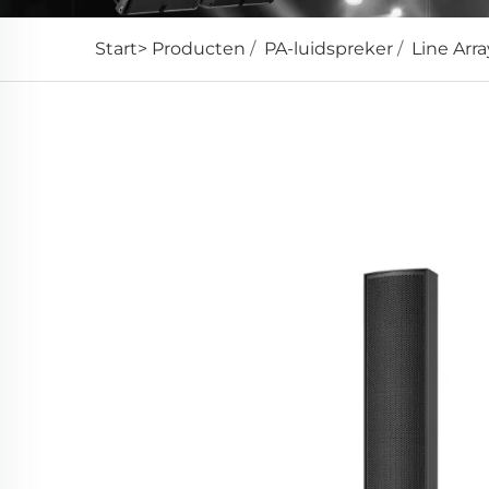
Start>
Producten
/
PA-luidspreker
/
Line Arr