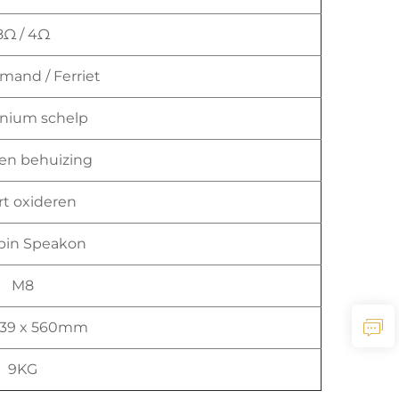
8Ω / 4Ω
 mand / Ferriet
nium schelp
en behuizing
t oxideren
-pin Speakon
M8
 139 x 560mm
9KG