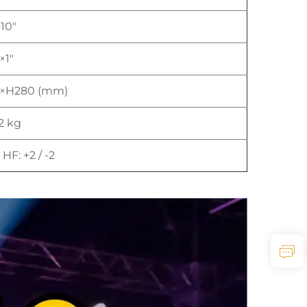
×10"
×1"
0×H280 (mm)
,2 kg
; HF: +2 / -2