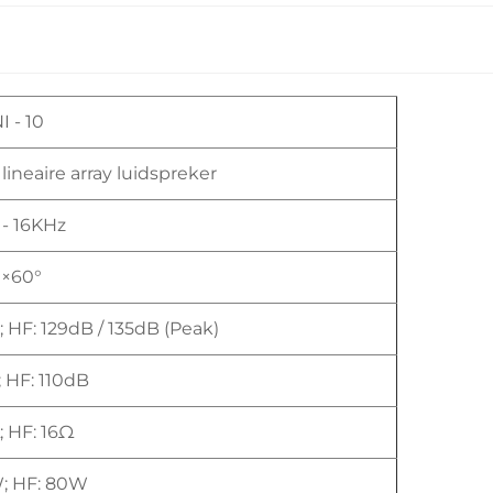
I - 10
ineaire array luidspreker
 - 16KHz
°×60°
; HF: 129dB / 135dB (Peak)
; HF: 110dB
; HF: 16Ω
W; HF: 80W