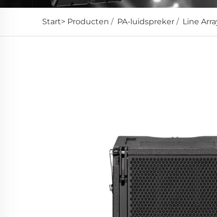
Start>
Producten
/
PA-luidspreker
/
Line Arr