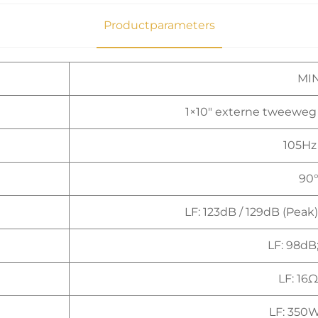
Productparameters
MIN
1×10" externe tweeweg l
105Hz
90
LF: 123dB / 129dB (Peak)
LF: 98dB
LF: 16Ω
LF: 350