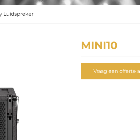
ay Luidspreker
MINI10
Vraag een offerte 