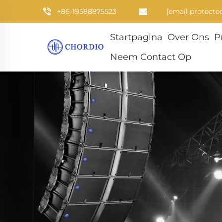
+86-19588875523
[email protecte
Startpagina
Over Ons
P
Neem Contact Op