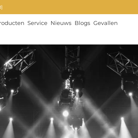
d]
roducten
Service
Nieuws
Blogs
Gevallen