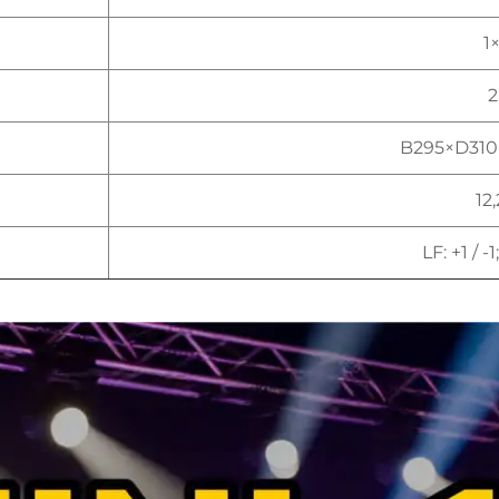
1
2
B295×D31
12
LF: +1 / -1