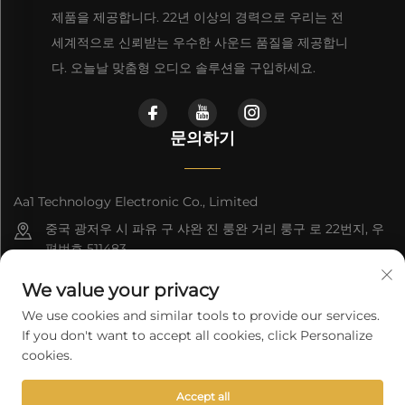
제품을 제공합니다. 22년 이상의 경력으로 우리는 전
세계적으로 신뢰받는 우수한 사운드 품질을 제공합니
다. 오늘날 맞춤형 오디오 솔루션을 구입하세요.
문의하기
Aa1 Technology Electronic Co., Limited
중국 광저우 시 파유 구 샤완 진 룽완 거리 룽구 로 22번지, 우
편번호 511483
+86-19588875523
We value your privacy
[email protected]
We use cookies and similar tools to provide our services.
If you don't want to accept all cookies, click Personalize
cookies.
Copyright © 2026 Aa1 Technology Electronic Co., Limited. 판권
Accept all
소유.
개인정보 보호정책