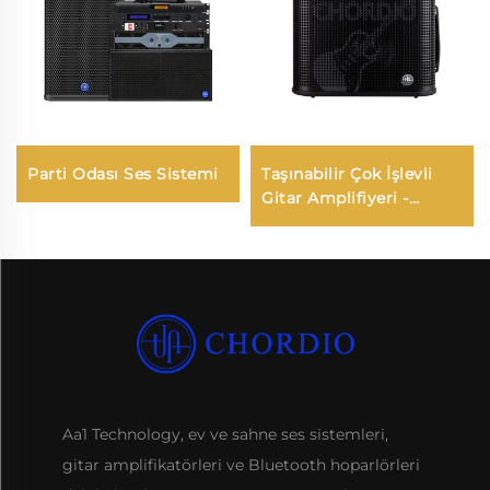
Parti Odası Ses Sistemi
Taşınabilir Çok İşlevli
Gitar Amplifiyeri -
Jungle X8 Pro（Siyaht）
Aa1 Technology, ev ve sahne ses sistemleri,
gitar amplifikatörleri ve Bluetooth hoparlörleri