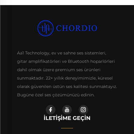
Aa1 Technology, ev ve sahne ses sistemleri,
gitar amplifikatörleri ve Bluetooth hoparlörleri
dahil olmak üzere premium ses ürünleri
sunmaktadır. 22+ yıllık deneyimimizle, küresel
olarak güvenilen üstün ses kalitesi sunmaktayız.
Bugüne özel ses çözümünüzü edinin.
İLETIŞIME GEÇIN