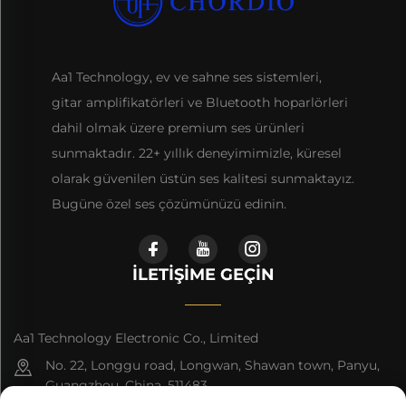
Aa1 Technology, ev ve sahne ses sistemleri,
gitar amplifikatörleri ve Bluetooth hoparlörleri
dahil olmak üzere premium ses ürünleri
sunmaktadır. 22+ yıllık deneyimimizle, küresel
olarak güvenilen üstün ses kalitesi sunmaktayız.
Bugüne özel ses çözümünüzü edinin.
İLETIŞIME GEÇIN
Aa1 Technology Electronic Co., Limited
No. 22, Longgu road, Longwan, Shawan town, Panyu,
Guangzhou, China, 511483