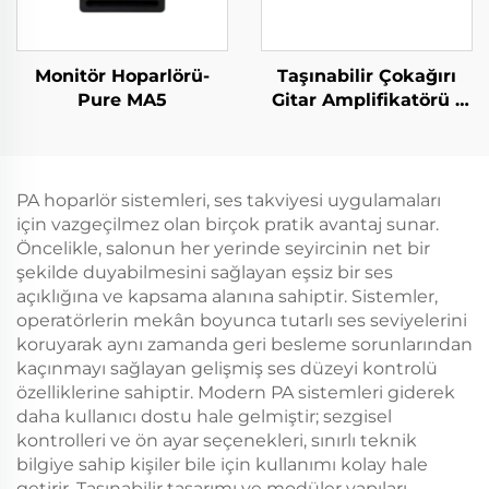
Monitör Hoparlörü-
Taşınabilir Çokağırı
Pure MA5
Gitar Amplifikatörü -
Jungle X6（Kırmızı）
PA hoparlör sistemleri, ses takviyesi uygulamaları
için vazgeçilmez olan birçok pratik avantaj sunar.
Öncelikle, salonun her yerinde seyircinin net bir
şekilde duyabilmesini sağlayan eşsiz bir ses
açıklığına ve kapsama alanına sahiptir. Sistemler,
operatörlerin mekân boyunca tutarlı ses seviyelerini
koruyarak aynı zamanda geri besleme sorunlarından
kaçınmayı sağlayan gelişmiş ses düzeyi kontrolü
özelliklerine sahiptir. Modern PA sistemleri giderek
daha kullanıcı dostu hale gelmiştir; sezgisel
kontrolleri ve ön ayar seçenekleri, sınırlı teknik
bilgiye sahip kişiler bile için kullanımı kolay hale
getirir. Taşınabilir tasarımı ve modüler yapıları