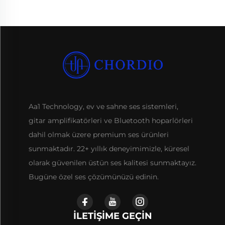
Aa1 Technology, ev ve sahne ses sistemleri,
gitar amplifikatörleri ve Bluetooth hoparlörleri
dahil olmak üzere premium ses ürünleri
sunmaktadır. 22+ yıllık deneyimimizle, küresel
olarak güvenilen üstün ses kalitesi sunmaktayız.
Bugüne özel ses çözümünüzü edinin.
İLETIŞIME GEÇIN