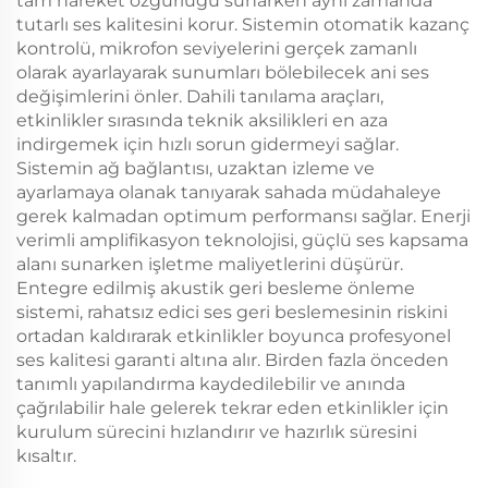
tam hareket özgürlüğü sunarken aynı zamanda
tutarlı ses kalitesini korur. Sistemin otomatik kazanç
kontrolü, mikrofon seviyelerini gerçek zamanlı
olarak ayarlayarak sunumları bölebilecek ani ses
değişimlerini önler. Dahili tanılama araçları,
etkinlikler sırasında teknik aksilikleri en aza
indirgemek için hızlı sorun gidermeyi sağlar.
Sistemin ağ bağlantısı, uzaktan izleme ve
ayarlamaya olanak tanıyarak sahada müdahaleye
gerek kalmadan optimum performansı sağlar. Enerji
verimli amplifikasyon teknolojisi, güçlü ses kapsama
alanı sunarken işletme maliyetlerini düşürür.
Entegre edilmiş akustik geri besleme önleme
sistemi, rahatsız edici ses geri beslemesinin riskini
ortadan kaldırarak etkinlikler boyunca profesyonel
ses kalitesi garanti altına alır. Birden fazla önceden
tanımlı yapılandırma kaydedilebilir ve anında
çağrılabilir hale gelerek tekrar eden etkinlikler için
kurulum sürecini hızlandırır ve hazırlık süresini
kısaltır.