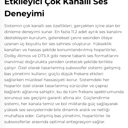
Etkileyici Çok Kanallı Ses
Deneyimi
Sistemin çok kanallı ses özellikleri, gerçekten içine alan bir
dinleme deneyimi sunar. En fazla 11.2 adet ayrık ses kanalını
destekleyen kurulum, geleneksel çevre sesinden öteye
uzanan üç boyutlu bir ses sahnesi oluşturur. Yükseklik
kanalları ve hassas şekilde konumlandırılmış hoparlörler,
Dolby Atmos ve DTS:X gibi nesne tabanlı ses formatlarını
inanılmaz doğrulukta yeniden üretecek şekilde birlikte
çalışır. Özel olarak tasarlanmış subwoofer sistemi gelişmiş
bas yönetimi kullanır; güçlü düşük frekans etkileri
sağlarken müziksel hassasiyeti korur. Sistemdeki her
hoparlör özel olarak tasarlanmış sürücüler ve çapraz
bağlantı ağlarına sahiptir, bu da tüm frekans spektrumunda
sorunsuz ses geçişini garanti altına alır. Güçlendirme
sistemi, her kanala temiz ve bol miktarda güç sağlayarak
yüksek ses seviyelerinde bile dinamik aralık ve netliği
muhafaza eder. Gelişmiş bas yönetimi, hoparlörler ile
subwooferlar arasında optimal entegrasyon sağlar.