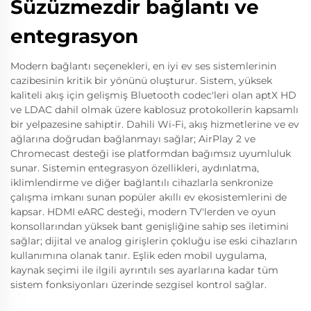
Süzüzmezdir bağlantı ve
entegrasyon
Modern bağlantı seçenekleri, en iyi ev ses sistemlerinin
cazibesinin kritik bir yönünü oluşturur. Sistem, yüksek
kaliteli akış için gelişmiş Bluetooth codec'leri olan aptX HD
ve LDAC dahil olmak üzere kablosuz protokollerin kapsamlı
bir yelpazesine sahiptir. Dahili Wi-Fi, akış hizmetlerine ve ev
ağlarına doğrudan bağlanmayı sağlar; AirPlay 2 ve
Chromecast desteği ise platformdan bağımsız uyumluluk
sunar. Sistemin entegrasyon özellikleri, aydınlatma,
iklimlendirme ve diğer bağlantılı cihazlarla senkronize
çalışma imkanı sunan popüler akıllı ev ekosistemlerini de
kapsar. HDMI eARC desteği, modern TV'lerden ve oyun
konsollarından yüksek bant genişliğine sahip ses iletimini
sağlar; dijital ve analog girişlerin çokluğu ise eski cihazların
kullanımına olanak tanır. Eşlik eden mobil uygulama,
kaynak seçimi ile ilgili ayrıntılı ses ayarlarına kadar tüm
sistem fonksiyonları üzerinde sezgisel kontrol sağlar.