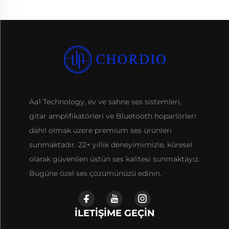
Aa1 Technology, ev ve sahne ses sistemleri,
gitar amplifikatörleri ve Bluetooth hoparlörleri
dahil olmak üzere premium ses ürünleri
sunmaktadır. 22+ yıllık deneyimimizle, küresel
olarak güvenilen üstün ses kalitesi sunmaktayız.
Bugüne özel ses çözümünüzü edinin.
İLETIŞIME GEÇIN