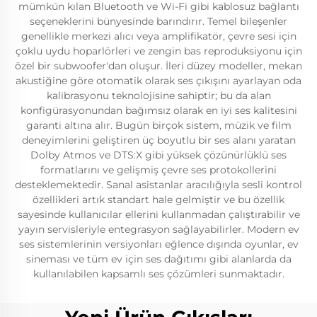
mümkün kılan Bluetooth ve Wi-Fi gibi kablosuz bağlantı
seçeneklerini bünyesinde barındırır. Temel bileşenler
genellikle merkezi alıcı veya amplifikatör, çevre sesi için
çoklu uydu hoparlörleri ve zengin bas reproduksiyonu için
özel bir subwoofer'dan oluşur. İleri düzey modeller, mekan
akustiğine göre otomatik olarak ses çıkışını ayarlayan oda
kalibrasyonu teknolojisine sahiptir; bu da alan
konfigürasyonundan bağımsız olarak en iyi ses kalitesini
garanti altına alır. Bugün birçok sistem, müzik ve film
deneyimlerini geliştiren üç boyutlu bir ses alanı yaratan
Dolby Atmos ve DTS:X gibi yüksek çözünürlüklü ses
formatlarını ve gelişmiş çevre ses protokollerini
desteklemektedir. Sanal asistanlar aracılığıyla sesli kontrol
özellikleri artık standart hale gelmiştir ve bu özellik
sayesinde kullanıcılar ellerini kullanmadan çalıştırabilir ve
yayın servisleriyle entegrasyon sağlayabilirler. Modern ev
ses sistemlerinin versiyonları eğlence dışında oyunlar, ev
sineması ve tüm ev için ses dağıtımı gibi alanlarda da
kullanılabilen kapsamlı ses çözümleri sunmaktadır.