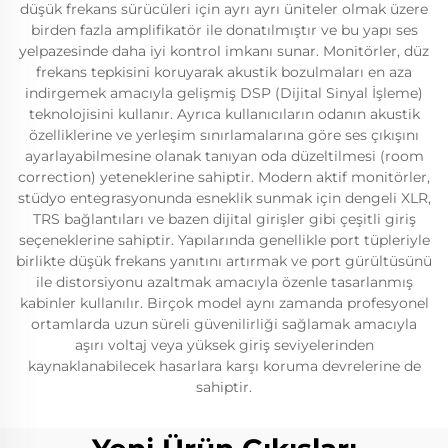
düşük frekans sürücüleri için ayrı ayrı üniteler olmak üzere
birden fazla amplifikatör ile donatılmıştır ve bu yapı ses
yelpazesinde daha iyi kontrol imkanı sunar. Monitörler, düz
frekans tepkisini koruyarak akustik bozulmaları en aza
indirgemek amacıyla gelişmiş DSP (Dijital Sinyal İşleme)
teknolojisini kullanır. Ayrıca kullanıcıların odanın akustik
özelliklerine ve yerleşim sınırlamalarına göre ses çıkışını
ayarlayabilmesine olanak tanıyan oda düzeltilmesi (room
correction) yeteneklerine sahiptir. Modern aktif monitörler,
stüdyo entegrasyonunda esneklik sunmak için dengeli XLR,
TRS bağlantıları ve bazen dijital girişler gibi çeşitli giriş
seçeneklerine sahiptir. Yapılarında genellikle port tüpleriyle
birlikte düşük frekans yanıtını artırmak ve port gürültüsünü
ile distorsiyonu azaltmak amacıyla özenle tasarlanmış
kabinler kullanılır. Birçok model aynı zamanda profesyonel
ortamlarda uzun süreli güvenilirliği sağlamak amacıyla
aşırı voltaj veya yüksek giriş seviyelerinden
kaynaklanabilecek hasarlara karşı koruma devrelerine de
sahiptir.