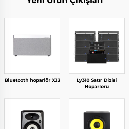
Yeni Ürün Çıkışları
Bluetooth hoparlör XJ3
Ly310 Satır Dizisi
Hoparlörü