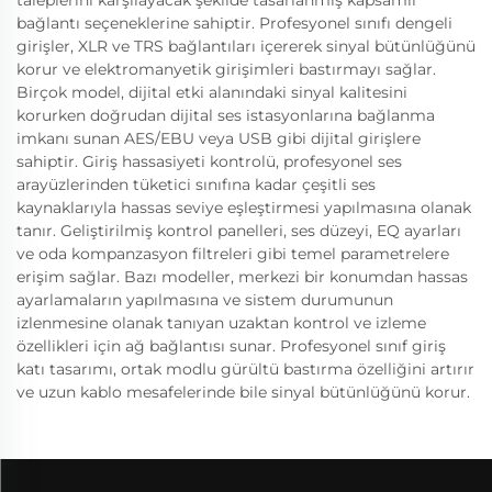
taleplerini karşılayacak şekilde tasarlanmış kapsamlı
bağlantı seçeneklerine sahiptir. Profesyonel sınıfı dengeli
girişler, XLR ve TRS bağlantıları içererek sinyal bütünlüğünü
korur ve elektromanyetik girişimleri bastırmayı sağlar.
Birçok model, dijital etki alanındaki sinyal kalitesini
korurken doğrudan dijital ses istasyonlarına bağlanma
imkanı sunan AES/EBU veya USB gibi dijital girişlere
sahiptir. Giriş hassasiyeti kontrolü, profesyonel ses
arayüzlerinden tüketici sınıfına kadar çeşitli ses
kaynaklarıyla hassas seviye eşleştirmesi yapılmasına olanak
tanır. Geliştirilmiş kontrol panelleri, ses düzeyi, EQ ayarları
ve oda kompanzasyon filtreleri gibi temel parametrelere
erişim sağlar. Bazı modeller, merkezi bir konumdan hassas
ayarlamaların yapılmasına ve sistem durumunun
izlenmesine olanak tanıyan uzaktan kontrol ve izleme
özellikleri için ağ bağlantısı sunar. Profesyonel sınıf giriş
katı tasarımı, ortak modlu gürültü bastırma özelliğini artırır
ve uzun kablo mesafelerinde bile sinyal bütünlüğünü korur.