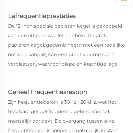
Lafrequentieprestaties
De 12-inch speciale papieren kegel is gekoppeld
aan een 50-core woofer-eenheid. De grote
papieren kegel, gecombineerd met een redelijke
ontwerpaanpak, kan een groot volume lucht
verplaatsen, waardoor diepe en krachtige lage
frequenties worden gegenereerd. Of het nu gaat
om de schokkende explosieffecten in films of
Geheel Frequentiesrespon
het sterke ritme van tromgeroffel in muziek, het
kan solide worden gereproduceerd, met een
Zijn frequentiebereik is 30Hz - 20KHz, wat het
diepe bas die tot 30Hz daalt, wat een extreem
hoorbare geluidsfrequentiegebied van het
impactvolle lage-frequentie-ervaring oplevert.
menselijk oor dekt. De overgang tussen elke
Tegelijkertijd kan het de helderheid en controle
frequentieband is soepel en natuurlijk, in staat