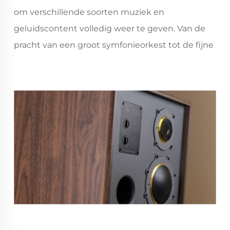
van de lage frequenties garanderen, zonder dat
om verschillende soorten muziek en
er sprake is van wazigheid en traagheid.
geluidscontent volledig weer te geven. Van de
pracht van een groot symfonieorkest tot de fijne
emoties van popmuziek, het kan uitstekend
presteren.