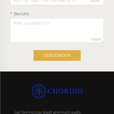
0/200
Bericht
0/1000
VERZENDEN
Aa1 Technology biedt premium audio