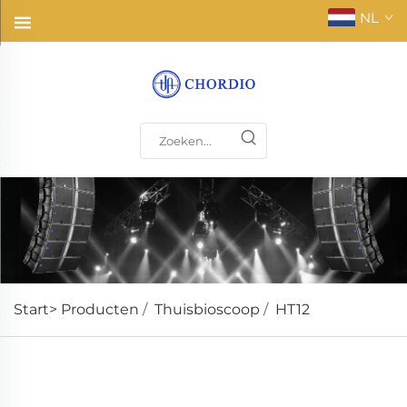
NL
Start>
Producten
/
Thuisbioscoop
/
HT12