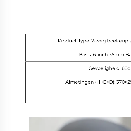
Product Type: 2-weg boekenpl
Basis: 6-inch 35mm B
Gevoeligheid: 88
Afmetingen (H×B×D): 370