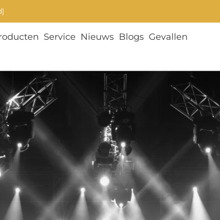
d]
roducten
Service
Nieuws
Blogs
Gevallen