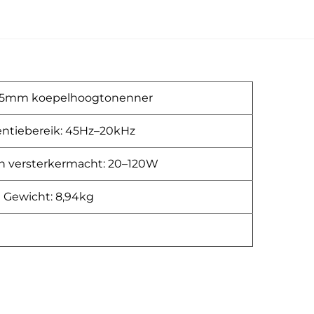
25mm koepelhoogtonenner
ntiebereik: 45Hz–20kHz
n versterkermacht: 20–120W
Gewicht: 8,94kg