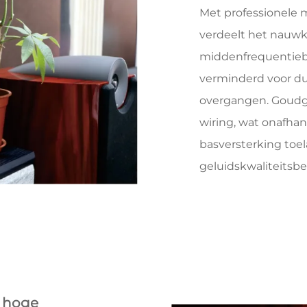
Met professionele m
verdeelt het nauwk
middenfrequentieba
verminderd voor dui
overgangen. Goudg
wiring, wat onafha
basversterking toel
geluidskwaliteitsbe
n hoge