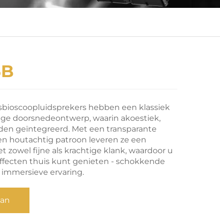
6B
sbioscoopluidsprekers hebben een klassiek
ige doorsnedeontwerp, waarin akoestiek,
den geïntegreerd. Met een transparante
n houtachtig patroon leveren ze een
t zowel fijne als krachtige klank, waardoor u
ffecten thuis kunt genieten - schokkende
 immersieve ervaring.
aan