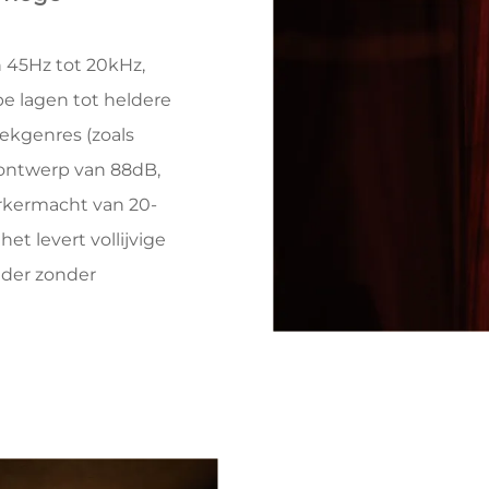
n 45Hz tot 20kHz,
pe lagen tot heldere
ekgenres (zoals
e ontwerp van 88dB,
rkermacht van 20-
et levert vollijvige
elder zonder