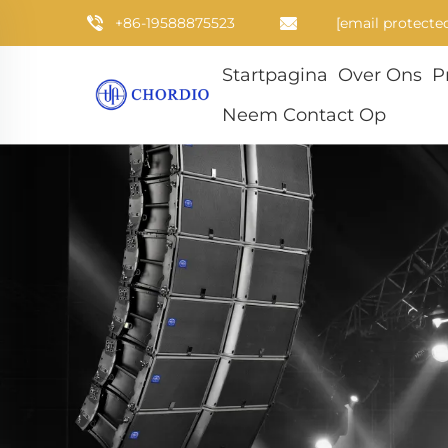
+86-19588875523
[email protecte
Startpagina
Over Ons
P
Neem Contact Op