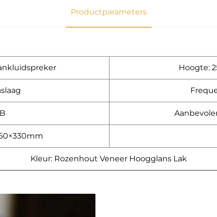
Productparameters
ankluidspreker
Hoogte: 
aslaag
Freque
dB
Aanbevole
×250×330mm
Kleur: Rozenhout Veneer Hoogglans Lak