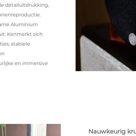
de detailuitdrukking,
tonenreproductie.
rame Aluminium
it: Kenmerkt zich
ies, stabiele
en
rlijke en immersive
Nauwkeurig kr