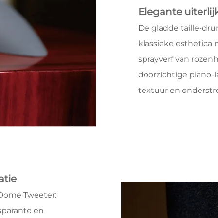
Elegante uiterlij
De gladde taille-d
klassieke esthetic
sprayverf van roze
doorzichtige piano-l
textuur en onderstr
atie
Dome Tweeter:
nsparante en