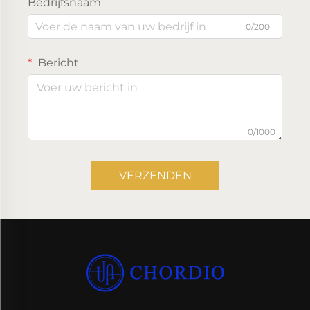
Bedrijfsnaam
0/200
Bericht
0/1000
VERZENDEN