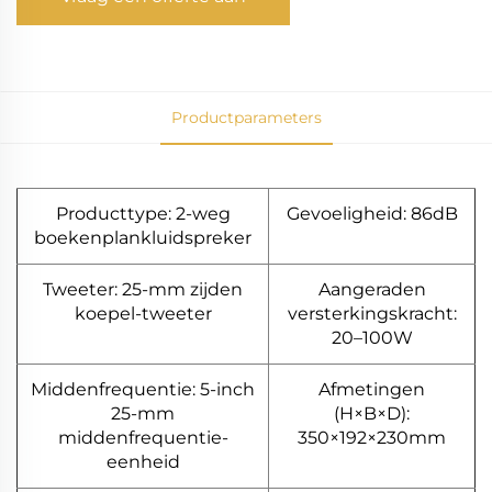
Productparameters
Producttype: 2-weg
Gevoeligheid: 86dB
boekenplankluidspreker
Tweeter: 25-mm zijden
Aangeraden
koepel-tweeter
versterkingskracht:
20–100W
Middenfrequentie: 5-inch
Afmetingen
25-mm
(H×B×D):
middenfrequentie-
350×192×230mm
eenheid