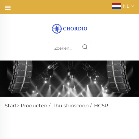
NL
Start>
Producten
/
Thuisbioscoop
/
HC5R