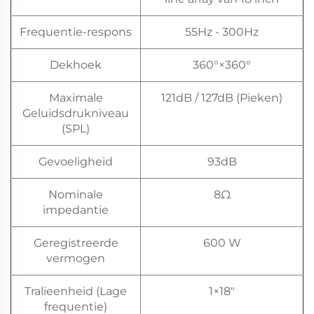
Frequentie-respons
55Hz - 300Hz
Dekhoek
360°×360°
Maximale
121dB / 127dB (Pieken)
Geluidsdrukniveau
(SPL)
Gevoeligheid
93dB
Nominale
8Ω
impedantie
Geregistreerde
600 W
vermogen
Tralieenheid (Lage
1×18"
frequentie)