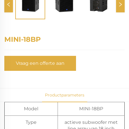
MINI-18BP
Vraag een offerte aan
Productparameters
Model
MINI-18BP
Type
actieve subwoofer met
line array van 18 inch