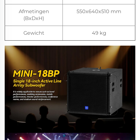
Afmetingen
550x640x510 mm
(BxDxH)
Gewicht
49 kg