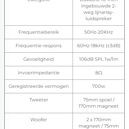
ingebouwde 2-
weg lijnarray-
luidspreker
Frequentiebereik
50Hz-20KHz
Frequentie-respons
60Hz-18kHz (±3dB)
Gevoeligheid
106dB SPL 1w/1m
Invoerimpedantie
8Ω
Geregistreerde vermogen
700w
Tweeter
75mm spoel /
170mm magneet
Woofer
2 x 170mm
magneet / 75mm