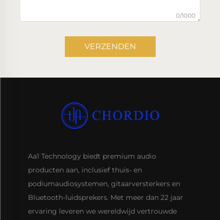
0/1000
VERZENDEN
Aa1 Technology biedt premium audio
producten aan, inclusief thuis- en
podiumaudiosystemen, gitaarversterkers en
Bluetooth-luidsprekers. Met meer dan 22 jaar
ervaring leveren we wereldwijd vertrouwde