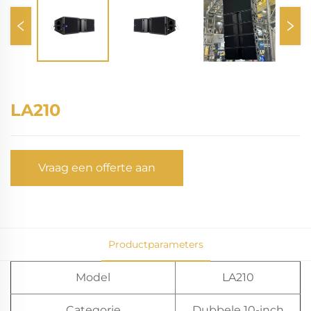
LA210
Vraag een offerte aan
Productparameters
Model
LA210
Categorie
Dubbele 10-inch