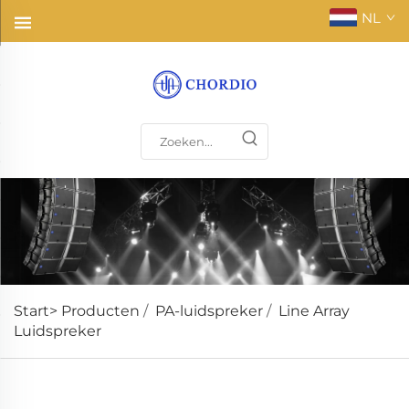
NL
Start>
Producten
/
PA-luidspreker
/
Line Array
Luidspreker