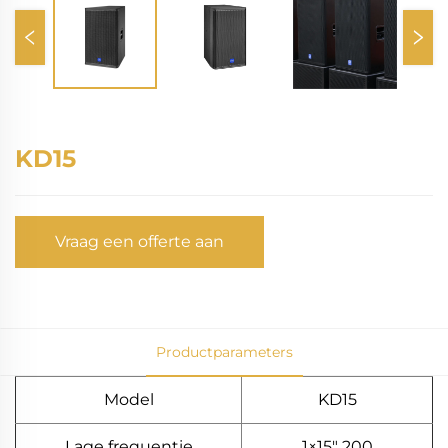
KD15
Vraag een offerte aan
Productparameters
Model
KD15
Lage frequentie
1×15" 200