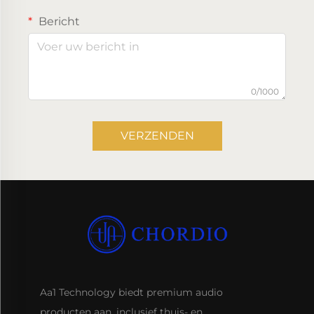
Bericht
0/1000
VERZENDEN
Aa1 Technology biedt premium audio
producten aan, inclusief thuis- en