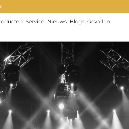
d]
roducten
Service
Nieuws
Blogs
Gevallen