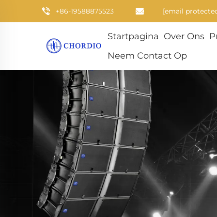
+86-19588875523
[email protecte
Startpagina
Over Ons
P
Neem Contact Op