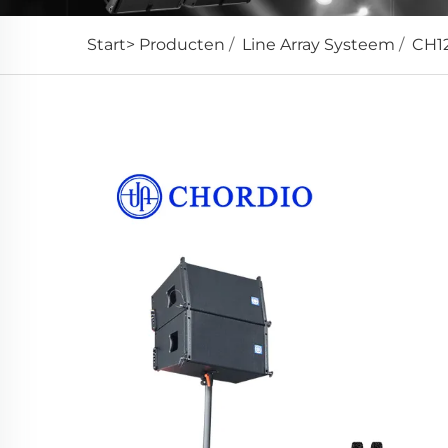
Start>
Producten
/
Line Array Systeem
/
CH1