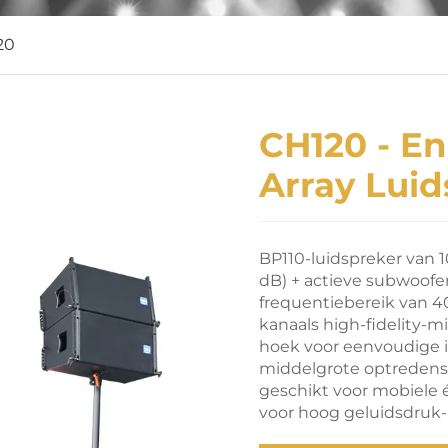
20
CH120 - En
Array Luid
BP110-luidspreker van 1
dB) + actieve subwoofer
frequentiebereik van 4
kanaals high-fidelity-m
hoek voor eenvoudige i
middelgrote optredens, 
geschikt voor mobiele é
voor hoog geluidsdruk-