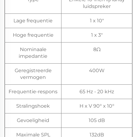
luidspreker
Lage frequentie
1 x 10"
Hoge frequentie
1 x 3"
Nominaale
8Ω
impedantie
Geregistreerde
400W
vermogen
Frequentie-respons
65 Hz - 20 kHz
Stralingshoek
H x V 90° x 10°
Gevoeligheid
105 dB
Maximale SPL
132dB