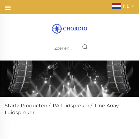
NL
Start>
Producten
/
PA-luidspreker
/
Line Array
Luidspreker