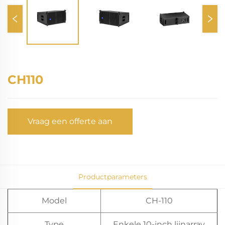
CH110
Vraag een offerte aan
Productparameters
Model
CH-110
Type
Enkele 10-inch lijnarray