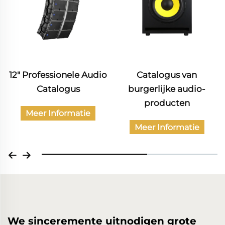
udio
Catalogus van
Catalogus van
burgerlijke audio-
professionele audio
producten
apparatuur
Campus uitzending
Meer Informatie
Meer Informatie
We sinceremente uitnodigen grote