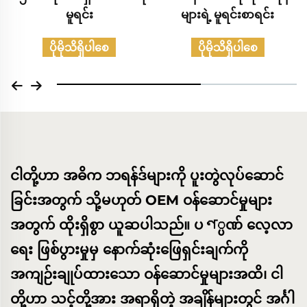
များရဲ့ မူရင်းစာရင်း
စာရင်း
ပိုမိုသိရှိပါစေ
ပိုမိုသိရှိပါစေ
ငါတို့ဟာ အဓိက ဘရန်ဒ်များကို ပူးတွဲလုပ်ဆောင်
ခြင်းအတွက် သို့မဟုတ် OEM ဝန်ဆောင်မှုများ
အတွက် ထိုးရှိစွာ ယူဆပါသည်။ ပণ္ပဏ် လေ့လာ
ရေး ဖြစ်ပွားမှုမှ နောက်ဆုံးဖြေရှင်းချက်ကို
အကျဉ်းချုပ်ထားသော ဝန်ဆောင်မှုများအထိ၊ ငါ
တို့ဟာ သင့်တို့အား အရာရှိတဲ့ အချိန်များတွင် အင်္ဂါ