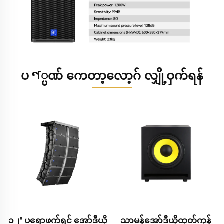
ပণ္ပဏ် ကေတာ့လော့ဂ် လျှို့ဝှက်ရန်
သာမန်အော်ဒီယိုထုတ်ကုန်
ပညာရှင်အော်ဒီယိုမူရင်း