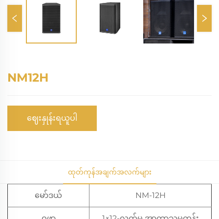
NM12H
ဈေးနှုန်းရယူပါ
ထုတ်ကုန်အချက်အလက်များ
မော်ဒယ်
NM-12H
ဝူဖာ
1×12-လက်မ အာကာသမက္ကန်း