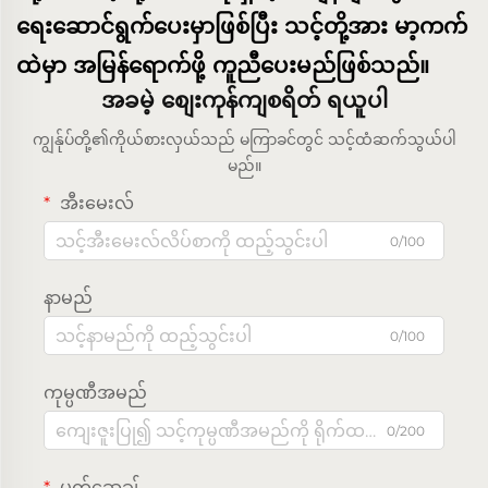
ရေးဆောင်ရွက်ပေးမှာဖြစ်ပြီး သင့်တို့အား မာ့ကက်
ထဲမှာ အမြန်ရောက်ဖို့ ကူညီပေးမည်ဖြစ်သည်။
အခမဲ့ စျေးကုန်ကျစရိတ် ရယူပါ
ကျွန်ုပ်တို့၏ကိုယ်စားလှယ်သည် မကြာခင်တွင် သင့်ထံဆက်သွယ်ပါ
မည်။
အီးမေးလ်
0/100
နာမည်
0/100
ကုမ္ပဏီအမည်
0/200
မက်ဆေ့ချ်