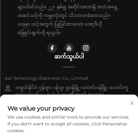
များပါဝင်သည်။ ၂၂+ နှစ်မျှ အတိုင်းအတာရှိ အသံအရှေ့
အဆင်သင့်ကို ကမ္ဘာလုံးတွင် သိသာလာခံထားသည်။
ယခုမှာ သင့်အတွက် ပြုပြင်ထားသော အော့ဒီယို
ဖြေရှင်းချက်ကို ရယူပါ။
ဆက်သွယ်ပါ
Aa1 Technology Electronic Co., Limited
တရုတ်နိုင်ငံ၊ ဂွန်းဇူး၊ ပန်ယူ၊ ရှဝန်မြို့၊ လောင်းဝန်မြို့၊ လောင်းကူ
လမ်း၊ အမှတ် (၂၂)၊ ပုံမှန် ကုမ္ပဏီအမှတ် ၅၁၁၄၈၃
+86-19588875523
We value your privacy
[email protected]
We use cookies and similar tools to provide our services.
If you don't want to accept all cookies, click Personalize
cookies.
မူပိုင်ခွင့် © 2026 Aa1 Technology Electronic Co., Limited. မှ ပိုင်ဆိုင်