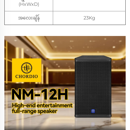
(HxWxD)
အလေးချိန်
23Kg