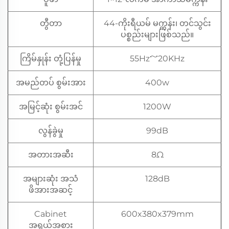
တွီတာ
44-ကိုးရီယမ် မက္ကန်း၊ တင်သွင်း
ပစ္စည်းများဖြစ်သည်။
ကြိမ်နှုန်း တုံ့ပြန်မှု
55Hz～20KHz
အမည်တပ် စွမ်းအား
400w
အမြင့်ဆုံး စွမ်းအင်
1200W
လွန်ခွဲမှု
99dB
အတားအဆီး
8Ω
အများဆုံး အသံ
128dB
ဖိအားအဆင့်
Cabinet
600x380x379mm
အရွယ်အစား