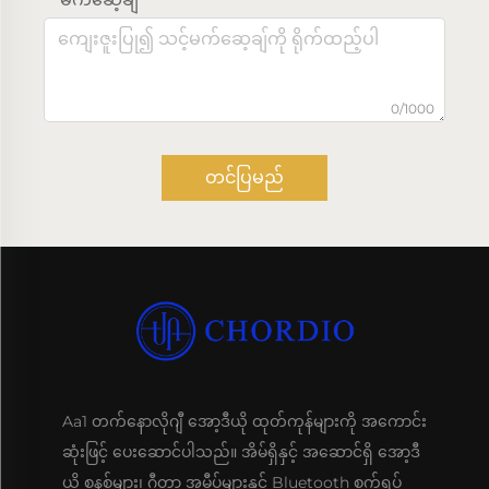
0/1000
တင်ပြမည်
Aa1 တက်နောလိုဂျီ အော့ဒီယို ထုတ်ကုန်များကို အကောင်း
ဆုံးဖြင့် ပေးဆောင်ပါသည်။ အိမ်ရှိနှင့် အဆောင်ရှိ အော့ဒီ
ယို စနစ်များ၊ ဂီတာ အမီပ်များနှင့် Bluetooth စက်ရုပ်