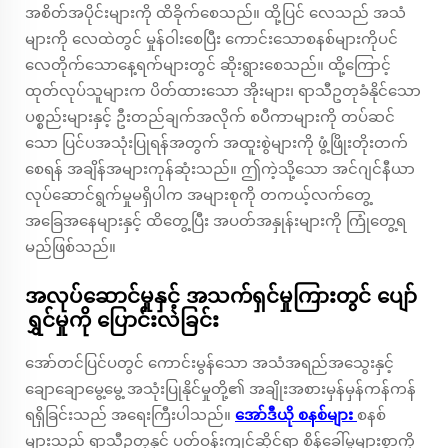
အစိတ်အပိုင်းများကို ထိခိုက်စေသည်။ ထို့ပြင် လေသည် အသံ
များကို လေထဲတွင် မှုန်ဝါးစေပြီး ကောင်းသောစနစ်များကိုပင်
လေတိုက်သောနေ့ရက်များတွင် ဆိုးရွားစေသည်။ ထို့ကြောင့်
ထုတ်လုပ်သူများက ပိတ်ထားသော အိုးများ၊ ရာသီဥတုခံနိုင်သော
ပစ္စည်းများနှင့် ဦးတည်ချက်အလိုက် စပီကာများကို တပ်ဆင်
သော ပြင်ပအသုံးပြုရန်အတွက် အထူးစွဲများကို ဖွံ့ဖြိုးတိုးတက်
စေရန် အချိန်အများကုန်ဆုံးသည်။ ဤကဲ့သို့သော အင်ဂျင်နီယာ
လုပ်ဆောင်ရွက်မှုမရှိပါက အများစုကို တကယ့်လက်တွေ့
အခြေအနေများနှင့် ထိတွေ့ပြီး အပတ်အနှုန်းများကို ကြုံတွေ့ရ
မည်ဖြစ်သည်။
အလုပ်ဆောင်မှုနှင့် အသက်ရှင်မှုကြားတွင် ပျော်
ရွှင်မှုကို ပြောင်းလဲခြင်း
အော်တင်ပြင်ပတွင် ကောင်းမွန်သော အသံအရည်အသွေးနှင့်
ချောချောမွေ့မွေ့ အသုံးပြုနိုင်မှုတို့၏ အချိုးအစားမှန်မှန်ကန်ကန်
ရရှိခြင်းသည် အရေးကြီးပါသည်။
အော်ဒီယို စနစ်များ
စနစ်
များသည် ရာသီဥတုနှင့် ပတ်ဝန်းကျင်ဆိုင်ရာ စိန်ခေါ်မှုများစွာကို