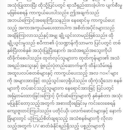
အသုံးပြုထားပြီး ထိုသို့ပြင်ပတွင် ရာသီရှည်ထားခဲ့ပါက ပျက်စီးမှု
မဖြစ်စေရန် ကာကွယ်ပေးပါသည်။ ဤအချက်သည်
အဘယ်ကြောင့်အရေးကြီးသနည်း။ နေရောင်မှ ကာကွယ်ပေး
သည့် အကာအကွယ်မပေးထားပါက အစိတ်အပိုင်းများသည်
အချိန်ကြာလာသည်နှင့်အမျှ ချို့ယွင်းလာမည်ဖြစ်သည်။ ထို
ချို့ယွင်းမှုသည် စပီကာ၏ ပုံသဏ္ဍာန်ကိုသာမက ပြင်ပတွင် တစ်
နှစ်ပြီးတစ်နှစ် အသုံးပြုပြီးနောက် အသံအရည်အသွေးကိုပါ
ထိခိုက်စေပါသည်။ ထုတ်လုပ်သူများက ထုတ်ကုန်များ၏ အသံ
အရည်အသွေးနှင့် ဖွဲ့စည်းပုံတည်ဆောက်မှုကို ထိန်းသိမ်းရန်
အထူးပလပ်စတစ်များနှင့် ကာကွယ်ပေးသည့် အလ пок်များ
ကို အများအားဖြင့် ထည့်သွင်းလေ့ရှိပါသည်။ ထိုကဲ့သို့သော စနစ်
များကို တပ်ဆင်သည့်သူများက နေရောင်အားဖြင့် ပြင်ပတွင်
အမြဲတမ်းထားခြင်းကြောင့် ပိုက်ဆံကြေးများကို နှစ်နှစ်တာ အသုံး
မပြုနိုင်တော့သည့်အတွက် အစားထိုးရခြင်းမှ ကင်းဝေးစေရန်
ကျေးဇူးတင်ကြပါသည်။ ပတိုင်ယို၊ ပလက်ဖောင်းများနှင့် နောက်
ခြံများတွင် ယုံကြည်စိတ်ချရသည့် အသံစနစ်များကို လိုလာ
သည့်အတွက် UV ဓာတ်ခံနိုင်ရည်ရှိသည့် ပစ္စည်းများကို