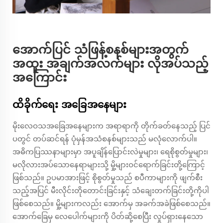
အောက်ပြင် သံဖြန့်စနစ်များအတွက်
အထူး အချက်အလက်များ လိုအပ်သည့်
အကြောင်း
ထိခိုက်ရေး အခြေအနေများ
မိုးလေဝသအခြေအနေများက အရာရာကို တိုက်ခတ်နေသည့် ပြင်
ပတွင် တပ်ဆင်ရန် ပုံမှန်အသံစနစ်များသည် မလုံလောက်ပါ။
အဓိကပြဿနာများမှာ အပူချိန်ပြောင်းလဲမှုများ၊ ရေစိုစွတ်မှုများ၊
မလိုလားအပ်သောနေရာများသို့ မှို့များဝင်ရောက်ခြင်းတို့ကြောင့်
ဖြစ်သည်။ ဥပမာအားဖြင့် စိုစွတ်မှုသည် စပီကာများကို ဖျက်စီး
သည့်အပြင် မီးလိုင်းတိုတောင်းခြင်းနှင့် သံချေးတက်ခြင်းတို့ကိုပါ
ဖြစ်စေသည်။ မှို့များကလည်း အောက်မှ အခက်အခဲဖြစ်စေသည်။
အောက်ခြေမှ လေပေါက်များကို ပိတ်ဆို့စေပြီး လှုပ်ရှားနေသော