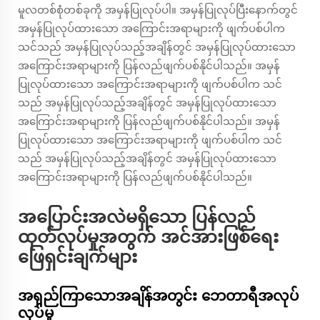
မူလတစ်စုံတစ်ခုကို အမှန်ပြုလုပ်ပါ။ အမှန်ပြုလုပ်ပြီးနောက်တွင်
အမှန်ပြုလုပ်ထားသော အကြောင်းအရာများကို ဖျက်ပစ်ပါက
သင်သည် အမှန်ပြုလုပ်သည့်အချိန်တွင် အမှန်ပြုလုပ်ထားသော
အကြောင်းအရာများကို ပြန်လည်ဖျက်ပစ်နိုင်ပါသည်။ အမှန်
ပြုလုပ်ထားသော အကြောင်းအရာများကို ဖျက်ပစ်ပါက သင်
သည် အမှန်ပြုလုပ်သည့်အချိန်တွင် အမှန်ပြုလုပ်ထားသော
အကြောင်းအရာများကို ပြန်လည်ဖျက်ပစ်နိုင်ပါသည်။ အမှန်
ပြုလုပ်ထားသော အကြောင်းအရာများကို ဖျက်ပစ်ပါက သင်
သည် အမှန်ပြုလုပ်သည့်အချိန်တွင် အမှန်ပြုလုပ်ထားသော
အကြောင်းအရာများကို ပြန်လည်ဖျက်ပစ်နိုင်ပါသည်။
အပြောင်းအလဲမရှိသော ပြန်လည်
ထုတ်လုပ်မှုအတွက် အင်အားဖြစ်ရေး
ဖြေရှင်းချက်များ
အရှည်ကြာသောအချိန်အတွင်း ဘေတာရီအလုပ်
လုပ်မှု