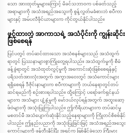
သော အားထုတ်မှုများကြောင့် မိခင်သဘာဝက ပစ်ခတ်သည့်
အရာများကို အသံအရည်အသွေးကို စွန့်လွှတ်မခံစားဘဲ စပီကာ
များနှင့် အမ်ပလီဖိုင်ယာများက ကိုင်တွယ်နိုင်ပါသည်။
ဖွင့်ထားတဲ့ အာကာသရဲ့ အသံပိုင်းကို ကျွန်းဆိုင်း
ဖြစ်စေရန်
ပြင်ပတွင် တပ်ဆင်ထားသော အသံစနစ်များသည် အသံထွက်
ရာတွင် ပြဿနာများစွာကြုံတွေ့ရပါသည်။ အသံထွက်မှုကို စီမံ
ခန့်ခွဲရာတွင် အသံထုတ်လွှင့်မှုကို အကောင်းဆုံးဖြစ်စေရန်နှင့်
ပရိသတ်အားလုံးအတွက် အကွာအဝေးတွင် အသံကောင်းများ
ရရှိစေရန် ဒီဇိုင်းနာများက စပီကာများကို ဘယ်နေရာတွင်တပ်
ဆင်ရမည်ကို စဉ်းစားရပါသည်။ ထို့ကြောင့် ပရော်ဖက်ရှင်နယ်
များက အသံများ ပျံ့နှံ့မှုကို မော်ဒယ်လုပ်ရန်အတွက် အထူးဆော့
ဖ်ဝဲများကို အသုံးပြုကြပါသည်။ ဤကိရိယာများက တပ်ဆင်မှု
မစတင်မီ အသံပျောက်ဆုံးနိုင်သည့်နေရာများကို ကြိုတင်စိစစ်နိုင်
ပါသည်။ ဤနည်းပညာကို အသုံးပြုခြင်းဖြင့် အသံအရည်အသွေး
ကောင်းများကို ဖန်တီးနိုင်ပြီး အရင်က ဖြစ်နိုင်ခဲသော ကြီးမား