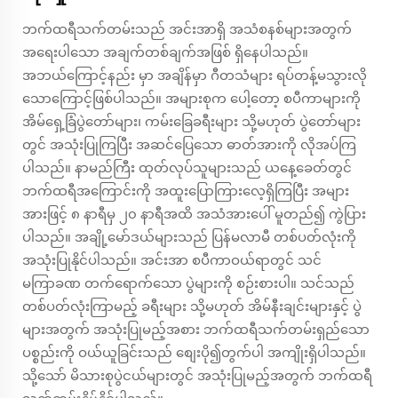
ဘက်ထရီသက်တမ်းသည် အင်းအာရှိ အသံစနစ်များအတွက်
အရေးပါသော အချက်တစ်ချက်အဖြစ် ရှိနေပါသည်။
အဘယ်ကြောင့်နည်း မှာ အချိန်မှာ ဂီတသံများ ရပ်တန့်မသွားလို
သောကြောင့်ဖြစ်ပါသည်။ အများစုက ပေါ့တော့ စပီကာများကို
အိမ်ရှေ့ခြံပွဲတော်များ၊ ကမ်းခြေခရီးများ သို့မဟုတ် ပွဲတော်များ
တွင် အသုံးပြုကြပြီး အဆင်ပြေသော ဓာတ်အားကို လိုအပ်ကြ
ပါသည်။ နာမည်ကြီး ထုတ်လုပ်သူများသည် ယနေ့ခေတ်တွင်
ဘက်ထရီအကြောင်းကို အထူးပြောကြားလေ့ရှိကြပြီး အများ
အားဖြင့် ၈ နာရီမှ ၂၀ နာရီအထိ အသံအားပေါ် မူတည်၍ ကွဲပြား
ပါသည်။ အချို့မော်ဒယ်များသည် ပြန်မလာမီ တစ်ပတ်လုံးကို
အသုံးပြုနိုင်ပါသည်။ အင်းအာ စပီကာဝယ်ရာတွင် သင်
မကြာခဏ တက်ရောက်သော ပွဲများကို စဉ်းစားပါ။ သင်သည်
တစ်ပတ်လုံးကြာမည့် ခရီးများ သို့မဟုတ် အိမ်နီးချင်းများနှင့် ပွဲ
များအတွက် အသုံးပြုမည့်အစား ဘက်ထရီသက်တမ်းရှည်သော
ပစ္စည်းကို ဝယ်ယူခြင်းသည် စျေးပို၍တွက်ပါ အကျိုးရှိပါသည်။
သို့သော် မိသားစုပွဲငယ်များတွင် အသုံးပြုမည့်အတွက် ဘက်ထရီ