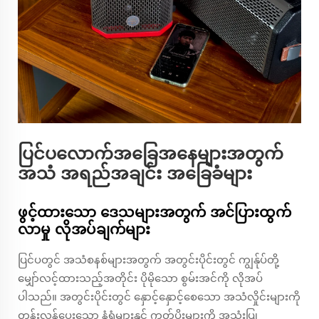
ပြင်ပလောက်အခြေအနေများအတွက်
အသံ အရည်အချင်း အခြေခံများ
ဖွင့်ထားသော ဒေသများအတွက် အင်ပြားထွက်
လာမှု လိုအပ်ချက်များ
ပြင်ပတွင် အသံစနစ်များအတွက် အတွင်းပိုင်းတွင် ကျွန်ုပ်တို့
မျှော်လင့်ထားသည့်အတိုင်း ပိုမိုသော စွမ်းအင်ကို လိုအပ်
ပါသည်။ အတွင်းပိုင်းတွင် နှောင့်နှောင့်စေသော အသံလှိုင်းများကို
တွန်းလှန်ပေးသော နံရံများနှင့် ကုတ်ပိုးများကို အသုံးပြု