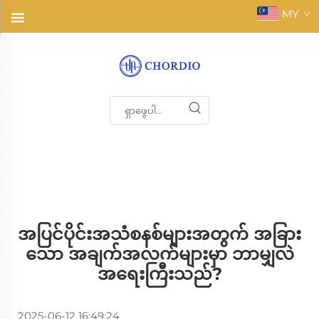
MY
အပြင်ပိုင်းအသံစနစ်များအတွက် အခြား
သော အချက်အလက်များမှာ ဘာမျှလဲ
အရေးကြီးသည်?
2025-06-12 16:49:24