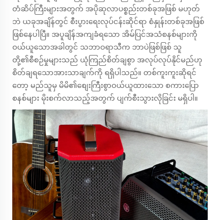
တံဆိပ်ကြီးများအတွက် အပိုဆုလာပစ္စည်းတစ်ခုအဖြစ် မဟုတ်
ဘဲ ယခုအချိန်တွင် စီးပွားရေးလုပ်ငန်းဆိုင်ရာ စံနှုန်းတစ်ခုအဖြစ်
ဖြစ်နေပါပြီ။ အပူချိန်အကျခံရသော အိမ်ပြင်အသံစနစ်များကို
ဝယ်ယူသောအခါတွင် သဘာဝရာသီက ဘာပဲဖြစ်ဖြစ် သူ
တို့၏စီစဉ်မှုများသည် ယုံကြည်စိတ်ချစွာ အလုပ်လုပ်နိုင်မည်ဟု
စိတ်ချရသောအားသာချက်ကို ရရှိပါသည်။ တစ်ကူးကူးဆိုရင်
တော့ မည်သူမှ မိမိ၏စျေးကြီးစွာဝယ်ယူထားသော စကားပြော
စနစ်များ မိုးစက်လာသည့်အတွက် ပျက်စီးသွားလိုခြင်း မရှိပါ။