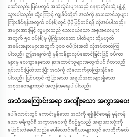
သော်လည်း ပြင်ပတွင် အသံလှိုင်းများသည် နေရာတိုင်းသို့ ပျံ့နှံ့
သွားပါသည်။ ထို့ကြောင့် ကျွန်ုပ်တို့၏ အသံကို နားထောင်သူများ
ကြားနိုင်ရန်အတွက် ဝပ်(စ်)တွင် ပိုမိုမြှင့်တင်ရန် လိုအပ်ပါသည်။
အများအားဖြင့် လူများသည် သေးငယ်သော အစုအဝေးများ
အတွက် ၅ဝ ဝပ်(စ်)မှ ပိုကြီးမားသော ပါတီများ သို့မဟုတ်
အခမ်းအနားများအတွက် ၃၀ဝ ဝပ်(စ်)အထိ လိုအပ်တတ်ကြ
ပါသည်။ ဤအချက်ကို မှန်ကန်စွာလုပ်ဆောင်ခြင်းဖြင့် စပီကာ
များမှ ဝေးကွာနေသော နားထောင်သူများအတွက်ပင် ဂီတသည်
ရှင်းလင်းပြတ်သားပြီး အသံကို လုံလောက်စွာကြားနိုင်စေ
ပါသည်။ ပြင်ပတွင် ကွဲပြားသော အရွယ်အစားများရှိသော
အစုအဝေးများတွင် အလွန်အရေးပါပါသည်။
အသံအကြောင်းအရာ အကျိုးသော အကွာအဝေး
ပေါ်လောင်းတွင် ကောင်းမွန်သော အသံကို ရရှိနိုင်စေရန် မှန်ကန်
သော ဖရီကွင်စီ အကွာအဝေးကို စီစဉ်မှုသည် အရာအားလုံးကို
ပြောင်းလဲစေပါသည်။ ပေါ်လောင်းဧရိယာများတွင် လေတိုက်ခတ်