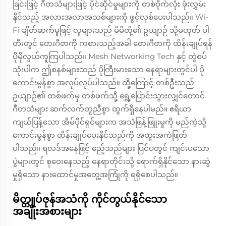
ခြင်းဖြင့် ဂီတသံများဖြင့် ပိုင်ဆိုင်မှုများကို တစ်ဝိုက်လုံး ဖုံးလွှမ်း
နိုင်သည့် အလားအလာအသစ်များကို ဖွင့်လှစ်ပေးပါသည်။ Wi-
Fi ချိတ်ဆက်မှုဖြင့် လူများသည် မိမိတို့၏ ဥယျာဉ် သို့မဟုတ် ပါ
တီးတွင် တေးဂီတကို ကစားသည့်အခါ တေးဂီတကို ထိန်းချုပ်ရန်
ပိုမိုလွယ်ကူကြပါသည်။ Mesh Networking Tech နှင့် တွဲစပ်
သုံးပါက ဤစနစ်များသည် ပိုကြီးမားသော နေရာများတွင်ပါ ပို
ကောင်းမွန်စွာ အလုပ်လုပ်ပါသည်။ ထို့ကြောင့် တစ်ဦးသည်
ဥယျာဉ်၏ တစ်ဖက်မှ တစ်ဖက်သို့ ရွှေ့ပြောင်းသွားလျှင်တောင်
ဂီတသံများ ဆက်လက်တူညီစွာ ထွက်ရှိနေပါမည်။ ဧရိယာ
ကျယ်ပြန့်သော အိမ်ပိုင်ရှင်များက အသံဖြန့်ဖြူးမှုကို မည်ကဲ့သို့
ကောင်းမွန်စွာ ထိန်းချုပ်ပေးနိုင်သည်ကို အထူးအကဲဖြတ်
ပါသည်။ ရလဒ်အနေဖြင့် ဧည့်သည်များ ပြင်ပတွင် ကျင်းပသော
ပွဲများတွင် စုဝေးနေသည့် နေရာတိုင်းသို့ ရောက်ရှိနိုင်သော နားဆွဲ
မှုရှိသော နားထောင်မှုအတွေ့အကြုံကို ရရှိစေပါသည်။
မိတ္တူပ်ဇုန်အသံကို ကိုင်တွယ်နိုင်သော
အချိုးအစားများ