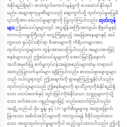
ခံနိုင်ရည်ရှိရင်း အသံထွက်ကောင်းမွန်မှုကို ပေးဆောင်နိုင်ရပါ
မည်။ အများစုကုမ္ပဏီများသည် စျေးကွက်သို့ ထုတ်လုပ်မှုမပြုမီ
၎င်းတို့အား စမ်းသပ်မှုများစွာကို ပြုလုပ်ကြပါသည်။
ထုတ်ကုန်
များ
ဤစမ်းသပ်မှုများတွင် အပူချိန်အကြီးအကျယ်၊ စိုစွတ်မှုနှင့်
တကယ့်ကမ္ဘာကြီးတွင် တွေ့ကြုံရမည့် အခြေအနေများနှင့် ဆင်
တူသော ရုပ်ပိုင်းဆိုင်ရာ ဖိအားများကို ကိရိယာများအား
ထုတ်လုပ်သူများက တွန်းအားပေးကြပါသည်။ အများအားဖြင့်
စနစ်များသည် ဤစမ်းသပ်မှုများကို အောင်မြင်ပြီးနောက်
အသိအမှတ်ပြု စက်မှုလုပ်ငန်းအဖွဲ့အစည်းများထံမှ တရားဝင်
အတည်ပြုလက်မှတ်များ ရရှိကြပါသည်။ စားဝယ်ရှာဖွေသူများ
သည် ဝယ်ယူရာတွင် ဤအချက်ကို ရှာဖွေကြည့်ရှုနိုင်ပါသည်။
ထုတ်လုပ်သူများသည် ဤစနစ်များကို ရာသီဥတုကိုခံနိုင်ရည်ရှိ
သော ပလပ်စတစ်နှင့် တွင်းခြင်းကိုခံနိုင်သော သတ္တုများကဲ့သို့
သော ခက်ခဲသော ပစ္စည်းများဖြင့် တည်ဆောက်ကြပါသည်။
အချို့သည်ပင် မိုး၊ မှုန့်၊ နှင့် UV ပျက်စီးမှုများမှ အထူးခြောက်
ခြားသော အစိတ်အပိုင်းများကို ကာကွယ်ရန် ဒီဇိုင်းထုတ်ထား
သော အထူးထုတ်လုပ်မှုများကိုပါ ထည့်သွင်းထားပါသည်။ ဤသို့