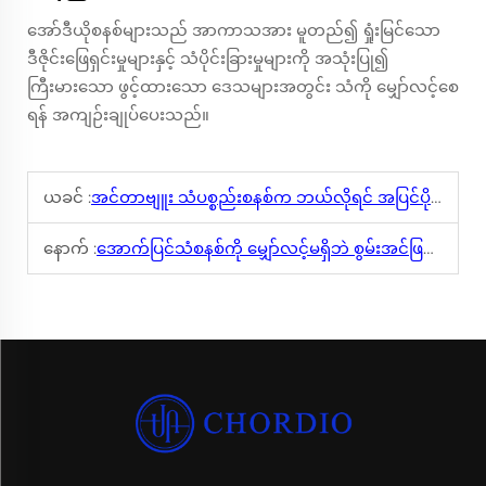
အော်ဒီယိုစနစ်များသည် အာကာသအား မူတည်၍ ရှုံးမြင်သော
ဒီဇိုင်းဖြေရှင်းမှုများနှင့် သံပိုင်းခြားမှုများကို အသုံးပြု၍
ကြီးမားသော ဖွင့်ထားသော ဒေသများအတွင်း သံကို မျှော်လင့်စေ
ရန် အကျဉ်းချုပ်ပေးသည်။
ယခင် :
အင်တာဗျူး သံပစ္စည်းစနစ်က ဘယ်လိုရင် အပြင်ပိုင်းတွင် အသုံးပြုရာတွင် အဆင်ပြေမည်?
နောက် :
အောက်ပြင်သံစနစ်ကို မျှော်လင့်မရှိဘဲ စွမ်းအင်ဖြည့်သုံးခြင်း?