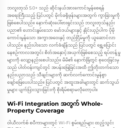
ဘလူးတုသ် 5.0+ သည် ဆိုင်းနယ်အားကောင်းမွန်စေရန်
အရေးကြီးသည့် ပြင်ပတွင် မိုက်ခရိုဖုန်းများအတွက် ကွာခြားမှုကို
ဖြစ်စေပါသည်။ နောက်ဆုံးပေါ်ဗားရှင်းသည် ဘလူးတုသ်နည်း
ပညာ၏ ဟောင်းနွမ်းသော မော်ဒယ်များနှင့် နှိုင်းယှဉ်ပါက ပိုမို
ကောင်းမွန်သော အကွာအဝေးနှင့် တည်ငြိမ်မှုကို ယူဆောင်လာ
ပါသည်။ နည်းပါးသော လက်ခံချိန်သည် ပြင်ပတွင် ရွှေ့ပြောင်း
နေစဉ်ကာလအတွင်း စိတ်အနှောင့်အယှက်ဖြစ်စေသည့် ရပ်တန့်မှု
များကို လျော့နည်းစေပါသည်။ မိမိ၏ နောက်ခြံတွင် စုဝေးခြင်းမှ
သည် ပါတ်ဝန်းကျင်တွင် အပန်းဖြေခြင်းအထိ ဤတိုးတက်သော
နည်းပညာသည် သီချင်းများကို ဆက်လက်ကောင်းမွန်စွာ
ဖျော်ဖြေပေးပါသည်။ ပြင်ပတွင် အထူးအခါများတွင် ဆက်သွယ်
မှုများ ပျက်ပြားသွားခြင်းကို စိုးရိမ်စရာမလိုတော့ပါ။
Wi-Fi Integration အတွက် Whole-
Property Coverage
ဝါယီလက်စ် စပီကာများတွင် Wi-Fi စွမ်းရည်များ ထည့်သွင်း