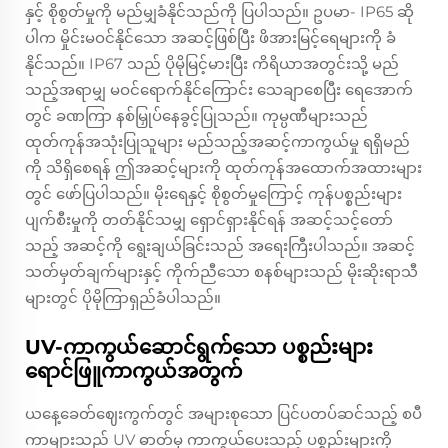
နှင့် စိုစွတ်မှုကို မည်မျှခံနိုင်သည်ကို ပြပါသည်။ ဥပမာ- IP65 ဆို
ပါက မှိုင်းမဝင်နိုင်သော အဆင့်ဖြစ်ပြီး ဖိအားမြင့်ရေများကို ခံ
နိုင်သည်။ IP67 သည် ပိုမိုမြင့်မားပြီး ကိရိယာအတွင်းသို့ မည်
သည့်အရာမျှ မဝင်ရောက်နိုင်ကြောင်း သေချာစေပြီး ရေအောက်
တွင် ခဏကြာ နစ်မြှုပ်နေခွင့်ပြုသည်။ ကုမ္ပဏီများသည်
ထုတ်ကုန်အသုံးပြုသူများ မည်သည့်အဆင့်ကာကွယ်မှု ရရှိမည်
ကို သိရှိစေရန် ဤအဆင့်များကို ထုတ်ကုန်အထောက်အထားများ
တွင် ဖော်ပြပါသည်။ မိုးရေနှင့် စိုစွတ်မှုကြောင့် ကုန်ပစ္စည်းများ
ပျက်စီးမှုကို တတ်နိုင်သမျှ ရှောင်ရှားနိုင်ရန် အဆင့်သင့်တော်
သည့် အဆင့်ကို ရွေးချယ်ခြင်းသည် အရေးကြီးပါသည်။ အဆင့်
သတ်မှတ်ချက်များနှင့် ကိုက်ညီသော စနစ်များသည် မိုးဆိုးရာသီ
များတွင် ပိုမိုကြာရှည်ခံပါသည်။
UV-ကာကွယ်ဆောင်ရွက်သော ပစ္စည်းများ
ရောင်ဖြူကာကွယ်အတွက်
ယနေ့ခေတ်ဈေးကွက်တွင် အများစုသော ပြင်ပတပ်ဆင်သည့် စပီ
ကာများသည် UV ဓာတ်မှ ကာကွယ်ပေးသည့် ပစ္စည်းများကို