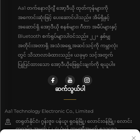
Aa1 တက်နောလိုဂျီ အော့ဒီယို ထုတ်ကုန်များကို
အကောင်းဆုံးဖြင့် ပေးဆောင်ပါသည်။ အိမ်ရှိနှင့်
အဆောင်ရှိ အော့ဒီယို စနစ်များ၊ ဂီတာ အမီပ်များနှင့်
Bluetooth စက်ရုပ်များပါဝင်သည်။ ၂၂+ နှစ်မျှ
အတိုင်းအတာရှိ အသံအရှေ့အဆင်သင့်ကို ကမ္ဘာလုံး
တွင် သိသာလာခံထားသည်။ ယခုမှာ သင့်အတွက်
ပြုပြင်ထားသော အော့ဒီယိုဖြေရှင်းချက်ကို ရယူပါ။
ဆက်သွယ်ပါ
Aa1 Technology Electronic Co., Limited
တရုတ်နိုင်ငံ၊ ဂွန်းဇူး၊ ပန်ယူ၊ ရှဝန်မြို့၊ လောင်းဝန်မြို့၊ လောင်း
ကူလမ်း၊ အမှတ် (၂၂)၊ ပုံမှန် ကုမ္ပဏီအမှတ် ၅၁၁၄၈၃
+86-19588875523