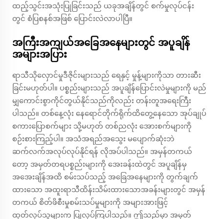
ထည့်သွင်းအသုံးပြုခြင်းသည် ယခုအချိန်တွင် စက်မှုလုပ်ငန်း
တွင် စံပြစနစ်အဖြစ် ပြောင်းလဲလာပါပြီ။
အကြီးအကျယ်အခြေအနေများတွင် အပူချိန်
အများအပြား
ရာသီသိုလှောင်မှုဒီဇိုင်းများသည် ရေနှင့် မှုန့်များကိုသာ တားဆီး
ခြင်းမဟုတ်ပါ။ ပစ္စည်းများသည် အပူချိန်ပြောင်းလဲမှုများကို မည်
မျှကောင်းစွာကိုင်တွယ်နိုင်သည်ကိုလည်း တန်းတူအရေးကြီး
ပါသည်။ တစ်နေ့လုံး နေရောင်တိုက်ရိုက်ထိတွေ့နေသော အုပ်ချုပ်
စကားပြောစက်များ သို့မဟုတ် တစ်ညလုံး အေားစက်များကို
စဉ်းစားကြည့်ပါ။ အသံအရည်အသွေး မပျောက်ဆုံးဘဲ
ဆက်လက်အလုပ်လုပ်နိုင်ရန် လိုအပ်ပါသည်။ အမှန်တကယ်
တော့ အမှတ်တရပစ္စည်းများကို အေးခန်းထဲတွင် အပူချိန်မှ
အအေးချိန်အထိ စမ်းသပ်သည့် အခြေအနေများကို တွက်ချက်
ထားသော အထူးရာသီထိန်းသိမ်းထားသောအခန်းများတွင် အမှန်
တကယ် စိတ်ဖိစီးမှုစမ်းသပ်မှုများကို အများအားဖြင့်
ထုတ်လုပ်သူများက ပြုလုပ်ကြပါသည်။ ဤသည်မှာ အမှတ်