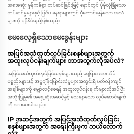
အစအဆုံး မှန်ကန်စွာ တပ်ဆင်ခြင်းဖြင့် နောင်တွင် ပိုမိုလုံခြုံသော
တပ်ဆင်မှုများနှင့် ပြင်ပ နေရာများတွင် ပိုကောင်းမွန်သော အသံ
များကို ရရှိနိုင်မည်ဖြစ်သည်။
မေးလေ့ရှိသောမေးခွန်းများ
အပြင်အသံထုတ်လုပ်ခြင်းစနစ်များအတွက်
အထူးလုပ်ငန်းချက်များ ဘာအတွက်လိုအပ်လဲ?
အပြင်အသံထုတ်လုပ်ခြင်းစနစ်များသည် ရေပြား၊ အားကိုင်
ပစ္စည်းများနှင့် အပူချိန်ပြောင်းလဲမှုများအတွင်းရှိ ပတ်ဝန်းကျင်
အချိန်များကို မျှော်လင့်စေရန် အထူးလုပ်ငန်းချက်များလိုအပ်ပြီး
အသုံးပြုမှု၏ အရှေ့ဆုံးအဆင့်နှင့် သေချာသော လုပ်ဆောင်ချက်
ကို အားပေးပါသည်။
IP အဆင့်အတွက် အပြင်အသံထုတ်လုပ်ခြင်း
စနစ်များအတွက် အရေးကြီးမှုက ဘယ်လောက်
လဲ?