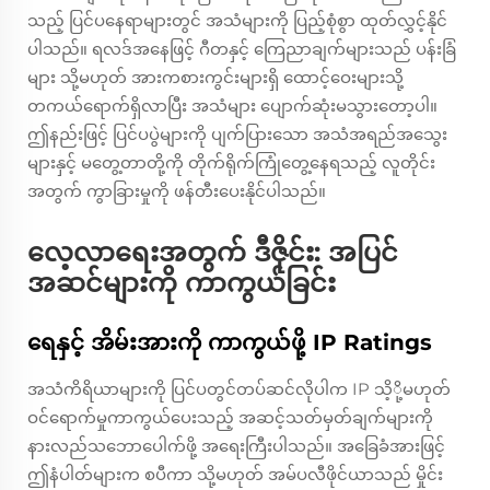
သည့် ပြင်ပနေရာများတွင် အသံများကို ပြည့်စုံစွာ ထုတ်လွှင့်နိုင်
ပါသည်။ ရလဒ်အနေဖြင့် ဂီတနှင့် ကြေညာချက်များသည် ပန်းခြံ
များ သို့မဟုတ် အားကစားကွင်းများရှိ ထောင့်ဝေးများသို့
တကယ်ရောက်ရှိလာပြီး အသံများ ပျောက်ဆုံးမသွားတော့ပါ။
ဤနည်းဖြင့် ပြင်ပပွဲများကို ပျက်ပြားသော အသံအရည်အသွေး
များနှင့် မတွေ့တာတို့ကို တိုက်ရိုက်ကြုံတွေ့နေရသည့် လူတိုင်း
အတွက် ကွာခြားမှုကို ဖန်တီးပေးနိုင်ပါသည်။
လေ့လာရေးအတွက် ဒီဇိုင်း: အပြင်
အဆင်များကို ကာကွယ်ခြင်း
ရေနှင့် အိမ်းအားကို ကာကွယ်ဖို့ IP Ratings
အသံကိရိယာများကို ပြင်ပတွင်တပ်ဆင်လိုပါက IP သိ့ို့မဟုတ်
ဝင်ရောက်မှုကာကွယ်ပေးသည့် အဆင့်သတ်မှတ်ချက်များကို
နားလည်သဘောပေါက်ဖို့ အရေးကြီးပါသည်။ အခြေခံအားဖြင့်
ဤနံပါတ်များက စပီကာ သို့မဟုတ် အမ်ပလီဖိုင်ယာသည် မှိုင်း