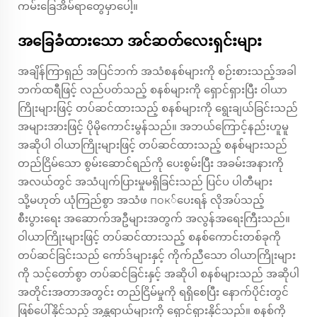
ကမ်းခြေအိမ်ရာတွေမှာပေါ့။
အခြေခံထားသော အင်ဆတ်လေးရှင်းများ
အချိန်ကြာရှည် အပြင်ဘက် အသံစနစ်များကို စဉ်းစားသည့်အခါ
ဘက်ထရီဖြင့် လည်ပတ်သည့် စနစ်များကို ရှောင်ရှားပြီး ဝါယာ
ကြိုးများဖြင့် တပ်ဆင်ထားသည့် စနစ်များကို ရွေးချယ်ခြင်းသည်
အများအားဖြင့် ပိုမိုကောင်းမွန်သည်။ အဘယ်ကြောင့်နည်းဟူမူ
အဆိုပါ ဝါယာကြိုးများဖြင့် တပ်ဆင်ထားသည့် စနစ်များသည်
တည်ငြိမ်သော စွမ်းဆောင်ရည်ကို ပေးစွမ်းပြီး အခမ်းအနားကို
အလယ်တွင် အသံပျက်ပြားမှုမရှိခြင်းသည် ပြင်ပ ပါတီများ
သို့မဟုတ် ယုံကြည်စွာ အသံဖ пок်ပေးရန် လိုအပ်သည့်
စီးပွားရေး အဆောက်အဦများအတွက် အလွန်အရေးကြီးသည်။
ဝါယာကြိုးများဖြင့် တပ်ဆင်ထားသည့် စနစ်ကောင်းတစ်ခုကို
တပ်ဆင်ခြင်းသည် ကော်ဒ်များနှင့် ကိုက်ညီသော ဝါယာကြိုးများ
ကို သင့်တော်စွာ တပ်ဆင်ခြင်းနှင့် အဆိုပါ စနစ်များသည် အဆိုပါ
အတိုင်းအတာအတွင်း တည်ငြိမ်မှုကို ရရှိစေပြီး နောက်ပိုင်းတွင်
ဖြစ်ပေါ်နိုင်သည့် အန္တရာယ်များကို ရှောင်ရှားနိုင်သည်။ စနစ်ကို