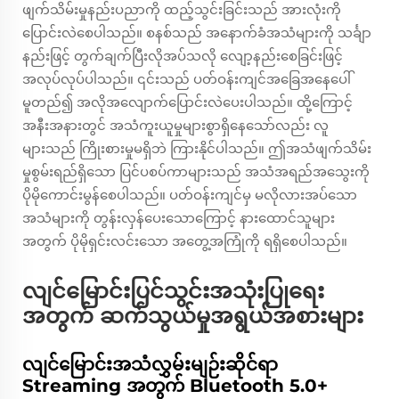
ဖျက်သိမ်းမှုနည်းပညာကို ထည့်သွင်းခြင်းသည် အားလုံးကို
ပြောင်းလဲစေပါသည်။ စနစ်သည် အနောက်ခံအသံများကို သင်္ချာ
နည်းဖြင့် တွက်ချက်ပြီးလိုအပ်သလို လျော့နည်းစေခြင်းဖြင့်
အလုပ်လုပ်ပါသည်။ ၎င်းသည် ပတ်ဝန်းကျင်အခြေအနေပေါ်
မူတည်၍ အလိုအလျောက်ပြောင်းလဲပေးပါသည်။ ထို့ကြောင့်
အနီးအနားတွင် အသံကူးယူမှုများစွာရှိနေသော်လည်း လူ
များသည် ကြိုးစားမှုမရှိဘဲ ကြားနိုင်ပါသည်။ ဤအသံဖျက်သိမ်း
မှုစွမ်းရည်ရှိသော ပြင်ပစပ်ကာများသည် အသံအရည်အသွေးကို
ပိုမိုကောင်းမွန်စေပါသည်။ ပတ်ဝန်းကျင်မှ မလိုလားအပ်သော
အသံများကို တွန်းလှန်ပေးသောကြောင့် နားထောင်သူများ
အတွက် ပိုမိုရှင်းလင်းသော အတွေ့အကြုံကို ရရှိစေပါသည်။
လျင်မြောင်းပြင်သွင်းအသုံးပြုရေး
အတွက် ဆက်သွယ်မှုအရွယ်အစားများ
လျင်မြောင်းအသံလွှမ်းမျဉ်းဆိုင်ရာ
Streaming အတွက် Bluetooth 5.0+