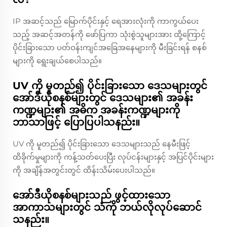
IP အဆင့်သည် မြောက်ပိုင်းနှင့် ရေအားလုံးကို ကာကွယ်ပေး
သည့် အဆင့်အတန်ကို ဖော်ပြကာ သုံးစွဲသူများအား ထို့ကြောင့်
ပိုင်းခြားသော ပတ်ဝန်းကျင်အခြေအနေများကို မီးခြင်းရန် စနစ်
များကို ရွေးချယ်စေပါသည်။
UV ကို မူတည်၍ ပိုင်းခြားသော ဒေသများတွင်
အော်ဒီယိုစနစ်များတွင် ဒေသများ၏ အခန်း
ကဏ္ဍများ၏ အဓိက အခန်းကဏ္ဍများကို
ဘာသာဖြင့် ပြောပြပါသနည်း။
UV ကို မူတည်၍ ပိုင်းခြားသော ဒေသများသည် နေမီးဖြင့်
ထိခိုက်မှုများကို ကန့်သတ်ပေးပြီး လုပ်ငန်းများနှင့် အပြင်ပိုင်းများ
ကို အချိန်အတွင်းတွင် ထိန်းသိမ်းပေးပါသည်။
အော်ဒီယိုစနစ်များသည် ဖွင့်ထားသော
အာကာသများတွင် သံကို ဘယ်လိုလုပ်ဆောင်
သနည်း။