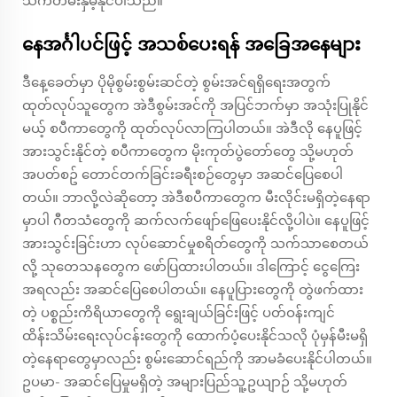
သက်တမ်းနှိမ့်နိုင်ပါသည်။
နေအင်္ဂါပင်ဖြင့် အသစ်ပေးရန် အခြေအနေများ
ဒီနေ့ခေတ်မှာ ပိုမိုစွမ်းစွမ်းဆင်တဲ့ စွမ်းအင်ရရှိရေးအတွက်
ထုတ်လုပ်သူတွေက အဲဒီစွမ်းအင်ကို အပြင်ဘက်မှာ အသုံးပြုနိုင်
မယ့် စပီကာတွေကို ထုတ်လုပ်လာကြပါတယ်။ အဲဒီလို နေပူဖြင့်
အားသွင်းနိုင်တဲ့ စပီကာတွေက မိုးကုတ်ပွဲတော်တွေ သို့မဟုတ်
အပတ်စဥ် တောင်တက်ခြင်းခရီးစဉ်တွေမှာ အဆင်ပြေစေပါ
တယ်။ ဘာလို့လဲဆိုတော့ အဲဒီစပီကာတွေက မီးလိုင်းမရှိတဲ့နေရာ
မှာပါ ဂီတသံတွေကို ဆက်လက်ဖျော်ဖြေပေးနိုင်လို့ပါပဲ။ နေပူဖြင့်
အားသွင်းခြင်းဟာ လုပ်ဆောင်မှုစရိတ်တွေကို သက်သာစေတယ်
လို့ သုတေသနတွေက ဖော်ပြထားပါတယ်။ ဒါကြောင့် ငွေကြေး
အရလည်း အဆင်ပြေစေပါတယ်။ နေပူပြားတွေကို တွဲဖက်ထား
တဲ့ ပစ္စည်းကိရိယာတွေကို ရွေးချယ်ခြင်းဖြင့် ပတ်ဝန်းကျင်
ထိန်းသိမ်းရေးလုပ်ငန်းတွေကို ထောက်ပံ့ပေးနိုင်သလို ပုံမှန်မီးမရှိ
တဲ့နေရာတွေမှာလည်း စွမ်းဆောင်ရည်ကို အာမခံပေးနိုင်ပါတယ်။
ဥပမာ- အဆင်ပြေမှုမရှိတဲ့ အများပြည်သူ့ဥယျာဉ် သို့မဟုတ်