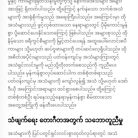
မှုနှင့် ကားများဖြတ်သန်းမှုတို့ကဲ့သို့ နောက်ခံအသံများ အများ
အားဖြင့် ရှိတတ်ပါသည်။ ထို့ကြောင့် နက်နဲသော ဘက်စ်အသံ
များကို အာရုံစိုက်မှုသည် အရေးကြီးပါသည်။ အကြောင်းမှာ ထို
အသံများသည် ဖွင့်လှစ်ထားသော နေရာများတွင် ပိုမိုကောင်းမွန်
စွာ ပို့ဆောင်ပေးနိုင်သောကြောင့် ဖြစ်ပါသည်။ အများစုသည် ထို
နိမ့်သော ဖရီကွင်စီများကို မြှင့်တင်ပေးရန် အထူးပေါ်လောင်းစပီ
ကာများ သို့မဟုတ် ဆပ်ဝူဖာများကို တပ်ဆင်လေ့ရှိပါသည်။ ထို
အစိတ်အပိုင်းများသည် ပတ်ဝန်းကျင်မှ အသံများကြားတွင်
အသံရှင်းလင်းမှုကို မည်သို့တိုးတက်စေသည်ကို ကူညီပေး
ပါသည်။ မှန်ကန်စွာလုပ်ဆောင်ပါက တစ်စုံတစ်ရာသည်
ပတ်ဝန်းကျင်မှ အသံများကို ကျော်လွန်၍ အသံ သို့မဟုတ် အော်
ဒီယို အကြောင်းအရာများ ထင်ရှားစေပါသည်။ ထို့ကြောင့်
တစ်စုံတစ်ဦး ရပ်နေသည့်နေရာမှန်ကန်စွာ စိမ်ထားသော
အတွေ့အကြုံကို ဖန်တီးပေးပါသည်။
သံဖျက်ရေး တေးဂီတအတွက် သဘောတူညီမှု
အသံများကို ပြင်ပတွင်ရှင်းလင်းစွာထုတ်လုပ်ရာတွင် အသံ