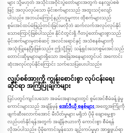
များ သို့မဟုတ် အသိုင်းအဝိုင်းပွဲတော်များအတွက် နေလျှပ်စစ်
ဖြင့် အလုပ်လုပ်သော မိုင်းစက်များသည် အထူးသင့်လျော်
ပါသည်။ အဘယ်ကြောင့်နည်းဟူမူကား ထိုစက်များသည်
စွမ်းအင်ထပ်မံဖြည့်တင်းခြင်းမလိုဘဲ ဆက်လက်အလုပ်လုပ်နိုင်
သောကြောင့်ဖြစ်ပါသည်။ နိုင်ငံတွင်းရှိ ဂီတပွဲတော်များစွာသည်
မိုင်းစက်များမှတစ်ဆင့် အလင်းရောင်နှင့် အသံစနစ်များကို
အသုံးပြုနေပြီးဖြစ်သည်။ ဤသို့ဖြင့် သန့်ရှင်းသောစွမ်းအင်သည်
တောင်းဆိုမှုများများရှိသော အခြေအနေများတွင်ပင် အကောင်း
ဆုံးအလုပ်လုပ်နိုင်ကြောင်း သက်သေပြပေးပါသည်။
လျှပ်စစ်အားကို ကျွန်းစောင်းစွာ လုပ်ငန်းရေး
ဆိုင်ရာ အကြံပြုချက်များ
ပြင်ပတွင်ကျင်းပသော အခမ်းအနားများတွင် စွမ်းအင်စီမံခန့်ခွဲမှု
ကောင်းများသည် အချိန်မှန်
အော်ဒီယို စနစ်များ
အတွေ့အကြုံကို
ဖျက်ဆီးလောက်အောင် မီးပိတ်မှုများ မရှိဘဲ ပိုမို ချောမွေ့စွာ
လည်ပတ်နိုင်ရန်အတွက် အချိန်ဇယားကို ကောင်းစွာ စီမံရန်
လိုအပ်ပါသည်။ ပိုမိုကောင်းမွန်သော ချဉ်းကပ်မှုမှာ အာရှုဖွယ်ရာ