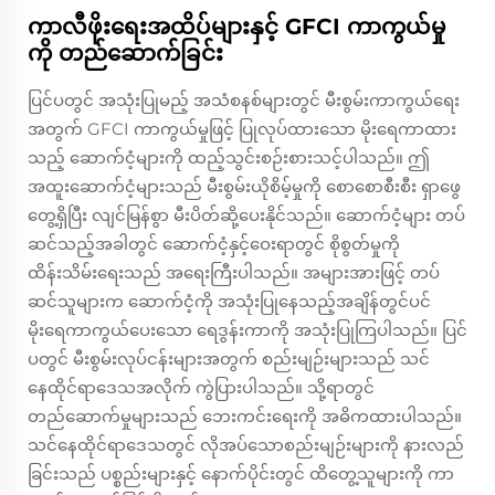
ကာလီဖိုးရေးအထိပ်များနှင့် GFCI ကာကွယ်မှု
ကို တည်ဆောက်ခြင်း
ပြင်ပတွင် အသုံးပြုမည့် အသံစနစ်များတွင် မီးစွမ်းကာကွယ်ရေး
အတွက် GFCI ကာကွယ်မှုဖြင့် ပြုလုပ်ထားသော မိုးရေကာထား
သည့် ဆောက်ငံ့များကို ထည့်သွင်းစဉ်းစားသင့်ပါသည်။ ဤ
အထူးဆောက်ငံ့များသည် မီးစွမ်းယိုစိမ့်မှုကို စောစောစီးစီး ရှာဖွေ
တွေ့ရှိပြီး လျင်မြန်စွာ မီးပိတ်ဆို့ပေးနိုင်သည်။ ဆောက်ငံ့များ တပ်
ဆင်သည့်အခါတွင် ဆောက်ငံ့နှင့်ဝေးရာတွင် စိုစွတ်မှုကို
ထိန်းသိမ်းရေးသည် အရေးကြီးပါသည်။ အများအားဖြင့် တပ်
ဆင်သူများက ဆောက်ငံ့ကို အသုံးပြုနေသည့်အချိန်တွင်ပင်
မိုးရေကာကွယ်ပေးသော ရေဒွန်းကာကို အသုံးပြုကြပါသည်။ ပြင်
ပတွင် မီးစွမ်းလုပ်ငန်းများအတွက် စည်းမျဉ်းများသည် သင်
နေထိုင်ရာဒေသအလိုက် ကွဲပြားပါသည်။ သို့ရာတွင်
တည်ဆောက်မှုများသည် ဘေးကင်းရေးကို အဓိကထားပါသည်။
သင်နေထိုင်ရာဒေသတွင် လိုအပ်သောစည်းမျဉ်းများကို နားလည်
ခြင်းသည် ပစ္စည်းများနှင့် နောက်ပိုင်းတွင် ထိတွေ့သူများကို ကာ