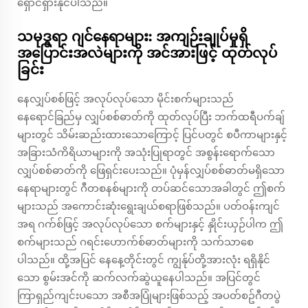
ရှောင်ရှားနိုင်ပါသည်။
သမုဒ္ဒရာ ဂျင်နေရာများ: အကျဉ်းချုပ်မှုရှိ
အပြောင်းအလဲများကို အင်အားဖြင့် ထုတ်လုပ်
ခြင်း
နေလျှပ်စစ်ဖြင့် အလုပ်လုပ်သော မိုင်းစက်များသည်
နေရောင်ခြည်မှ လျှပ်စစ်ဓာတ်ကို ထုတ်လုပ်ပြီး ဘက်ထရီပက်ချ်
များတွင် သိမ်းဆည်းထားသောကြောင့် ပြင်ပတွင် စပီကာများနှင့်
အခြားသံကိရိယာများကို အသုံးပြုရာတွင် အစွန်းရောက်သော
လျှပ်စစ်ဓာတ်ကို ဖြေရှင်းပေးသည်။ ပုံမှန်လျှပ်စစ်ဓာတ်မရှိသော
နေရာများတွင် ဂီတစနစ်များကို တပ်ဆင်သောအခါတွင် ဤစက်
များသည် အကောင်းဆုံးရွေးချယ်စရာဖြစ်သည်။ ပတ်ဝန်းကျင်
အရ ဂက်စ်ဖြင့် အလုပ်လုပ်သော စက်များနှင့် နှိုင်းယှဉ်ပါက ဤ
စက်များသည် ဂရင်းဟောက်စ်ဓာတ်များကို သက်သာစေ
ပါသည်။ ထို့အပြင် နေနေ့တိုင်းတွင် ကျွန်ုပ်တို့အားလုံး ရရှိနိုင်
သော စွမ်းအင်ကို ဆက်လက်ဆွဲယူနေပါသည်။ အပြင်တွင်
ကြာရှည်ကျင်းပသော အစီအပြုံများဖြစ်သည့် အပတ်စဥ်ဂီတပွဲ