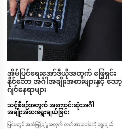
အိမ်ပြင်ရေးအော်ဒီယိုအတွက် ဖြေရှင်း
နိုင်သော အင်္ဂါအချိုးအစားများနှင့် သော့
ဂျင်နေရာများ
သင့်စီစဉ်အတွက် အကောင်းဆုံးအင်္ဂါ
အချိုးအစားရွေးချယ်ခြင်း
ပြင်ပတွင် အသံဖြန့်ချိမှုအတွက် ဓာတ်အားစခန်းကို ရွေးချယ်