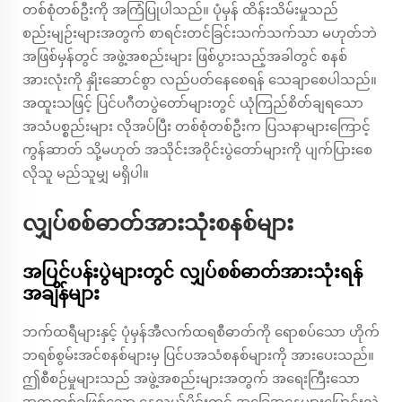
တစ်စုံတစ်ဦးကို အကြံပြုပါသည်။ ပုံမှန် ထိန်းသိမ်းမှုသည်
စည်းမျဉ်းများအတွက် စာရင်းတင်ခြင်းသက်သက်သာ မဟုတ်ဘဲ
အဖြစ်မှန်တွင် အဖွဲ့အစည်းများ ဖြစ်ပွားသည့်အခါတွင် စနစ်
အားလုံးကို နှိုးဆောင်စွာ လည်ပတ်နေစေရန် သေချာစေပါသည်။
အထူးသဖြင့် ပြင်ပဂီတပွဲတော်များတွင် ယုံကြည်စိတ်ချရသော
အသံပစ္စည်းများ လိုအပ်ပြီး တစ်စုံတစ်ဦးက ပြသနာများကြောင့်
ကွန်ဆာတ် သို့မဟုတ် အသိုင်းအဝိုင်းပွဲတော်များကို ပျက်ပြားစေ
လိုသူ မည်သူမျှ မရှိပါ။
လျှပ်စစ်ဓာတ်အားသုံးစနစ်များ
အပြင်ပန်းပွဲများတွင် လျှပ်စစ်ဓာတ်အားသုံးရန်
အချိန်များ
ဘက်ထရီများနှင့် ပုံမှန်အီလက်ထရစီဓာတ်ကို ရောစပ်သော ဟိုက်
ဘရစ်စွမ်းအင်စနစ်များမှ ပြင်ပအသံစနစ်များကို အားပေးသည်။
ဤစီစဉ်မှုများသည် အဖွဲ့အစည်းများအတွက် အရေးကြီးသော
အရာတစ်ခုဖြစ်သော နေ့လယ်ပိုင်းတွင် အခြေအနေများပြောင်းလဲ