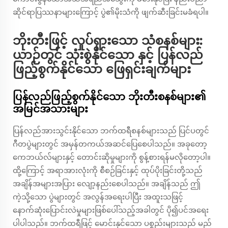
ဆိုင်ရာပြဿနာများကြောင့် ပွဲ၏မိုးသံကို ဖျက်ဆီးခြင်းမခံရပါ။
ဘိုးတီးဖြင့် လှုပ်ရှားသော သံစနစ်များ:
ယာဉ်တွင် သုံးစွဲနိုင်သော နှင့် ပြန်လည်
ဖြည့်စွက်နိုင်သော ဖြေရှင်းချက်များ
ပြန်လည်ဖြည့်စွက်နိုင်သော ဘိုးတီးစနစ်များ၏
အမြင်အသားများ
ပြန်လည်အားသွင်းနိုင်သော ဘက်ထရီစနစ်များသည် ပြင်ပတွင်
ဂီတပွဲများတွင် အမှန်တကယ်အဆင်ပြေစေပါသည်။ အခုတော့
ကေဘယ်လ်များနှင့် တောင်းဆိုမှုများကို စွန့်စားရန်မလိုတော့ပါ။
ထို့ကြောင့် အရာအားလုံးကို စီစဉ်ခြင်းနှင့် ထုပ်ပိုးခြင်းတို့သည်
အချိန်အများအပြား လျော့နည်းစေပါသည်။ အချိန်သည် ဤ
ကဲ့သို့သော ပွဲများတွင် အလွန်အရေးပါပြီး အထူးသဖြင့်
နောက်ဆုံးပြောင်းလဲမှုများဖြစ်ပေါ်သည့်အခါတွင် ပို၍ပင်အရေး
ပါပါသည်။ ဘက်ထရီဖြင့် မောင်းနှင်သော ပစ္စည်းများသည် မည်