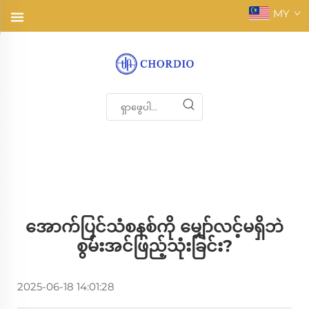
MY
အောက်ပြင်သံစနစ်ကို မျှော်လင့်မရှိဘဲ
စွမ်းအင်ဖြည့်သုံးခြင်း?
2025-06-18 14:01:28