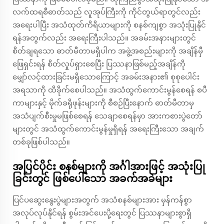
လက်ထရစီဓာတ်သည် လူအုပ်ကြီးကို ကိုင်တွယ်ရာတွင်လည်း
အရေးပါပြီး အသံထုတ်ကိရိယာများကို စနစ်ကျစွာ အသုံးပြုနိုင်
ရန်အတွက်လည်း အရေးကြီးပါသည်။ အခမ်းအနားများတွင်
စိတ်ချရသော ဓာတ်မီတာမရှိပါက အဖွဲ့အစည်းများကို အချိန်မှီ
ဖြေရှင်းရန် စိတ်လှုပ်ရှားစေပြီး ပြဿနာဖြစ်မည့်အချိန်ကို
မျှော်လင့်ထားခြင်းမရှိသောကြောင့် အခမ်းအနား၏ စုစုပေါင်း
အရသာကို ထိခိုက်စေပါသည်။ အသံထွက်ကောင်းမွန်စေရန် စပီ
ကာများနှင့် မိုက်ခရိုဖုန်းများကို စီစဉ်ပြီးနောက် ဓာတ်မီတာမှ
အသံပျက်စီးမှုမဖြစ်စေရန် သေချာစေရန်မှာ အားကစားပွဲတော်
များတွင် အသံထွက်ကောင်းမွန်မှုရှိရန် အရေးကြီးသော အချက်
တစ်ခုဖြစ်ပါသည်။
အပြင်ပိုင်း စနစ်များကို အင်္ဂါအားဖြင့် အသုံးပြု
ခြင်းတွင် ဖြစ်ပေါ်သော အခက်အခဲများ
ပြင်ပဆွေးနွေးပွဲများအတွက် အသံစနစ်များအား မှန်ကန်စွာ
အလုပ်လုပ်နိုင်ရန် စွမ်းအင်ပေးပို့ရေးတွင် ပြဿနာများစွာရှိ