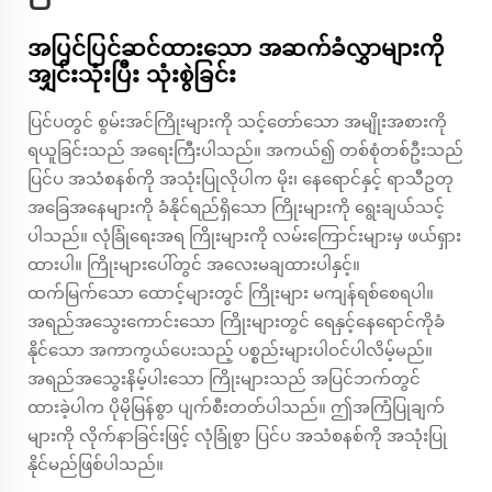
အပြင်ပြင်ဆင်ထားသော အဆက်ခံလွှာများကို
အျှင်းသုံးပြီး သုံးစွဲခြင်း
ပြင်ပတွင် စွမ်းအင်ကြိုးများကို သင့်တော်သော အမျိုးအစားကို
ရယူခြင်းသည် အရေးကြီးပါသည်။ အကယ်၍ တစ်စုံတစ်ဦးသည်
ပြင်ပ အသံစနစ်ကို အသုံးပြုလိုပါက မိုး၊ နေရောင်နှင့် ရာသီဥတု
အခြေအနေများကို ခံနိုင်ရည်ရှိသော ကြိုးများကို ရွေးချယ်သင့်
ပါသည်။ လုံခြုံရေးအရ ကြိုးများကို လမ်းကြောင်းများမှ ဖယ်ရှား
ထားပါ။ ကြိုးများပေါ်တွင် အလေးမချထားပါနှင့်။
ထက်မြက်သော ထောင့်များတွင် ကြိုးများ မကျန်ရစ်စေရပါ။
အရည်အသွေးကောင်းသော ကြိုးများတွင် ရေနှင့်နေရောင်ကိုခံ
နိုင်သော အကာကွယ်ပေးသည့် ပစ္စည်းများပါဝင်ပါလိမ့်မည်။
အရည်အသွေးနိမ့်ပါးသော ကြိုးများသည် အပြင်ဘက်တွင်
ထားခဲ့ပါက ပိုမိုမြန်စွာ ပျက်စီးတတ်ပါသည်။ ဤအကြံပြုချက်
များကို လိုက်နာခြင်းဖြင့် လုံခြုံစွာ ပြင်ပ အသံစနစ်ကို အသုံးပြု
နိုင်မည်ဖြစ်ပါသည်။