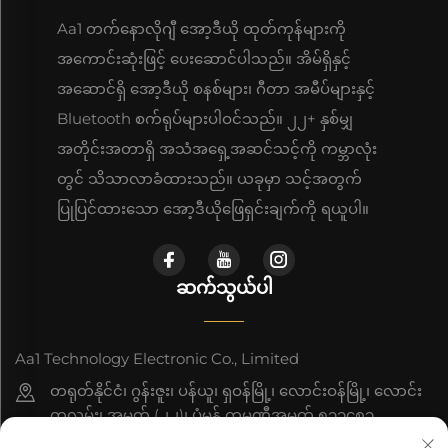
Aa1 တက်နောလိုဂျီ အော့ဒီယို ထုတ်ကုန်များကို
အကောင်းဆုံးဖြင့် ပေးဆောင်ပါသည်။ အိမ်ရှိနှင့်
အဆောင်ရှိ အော့ဒီယို စနစ်များ၊ ဂီတာ အမီပ်များနှင့်
Bluetooth စက်ရုပ်များပါဝင်သည်။ ၂၂+ နှစ်မျှ
အတိုင်းအတာရှိ အသံအရှေ့အဆင်သင့်ကို ကမ္ဘာလုံး
တွင် သိသာလာခံထားသည်။ ယခုမှာ သင့်အတွက်
ပြုပြင်ထားသော အော့ဒီယိုဖြေရှင်းချက်ကို ရယူပါ။
ဆက်သွယ်ပါ
Aa1 Technology Electronic Co., Limited
တရုတ်နိုင်ငံ၊ ဂွန်းဇူး၊ ပန်ယူ၊ ရှဝန်မြို့၊ လောင်းဝန်မြို့၊ လောင်း
ကူလမ်း၊ အမှတ် (၂၂)၊ ပုံမှန် ကုမ္ပဏီအမှတ် ၅၁၁၄၈၃