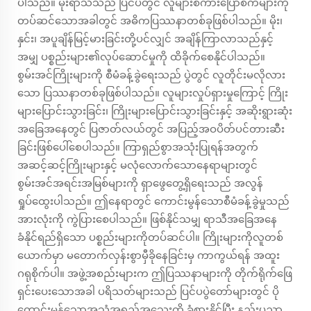
ပါသည်။ မိုးရာသီသည် ပြင်ပတွင် လူများစကားပြောစက်များကို
တပ်ဆင်သောအခါတွင် အဓိကပြဿနာတစ်ခုဖြစ်ပါသည်။ မိုး၊
နှင်း၊ အပူချိန်မြင့်မားခြင်းတို့ပင်လျှင် အချိန်ကြာလာသည်နှင့်
အမျှ ပစ္စည်းများ၏လုပ်ဆောင်မှုကို ထိခိုက်စေနိုင်ပါသည်။
စွမ်းအင်ကြိုးများကို စီမံခန့်ခွဲရေးသည် ပွဲတွင် လူတိုင်းမလိုလား
သော ပြဿနာတစ်ခုဖြစ်ပါသည်။ လူများလှုပ်ရှားမှုကြောင့် ကြိုး
များပြောင်းသွားခြင်း၊ ကြိုးများပြောင်းသွားခြင်းနှင့် အဆိုးရွားဆုံး
အခြေအနေတွင် ပြဇာတ်လယ်တွင် အပြည့်အဝပိတ်ပင်တားဆီး
ခြင်းဖြစ်ပေါ်စေပါသည်။ ကြာရှည်စွာအသုံးပြုရန်အတွက်
အဆင့်ဆင့်ကြိုးများနှင့် မလုံလောက်သောနေရာများတွင်
စွမ်းအင်အရင်းအမြစ်များကို ရှာဖွေတွေ့ရှိရေးသည် အလွန်
ရှုပ်ထွေးပါသည်။ ဤနေရာတွင် ကောင်းမွန်သောစီမံခန့်ခွဲမှုသည်
အားလုံးကို ကွဲပြားစေပါသည်။ ဖြစ်နိုင်သမျှ ရာသီအခြေအနေ
ခံနိုင်ရည်ရှိသော ပစ္စည်းများကိုတပ်ဆင်ပါ။ ကြိုးများကိုလူတစ်
ယောက်မှာ မတောက်လှန်းစွာမှီခိုနေခြင်းမှ ကာကွယ်ရန် အထူး
ဂရုစိုက်ပါ။ အဖွဲ့အစည်းများက ဤပြဿနာများကို တိုက်ရိုက်ဖြေ
ရှင်းပေးသောအခါ ပရိသတ်များသည် ပြင်ပပွဲတော်များတွင် ပို
ကောင်းမွန်သောအသံအရည်အသွေးကို ခံစားနိုင်ပြီး နည်းပညာ