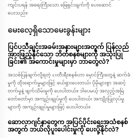
ကျင်းပရန် အရေးကြီးသော ဖြေရှင်းချက်ကို ပေးဆောင်
ပေးသည်။
မေးလေ့ရှိသောမေးခွန်းများ
ပြင်ပသီချင်းအခမ်းအနားများအတွက် ပြန်လည်
အားဖြည့်နိုင်သော ဘိတ်စနစ်များကို အသုံးပြု
ခြင်း၏ အကောင်းမှုများမှာ ဘာတွေလဲ?
အသစ်ပြန်ဖျက်လို့ရတဲ့ แบတီးရီးစနစ်ဟာ မှောင်ကြီးတွေနဲ့ ဆက်ခံ
မှုကို ထိုးရောက်မှုများဖြင့် ဖယ်ရှားပေးတယ်၊ ပိုမိုများစွာ အဆင့်
တက်မှုနဲ့ ဖျက်သိမ်းမှုကို ပေးပါတယ်။ ဒါပေမယ့် အလှည့်အမြဲ
တော်တော်မှာ အကျဉ်းချုပ်မှုကို ပေးပါတယ်၊ အကျိုးပြုလုပ်မှု
များကို အကျဉ်းချုပ်မှုများဖြင့် ပေးပါတယ်။
ဆောလာဂျင်နာတွေက အပြင်ပိုင်းရေးအသံစနစ်
အတွက် ဘယ်လိုပူးပေါင်းမှုကို ပေးပို့နိုင်လဲ?