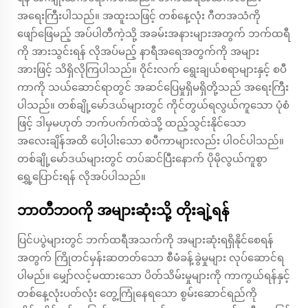
အရေးကြီးပါသည်။ အထူးသဖြင့် တစ်နေ့လုံး ဂီတအသံကို
ဖျော်ဖြေမည့် အပ်ပါတီကဲ့သို့ အခမ်းအနားများအတွက် ဘက်ထရီ
ကို အားသွင်းရန် လိုအပ်မည့် နာရီအရေအတွက်ကို အများ
အားဖြင့် သိရှိလိုကြပါသည်။ ဝိုင်းလက် ရွေးချယ်စရာများနှင့် စပီ
ကာကို သယ်ဆောင်ရာတွင် အဆင်ပြေမှုရှိမရှိတို့သည် အရေးကြီး
ပါသည်။ တစ်ချို့မော်ဒယ်များတွင် ကိုင်တွယ်ရလွယ်ကူသော ပုံစံ
ဖြင့် ဒါမှမဟုတ် ဘက်ပက်က်ထဲသို့ ထည့်သွင်းနိုင်သော
အလေးချိန်အထိ ပေါ့ပါးသော စပီကာများလည်း ပါဝင်ပါသည်။
တစ်ချို့မော်ဒယ်များတွင် တပ်ဆင်ပြီးနောက် ပိုမိုလွယ်ကူစွာ
ရွှေ့ပြောင်းရန် လိုအပ်ပါသည်။
ဘာတီဘဝကို အများဆုံးသို့ တိုးချဲ့ရန်
ပြင်ပပွဲများတွင် ဘက်ထရီအသက်ကို အများဆုံးရရှိနိုင်စေရန်
အတွက် ကြိုတင်မှန်းဆတတ်သော စီမံခန့်ခွဲမှုများ လုပ်ဆောင်ရ
ပါမည်။ မျှော်လင့်မထားသော ပိတ်သိမ်းမှုများကို ကာကွယ်ရန်နှင့်
တစ်နေ့လုံးပတ်လုံး တွေ့ကြုံနေရသော စွမ်းဆောင်ရည်ကို