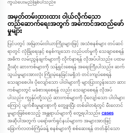
ကွယ်ပေးမည်ဖြစ်ပါသည်။
အမှတ်တမ်းထားထား ဝါယ်လိုက်သော
တည်ဆောက်ရေးအတွက် အကောင်အထည်ဖော်
မှုများ
ပြင်ပတွင် အမြဲတမ်းဝါယာကြိုးများဖြင့် အသံစနစ်များ တပ်ဆင်
ရာတွင် လုံခြုံရေးနှင့် စနစ်ကျသော လည်ပတ်မှုကို သေချာစေရန်
အဓိက လမ်းညွှန်ချက်များကို လိုက်နာရန် လိုအပ်ပါသည်။ ပထမ
ဦးဆုံး ဆားကစ်များကို သန့်ရှင်းစေရန် အရေးကြီးပါသည်။ ဆက်
သွယ်မှုများအားလုံး ကြိုးမဲ့နေခြင်းမရှိဘဲ တင်းကျပ်စေရန်
သေချာစေပါ။ ပိုလျော်သော ပါဝါများကို များပြားလွန်းသော ဆား
ကစ်များတွင် မခံစားရစေရန် လည်း သေချာစေရန် လိုအပ်
ပါသည်။ ကျွန်ုပ်တို့သည် ဆားကစ်များကို ပိုလျော်သော ပါဝါများ
ကြောင့် ပျက်စီးမှုများစွာကို တွေ့ဖူးပြီး တစ်ခါတရံတွင် မီးလောင်
မှုများဖြစ်စေသည့် အန္တရာယ်များကို တွေ့ရပါသည်။
cases
အဆိုပါအတွက် ပရော်ဖက်ရှင်နယ်များက အများအားဖြင့်
ခြောက်လတစ်ကြိမ်ခန့် စနစ်များကို စစ်ဆေးရန် တတ်နိုင်သော