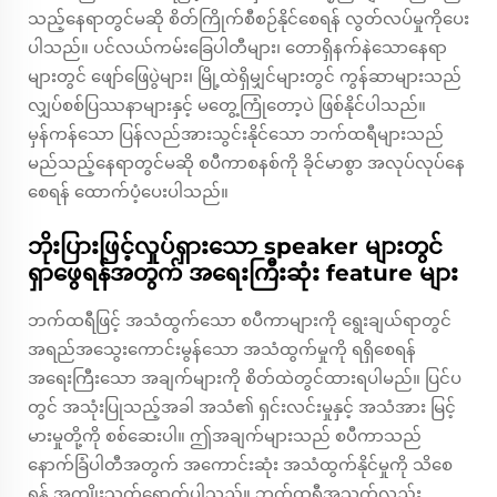
သည့်နေရာတွင်မဆို စိတ်ကြိုက်စီစဉ်နိုင်စေရန် လွတ်လပ်မှုကိုပေး
ပါသည်။ ပင်လယ်ကမ်းခြေပါတီများ၊ တောရှိနက်နဲသောနေရာ
များတွင် ဖျော်ဖြေပွဲများ၊ မြို့ထဲရှိမျှင်များတွင် ကွန်ဆာများသည်
လျှပ်စစ်ပြဿနာများနှင့် မတွေ့ကြုံတော့ပဲ ဖြစ်နိုင်ပါသည်။
မှန်ကန်သော ပြန်လည်အားသွင်းနိုင်သော ဘက်ထရီများသည်
မည်သည့်နေရာတွင်မဆို စပီကာစနစ်ကို ခိုင်မာစွာ အလုပ်လုပ်နေ
စေရန် ထောက်ပံ့ပေးပါသည်။
ဘိုးပြားဖြင့်လှုပ်ရှားသော speaker များတွင်
ရှာဖွေရန်အတွက် အရေးကြီးဆုံး feature များ
ဘက်ထရီဖြင့် အသံထွက်သော စပီကာများကို ရွေးချယ်ရာတွင်
အရည်အသွေးကောင်းမွန်သော အသံထွက်မှုကို ရရှိစေရန်
အရေးကြီးသော အချက်များကို စိတ်ထဲတွင်ထားရပါမည်။ ပြင်ပ
တွင် အသုံးပြုသည့်အခါ အသံ၏ ရှင်းလင်းမှုနှင့် အသံအား မြင့်
မားမှုတို့ကို စစ်ဆေးပါ။ ဤအချက်များသည် စပီကာသည်
နောက်ခြံပါတီအတွက် အကောင်းဆုံး အသံထွက်နိုင်မှုကို သိစေ
ရန် အကျိုးသက်ရောက်ပါသည်။ ဘက်ထရီအသက်လည်း