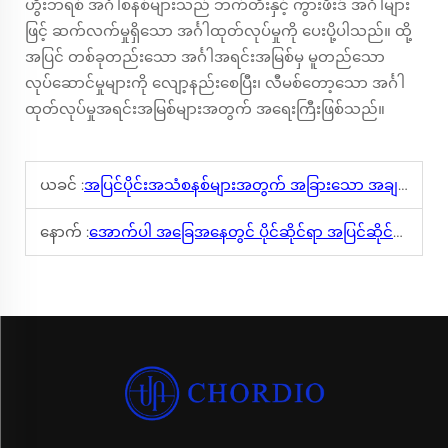
ဟွီးဘရစ် အင်္ဂါစနစ်များသည် ဘက်တီးနှင့် ကွားဖီးဒ် အင်္ဂါများ
ဖြင့် ဆက်လက်မှုရှိသော အင်္ဂါထုတ်လုပ်မှုကို ပေးပို့ပါသည်။ ထို့
အပြင် တစ်ခုတည်းသော အင်္ဂါအရင်းအမြစ်မှ မူတည်သော
လုပ်ဆောင်မှုများကို လျော့နည်းစေပြီး၊ လီမစ်တော့သော အင်္ဂါ
ထုတ်လုပ်မှုအရင်းအမြစ်များအတွက် အရေးကြီးဖြစ်သည်။
ယခင် :
အပြင်ပိုင်းအသံစနစ်များအတွက် အခြားသော အချက်အလက်များမှာ ဘာမျှလဲ အရေးကြီးသည်?
နောက် :
အောက်ပါ အခြေအနေတွင် ပိုင်ဆိုင်ရာ အပြင်ဆိုင်ရာ သံထွက်စနစ်ကို အများဆုံးအဆင့်ဖြင့် ထိန်းသိမ်းရန် ဘယ်လိုလဲ?