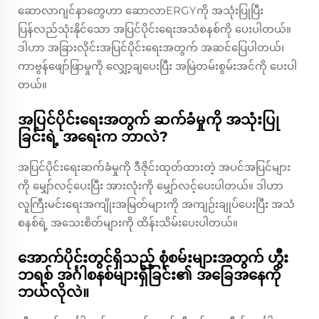
ဆောလာဂျင်နာတွေဟာ ဆောလာERGYကို အသုံးပြုပြီး
ပြန်လည်သုံးနိုင်သော အပြင်ပိုင်းရေးအသံစနစ်ကို ပေးပါတယ်။
ဒါဟာ အခြားလိုင်းအပြင်ပိုင်းရေးအတွက် အဆင်ပြေပါတယ်၊
ကာဗွန်ဖျော်ဖြာမှုကို လျှော့ချပေးပြီး အမြဲတမ်းစွမ်းအင်ကို ပေးပါ
တယ်။
အပြင်ပိုင်းရေးအတွက် ဆက်ခံမှုကို အသုံးပြု
ခြင်းရဲ့ အရေးက ဘာလဲ?
အပြင်ပိုင်းရေးဆက်ခံမှုကို ဒီဇိုင်းထုတ်ထားတဲ့ အပင်အပြင်များ
ကို မျှော်လင့်ပေးပြီး အားလုံးကို မျှော်လင့်ပေးပါတယ်။ ဒါဟာ
လူကြီးမင်းရေးအကျိုးအမြတ်များကို အကျဉ်းချုပ်ပေးပြီး အသံ
စနစ်ရဲ့ အသေးစိတ်များကို ထိန်းသိမ်းပေးပါတယ်။
အောက်ပိုင်းတွင်ရှိသည့် စုံစမ်းများအတွက် ဟွီး
ဘရစ် အင်္ဂါစနစ်များရှိခြင်း၏ အခြေအနေကို
ဘယ်လိုလဲ။