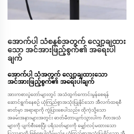
အောက်ပါ သံစနစ်အတွက် လျှော့ချထား
သော အင်အားဖြည့်စွက်၏ အရေးပါ
ချက်
အောက်ပါ သံအတွက် လျှော့ချထားသော
အင်အားဖြည့်စွက်၏ အရေးပါချက်
အားကစားပွဲတော်များတွင် အသံထွက်ကောင်းမွန်စေရန်
ဆောင်ရွက်နေစဉ် ယုံကြည်စွာအသုံးပြုနိုင်သော အီလက်ထရစီ
ဓာတ်မှာ အရာရာကို ကွဲပြားစေပါသည်။ ထိုကဲ့သို့သော
အခမ်းအနားများအတွင်း ဓာတ်မီတာပျက်သွားပါက ဂီတအသံ
များကို ပျက်စီးစေပြီး ပရိသတ်များကို မျှော်လင့်မထားသော
ပြဿနာကို ဖြစ်စေပါလိမ့်မည်။ ယုံကြည်စွာအသုံးပြုနိုင်သော အီ