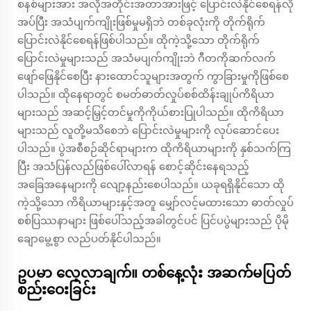
စနစ်များအား အလိုအတိုင်းအတာအားဖြင့် ပြောင်းလဲနိုင်စေရန်လို
အပ်ပြီး အသံပျက်ကျိုးဖြစ်မှုမရှိဘဲ တစ်ခုလုံးကို တိုက်ရိုက်
ပြောင်းလဲနိုင်စေရန်ဖြစ်ပါသည်။ ထိုကဲ့သို့သော တိုက်ရိုက်
ပြောင်းလဲမှုများသည် အသံမပျက်ကျိုးဘဲ ဂီတကိုဆက်လက်
ဖျော်ဖြေနိုင်စေပြီး နားထောင်သူများအတွက် ကွာခြားမှုကိုဖြစ်စေ
ပါသည်။ ထိုနေရာတွင် စမတ်ဓာတ်လှုပ်စစ်ထိန်းချုပ်ကိရိယာ
များသည် အဆင့်မြှင့်တင်မှုကိုကိုယ်စားပြုပါသည်။ ထိုကိရိယာ
များသည် လူတို့မသိစေဘဲ ပြောင်းလဲမှုများကို လုပ်ဆောင်ပေး
ပါသည်။ ပွဲအစီစဉ်ဆိုင်ရာများက ထိုကိရိယာများကို နှစ်သက်ကြ
ပြီး အသံပြန်လည်ဖြစ်ပေါ်လာရန် စောင့်ဆိုင်းနေရသည့်
အခြေအနေများကို လျော့နည်းစေပါသည်။ ယခုရရှိနိုင်သော ထို
ကဲ့သို့သော ကိရိယာများနှင့်အတူ မျှော်လင့်မထားသော ဓာတ်လှုပ်
စစ်ပြဿနာများ ဖြစ်ပေါ်သည့်အခါတွင်ပင် ပြင်ပပွဲများသည် ပိုမို
ချောမွေ့စွာ လည်ပတ်နိုင်ပါသည်။
ဥပမာ လေ့လာချက်။ တစ်နေ့လုံး အဆက်မပြတ်
စည်းဝေးခြင်း