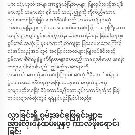
များ သို့မဟုတ် အများအာရှုဖွယ်ပြသမှုများ ပြုလုပ်သည့်အချိန်
များတွင် အများဆုံး စွမ်းအင် အသုံးပြုမှုကို ကိုက်ညီအောင်
လုပ်ဆောင်ခြင်းဖြင့် စတင်နိုင်ပါသည်။ ဘက်ထရီများကို
အနားယူချိန်များတွင် အအေးဓာတ်ပေးခြင်းဖြင့် အရေးကြီးသော
အချိန်များတွင် စွမ်းအင်ကို ထိန်းသိမ်းထားနိုင်မည်ဖြစ်ပါသည်။
စွမ်းအင် အသုံးပြုမှုပမာဏကို တိကျစွာ ပြသပေးသောကြောင့်
လိုအပ်သည့်အခါတွင် အပြောင်းအလဲများ ပြုလုပ်နိုင်သည့်
စွမ်းအင် စီမံခန့်ခွဲမှု ကိရိယာများကလည်း အရေးပါသော အခန်း
ကဏ္ဍမှ ပါဝင်ပါသည်။ ဤနည်းလမ်းများကို
အကောင်အထည်ဖော်ခြင်းဖြင့် စွမ်းအင်ကို ပိုမိုကောင်းမွန်စွာ
ခွဲဝေတန်းဆားနိုင်မည်ဖြစ်ပြီး အနှောက်အယှက်များကို
လျော့နည်းစေပြီး ပိုမိုကောင်းမွန်သော စွမ်းဆောင်ရည်ကို ပြပွဲ
တစ်လျှောက်လုံးတွင် ရရှိနိုင်မည်ဖြစ်ပါသည်။
လွှာခြင်းရှိ စွမ်းအင်ဖြေရှင်းများ:
အားလုံးဝန်ထမ်းမှုနှင့် ကာလီဖိုးရောင်း
ခြင်း