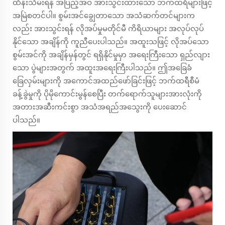
ထိန်းသိမ်းရန် အပြည့်အဝ အားသွင်းထားသော ဘက်ထရီများဖြင့်
အမြဲစတင်ပါ။ စွမ်းအင်ချွေတာသော အသံဆက်တင်များက
လည်း အားသွင်းရန် လိုအပ်မှုမတိုင်မီ ကိရိယာများ အလုပ်လုပ်
နိုင်သော အချိန်ကို ကူညီပေးပါသည်။ အထူးသဖြင့် လိုအပ်သော
စွမ်းအင်ကို အချိန်မှန်တွင် ရရှိနိုင်မှုမှာ အရေးကြီးသော ရှည်လျား
သော ပွဲများအတွက် အထူးအရေးကြီးပါသည်။ ဤအခြေခံ
ခြေလှမ်းများကို အကောင်အထည်ဖော်ခြင်းဖြင့် ဘက်ထရီစီမံ
ခန့်ခွဲမှုကို ပိုမိုကောင်းမွန်စေပြီး တက်ရောက်သူများအားလုံးကို
အတားအဆီးကင်းစွာ အသံအရည်အသွေးကို ပေးဆောင်
ပါသည်။