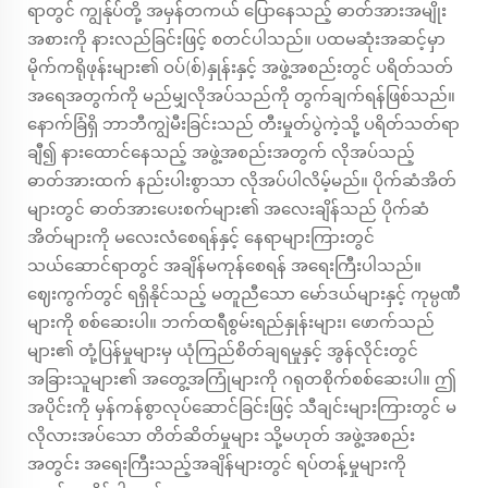
ရာတွင် ကျွန်ုပ်တို့ အမှန်တကယ် ပြောနေသည့် ဓာတ်အားအမျိုး
အစားကို နားလည်ခြင်းဖြင့် စတင်ပါသည်။ ပထမဆုံးအဆင့်မှာ
မိုက်ကရိုဖုန်းများ၏ ဝပ်(စ်)နှုန်းနှင့် အဖွဲ့အစည်းတွင် ပရိတ်သတ်
အရေအတွက်ကို မည်မျှလိုအပ်သည်ကို တွက်ချက်ရန်ဖြစ်သည်။
နောက်ခြံရှိ ဘာဘီကျွဲမီးခြင်းသည် တီးမှုတ်ပွဲကဲ့သို့ ပရိတ်သတ်ရာ
ချီ၍ နားထောင်နေသည့် အဖွဲ့အစည်းအတွက် လိုအပ်သည့်
ဓာတ်အားထက် နည်းပါးစွာသာ လိုအပ်ပါလိမ့်မည်။ ပိုက်ဆံအိတ်
များတွင် ဓာတ်အားပေးစက်များ၏ အလေးချိန်သည် ပိုက်ဆံ
အိတ်များကို မလေးလံစေရန်နှင့် နေရာများကြားတွင်
သယ်ဆောင်ရာတွင် အချိန်မကုန်စေရန် အရေးကြီးပါသည်။
ဈေးကွက်တွင် ရရှိနိုင်သည့် မတူညီသော မော်ဒယ်များနှင့် ကုမ္ပဏီ
များကို စစ်ဆေးပါ။ ဘက်ထရီစွမ်းရည်နှုန်းများ၊ ဖောက်သည်
များ၏ တုံ့ပြန်မှုများမှ ယုံကြည်စိတ်ချရမှုနှင့် အွန်လိုင်းတွင်
အခြားသူများ၏ အတွေ့အကြုံများကို ဂရုတစိုက်စစ်ဆေးပါ။ ဤ
အပိုင်းကို မှန်ကန်စွာလုပ်ဆောင်ခြင်းဖြင့် သီချင်းများကြားတွင် မ
လိုလားအပ်သော တိတ်ဆိတ်မှုများ သို့မဟုတ် အဖွဲ့အစည်း
အတွင်း အရေးကြီးသည့်အချိန်များတွင် ရပ်တန့်မှုများကို