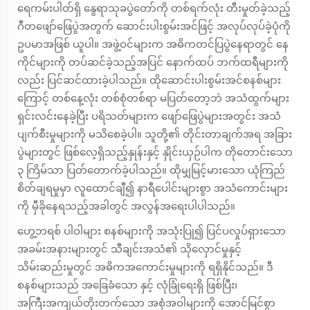
ရေကမ်းပါတ်ရှိ နွေရာသုခပွဲတော်ကို တစ်ရက်လုံး တီးမှုတ်ခဲ့သည့်
ဂီတဖျော်ဖြေပွဲအတွက် ဆောင်းပါးစွမ်းအင်ဖြင့် အလုပ်လုပ်ခဲ့ပုံကို
ဥပမာအဖြစ် ယူပါ။ အဖွဲ့ဝင်များက အဓိကတင်ပြပွဲနေရာတွင် နေ
ကိုင်များကို တပ်ဆင်ခဲ့သည့်အပြင် နောက်ထပ် ဘက်ထရီများကို
လည်း ပြင်ဆင်ထားခဲ့ပါသည်။ ထိုဆောင်းပါးစွမ်းအင်စနစ်များ
ကြောင့် တစ်နေ့လုံး တစ်စုံတစ်ရာ မပြတ်တော့ဘဲ အသံထွက်များ
ရှင်းလင်းနေခဲ့ပြီး ပရိသတ်များက ဖျော်ဖြေပွဲများအတွင်း အသံ
ပျက်စီးမှုများကို မသိစေခဲ့ပါ။ သူတို့၏ တိုင်းတာချက်အရ အခြား
ပွဲများတွင် ဖြစ်လေ့ရှိသည့်နှုန်းနှင့် နှိုင်းယှဉ်ပါက တိုတောင်းသော
၃ ကြိမ်သာ ပြတ်တောက်ခဲ့ပါသည်။ ထိုမျှမြင့်မားသော ယုံကြည်
စိတ်ချရမှုမှာ လူထောင်ချီ၍ နာရီပေါင်းများစွာ အသံကောင်းများ
ကို မှီခိုနေရသည့်အခါတွင် အလွန်အရေးပါပါသည်။
ဟွေ့ဘရစ် ပါဝါများ စနစ်များကို အသုံးပြု၍ ပြင်ပလှုပ်ရှားသော
အခမ်းအနားများတွင် သီချင်းအသံ၏ သိုလှောင်မှုနှင့်
သိမ်းဆည်းမှုတွင် အဓိကအကောင်းမှုများကို ရရှိနိုင်သည်။ ဒီ
စနစ်များသည် အခြေခံသော နှင့် လုံခြုံရေးရှိ ဖြစ်ပြီး၊
အကြီးအကျယ်တိုးတက်သော အစုံအဝါများကို အောင်မြင်စွာ