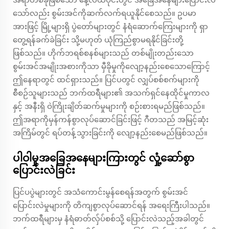
သော်လည်း စွမ်းအင်ကိုဆက်လက်ရယူနိုင်စေသည်။ ဥပမာ
အားဖြင့် မြို့များရှိ ပွဲတော်များတွင် နံရံဆောက်ကြေးများကို ရှာ
တွေ့ရန်ခက်ခဲခြင်း သို့မဟုတ် ယုံကြည်စွာမရနိုင်ခြင်းတို့
ဖြစ်သည်။ ဟိုက်ဘရစ်စနစ်များသည် တစ်မျိုးတည်းသော
စွမ်းအင်အမျိုးအစားကိုသာ မှီခိုမှုကိုလျော့နည်းစေသောကြောင့်
ဤနေရာတွင် ထင်ရှားသည်။ ပြင်ပတွင် လျှပ်စစ်စက်များကို
စီစဉ်သူများသည် ဘက်ထရီများ၏ အသက်ရှင်နေထိုင်မှုကာလ
နှင့် အနီးရှိ ဝဲကြိုးချိတ်ဆက်မှုများကို စဉ်းစားရမည်ဖြစ်သည်။
ဤအရာကိုမှန်ကန်စွာလုပ်ဆောင်ခြင်းဖြင့် ဂီတသည် အမြင့်ဆုံး
အကြိမ်တွင် ရပ်တန့်သွားခြင်းကို လျော့နည်းစေမည်ဖြစ်သည်။
ပါဝါမှုအခြေအနေများကြားတွင် လှုံ့ဆော်စွာ
ပြောင်းလဲခြင်း
ပြင်ပပွဲများတွင် အသံကောင်းမွန်စေရန်အတွက် စွမ်းအင်
ပြောင်းလဲမှုများကို တိကျစွာလုပ်ဆောင်ရန် အရေးကြီးပါသည်။
ဘက်ထရီများမှ နံရံဓာတ်လှ်ပ်စစ်သို့ ပြောင်းလဲသည့်အခါတွင်