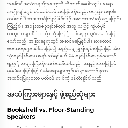
အခန်း၏အသံအရည်အသွေးကို တိုးတက်စေပါသည်။ နေရာ
အမျိုးမျိုးတွင် စမ်းသပ်တပ်ဆင်ခြင်းကိုလည်း မကြောက်ရပါ။
တပ်ဆင်ပြီးနားထောင်ကြည့်ခြင်းဖြင့် အရာအားလုံးကို ရွှေ့ပြောင်း
ကြည့်ပါ။ အခန်းတစ်ခုချင်းစီတွင် အထူးသဖြင့် ကိုယ်ပိုင်
လက္ခဏာများရှိပါသည်။ ထို့ကြောင့် တစ်နေရာတွင်အဆင်ပြေ
သော်လည်း အခြားနေရာတွင် အဆင်မပြေနိုင်ပါ။ နားထောင်
စမ်းသပ်မှုများပေါ်အခြေခံ၍ အညီအမျှပြုပြင်မွမ်းမံခြင်းဖြင့် အိမ်
သုံးစနစ်ဖြစ်စေ၊ ပရော်ဖက်ရှင်နယ် PA စနစ်ဖြစ်စေ စွမ်းဆောင်
ရည်ကို အများကြီးတိုးတက်စေနိုင်ပါသည်။ အနည်းငယ်ပြုပြင်
မွမ်းမံပေးခြင်းဖြင့် ပုံမှန်နေရာများတွင်ပင် နားထောင်ရတာ
အဆင်ပြေလှသော ပတ်ဝန်းကျင်ကို ဖန်တီးနိုင်ပါသည်။
အသံကြားများနှင့် ဖွဲ့စည်းပုံများ
Bookshelf vs. Floor-Standing
Speakers