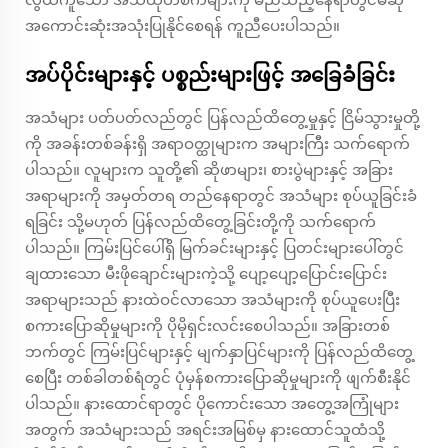
အကောင်းဆုံးအသုံးပြုနိုင်စေရန် ကူညီပေးပါသည်။
အပ်ပိုင်းများနှင့် ပစ္စည်းများဖြင့် အခြေခံခြင်း
အသံများ ပတ်ပတ်လည်တွင် ပြန်လည်ထိတွေ့မှုနှင့် ငြိမ်သွားမှုတို့
ကို အခန်းတစ်ခန်းရှိ အရာဝတ္ထုများက အများကြီး သက်ရောက်
ပါသည်။ လူများက သူတို့၏ ဆိုဖာများ၊ စားပွဲများနှင့် အခြား
အရာများကို အမှတ်တရ တည်နေရာတွင် အသံများ စုပ်ယူခြင်းခံ
ရခြင်း သို့မဟုတ် ပြန်လည်ထိတွေ့ခြင်းတို့ကို သက်ရောက်
ပါသည်။ ကြမ်းပြင်ပေါ်ရှိ မြက်ခင်းများနှင့် ပြတင်းများပေါ်တွင်
ချထားသော မီးဖိုချောင်းများကဲ့သို့ ပျော့ပျော့ပြောင်းပြောင်း
အရာများသည် နားထဲဝင်လာသော အသံများကို စုပ်ယူပေးပြီး
စကားပြောဆိုမှုများကို ပိုမိုရှင်းလင်းစေပါသည်။ အခြားတစ်
ဘက်တွင် ကြမ်းပြင်များနှင့် မျက်နှာပြင်များကို ပြန်လည်ထိတွေ့
စေပြီး တစ်ခါတစ်ရံတွင် ပုံမှန်စကားပြောဆိုမှုများကို ဖျက်စီးနိုင်
ပါသည်။ နားထောင်ရာတွင် ပိုကောင်းသော အတွေ့အကြုံများ
အတွက် အသံများသည် အရင်းအမြစ်မှ နားထောင်သူထံသို့