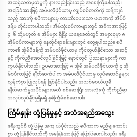
အဆင့်သတ်မှတ်မှုကို နားလည်ခြင်းသည် အရေးကြီးပါသည်။
အခြေခံအားဖြင့် အမ်ပလီဖိုင်ယာမှ လျှပ်စစ်ဓာတ်ကို ဆန့်ကျင်
သည့် အားကို စပီကာများမှ တားဆီးပေးသော ပမာဏကို အိုမ်ပီ
ဒန့်မှ တိုင်းတာပါသည်။ အိမ်သုံးစပီကာများတွင် အဓိကအားဖြင့်
၄၊ ၆ သို့မဟုတ် ၈ အိုမ်များ ရှိပြီး ယနေ့ခေတ်တွင် အများစုမှာ ၈
အိုမ်စပီကာများကို နေထိုင်ရာခန်းများတွင် တွေ့ရပါသည်။ စပီ
ကာ၏ အိုမ်ပီဒန့်ကို အမ်ပလီဖိုင်ယာမှ ကိုင်တွယ်နိုင်သော အဆင့်
နှင့် ကိုက်ညီအောင်လုပ်ခြင်းဖြင့် နောင်တွင် ပြဿနာများကို ကာ
ကွယ်နိုင်ပါသည်။ ဥပမာအားဖြင့် ၈ အိုမ် အမ်ပလီဖိုင်ယာကို ၄ အို
မ်စပီကာဖြင့် ချိတ်ဆက်ပါက အမ်ပလီဖိုင်ယာမှ လုပ်ဆောင်မှုများ
လွန်ကဲစွာ ပြုလုပ်ရန် ဖြစ်နိုင်ပါသည်။ အသစ်မဝယ်ယူမီ
ချိတ်ဆက်မှုအပိုင်းများအထိ စစ်ဆေးပြီး အားလုံးကို ကိုက်ညီစွာ
အလုပ်လုပ်နိုင်မှုရှိမရှိ နှစ်ကြိမ်စစ်ဆေးပါ။
ကြိမ်နှုန်း တုံ့ပြန်မှုနှင့် အသံအရည်အသွေး
ဖရီးကွင်စီ တုံ့ပြန်မှု အကျယ်ပိုင်းသည် စပီကာက မည်မျှကောင်း
စွာ တုံ့ပြန်နိုင်သည်ကို အခြေခံအားဖြင့် ပြောပြပေးပါသည်။ ဖရီး