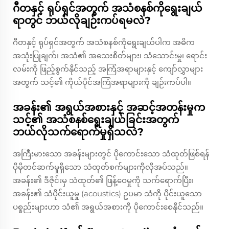
ဂီတနှင့် ရုပ်ရှင်အတွက် အသံစနစ်ကိုရွေးချယ်
ရာတွင် ဘယ်လိုချဉ်းကပ်ရမလဲ?
ဂီတနှင့် ရုပ်ရှင်အတွက် အသံစနစ်ကိုရွေးချယ်ပါက အဓိက
အသုံးပြုချက်၊ အသံ၏ အသေးစိတ်များ၊ သံသောင်းမှု၊ ရောင်း
လမ်းကို ဖြည့်စွက်နိုင်သည့် အကြံအရာများနှင့် ကျော်လွှာများ
အတွက် သင့်၏ ကိုယ်ပိုင်အကြံအရာများကို ချဉ်းကပ်ပါ။
အခန်း၏ အရွယ်အစားနှင့် အဆင့်အတန်းမှုက
သင့်၏ အသံစနစ်ရွေးချယ်ခြင်းအတွက်
ဘယ်လိုသက်ရောက်မှုရှိသလဲ?
အကြီးမားသော အခန်းများတွင် ပိုကောင်းသော သံထုတ်ဖြစ်ရန်
ပိုမိုတင်ဆက်မှုရှိသော သံထုတ်စက်များကိုလိုအပ်သည်။
အခန်း၏ ဒီဇိုင်းမှ သံထုတ်၏ ဖြန့်ဝေမှုကို သက်ရောက်ပြီး၊
အခန်း၏ သံပိုင်းယူမှု (acoustics) ဥပမာ သံကို ပိုင်းယူသော
ပစ္စည်းများဟာ သံ၏ အရွယ်အစားကို ပိုကောင်းစေနိုင်သည်။