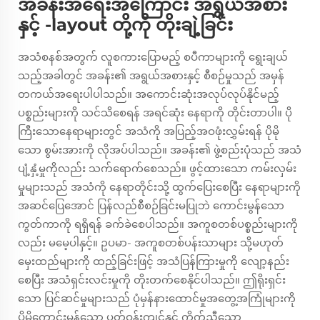
အခန်းအရေးအကြောင်း အရွယ်အစား
နှင့် -layout တို့ကို တိုးချဲ့ခြင်း
အသံစနစ်အတွက် လူစကားပြောမည့် စပီကာများကို ရွေးချယ်
သည့်အခါတွင် အခန်း၏ အရွယ်အစားနှင့် စီစဉ်မှုသည် အမှန်
တကယ်အရေးပါပါသည်။ အကောင်းဆုံးအလုပ်လုပ်နိုင်မည့်
ပစ္စည်းများကို သင်သိစေရန် အရင်ဆုံး နေရာကို တိုင်းတာပါ။ ပို
ကြီးသောနေရာများတွင် အသံကို အပြည့်အဝဖုံးလွှမ်းရန် ပိုမို
သော စွမ်းအားကို လိုအပ်ပါသည်။ အခန်း၏ ဖွဲ့စည်းပုံသည် အသံ
ပျံ့နှံ့မှုကိုလည်း သက်ရောက်စေသည်။ ဖွင့်ထားသော ကမ်းလှမ်း
မှုများသည် အသံကို နေရာတိုင်းသို့ ထွက်ပြေးစေပြီး နေရာများကို
အဆင်ပြေအောင် ပြန်လည်စီစဉ်ခြင်းမပြုဘဲ ကောင်းမွန်သော
ကွတ်ကာကို ရရှိရန် ခက်ခဲစေပါသည်။ အကူစတစ်ပစ္စည်းများကို
လည်း မမေ့ပါနှင့်။ ဥပမာ- အကူစတစ်ပန်းသာများ သို့မဟုတ်
မှေးထည်များကို ထည့်ခြင်းဖြင့် အသံပြန်ကြားမှုကို လျော့နည်း
စေပြီး အသံရှင်းလင်းမှုကို တိုးတက်စေနိုင်ပါသည်။ ဤရိုးရှင်း
သော ပြင်ဆင်မှုများသည် ပုံမှန်နားထောင်မှုအတွေ့အကြုံများကို
ပိုမိုကောင်းမွန်သော ပတ်ဝန်းကျင်နှင့် ကိုက်ညီသော