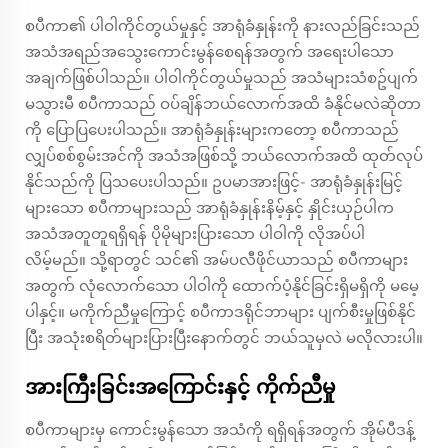
စပီကာ၏ ပါဝါကိုင်တွယ်မှုနှင့် အာရုံခံနှုန်းကို နားလည်ခြင်းသည်
အသံအရည်အသွေးကောင်းမွန်စေရန်အတွက် အရေးပါသော
အချက်ဖြစ်ပါသည်။ ပါဝါကိုင်တွယ်မှုသည် အသံများသံစဥ်ပျက်
မသွားမီ စပီကာသည် ဝပ်ချိန်ဘယ်လောက်အထိ ခံနိုင်မလဲဆိုတာ
ကို ပြောပြပေးပါသည်။ အာရုံခံနှုန်းများကတော့ စပီကာသည်
လျှပ်စစ်စွမ်းအင်ကို အသံအဖြစ်သို့ ဘယ်လောက်အထိ ထုတ်လုပ်
နိုင်သည်ကို ပြသပေးပါသည်။ ဥပမာအားဖြင့်- အာရုံခံနှုန်းမြင့်
များသော စပီကာများသည် အာရုံခံနှုန်းနိမ့်နှင့် နှိုင်းယှဉ်ပါက
အသံအတူတူရရှိရန် ပိုမိုများပြားသော ပါဝါကို လိုအပ်ပါ
လိမ့်မည်။ သို့ရာတွင် သင်၏ အမ်ပလီဖိုင်ယာသည် စပီကာများ
အတွက် လုံလောက်သော ပါဝါကို ထောက်ပံ့နိုင်ခြင်းရှိမရှိကို မမေ့
ပါနှင့်။ မကိုက်ညီမှုကြောင့် စပီကာဒရိုင်ဘာများ ပျက်စီးမှုဖြစ်နိုင်
ပြီး အသုံးစရိတ်များပြားပြီးနောက်တွင် ဘယ်သူမှလဲ မလိုလားပါ။
အားကြီးခြင်းအကြောင်းနှင့် ကိုက်ညီမှု
စပီကာများမှ ကောင်းမွန်သော အသံကို ရရှိရန်အတွက် အိုမ်ပီဒန့်