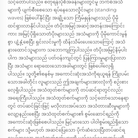
သင့်တော်ပါသည်။ စတုရန်းပုံစံအခန်းများတွင်မူ ဘက်စ်အသံ
များကို ပျက်စီးစေသော ရပ်နေသောလှိုင်းများ (standing
waves) ဖြစ်ပေါ်နိုင်ပြီး အချို့သော ကြိမ်နှုန်းများသည် ပိုမို
ထင်ရှားလာနိုင်ပါသည်။ တံပိုးအမြင့်အဆင့်အတန်းအကြောင်း
ကား အမြင့်ပိုရှိသောတံပိုးများသည် အသံများကို ပိုမိုကောင်းမွန်
စွာ ပျံ့နှံ့စေပြီး ရှင်းလင်းမှုကို ထိန်းသိမ်းပေးသောကြောင့် အသံ
နားထောင်သူများက သဘောကျကြပါသည်။ တံပိုးအမြင့်နိမ့်ပါး
ပါက အသံများသည် ပတ်ဝန်းကျင်တွင် ပြန်ကြားမှုများပြားလာ
ပြီး အသံများ ရောထေးသောအခါများတွင် ဖြစ်ပေါ်လေ့ရှိ
ပါသည်။ သူတို့၏စနစ်မှ အကောင်းဆုံးအသံကိုရယူရန် ကြိုးပမ်း
သောအခါတိုင်း လူများသည် ဤအချက်များအားလုံးကို စဉ်းစား
လေ့ရှိပါသည်။ အသံထုတ်စက်များကို တပ်ဆင်ရာတွင်လည်း
အရေးကြီးပါသည်။ အသံထုတ်စက်များကို သင့်တော်သောနေရာ
တွင် တပ်ဆင်ခြင်းဖြင့် မလိုလားအပ်သော အသံတားဆီးမှုများကို
လျော့နည်းစေပြီး အသံထုတ်စက်များ၏ စွမ်းဆောင်ရည်ကို
အကောင်းဆုံးဖြစ်စေပါသည်။ မြင့်မားသော ပါဝါစွမ်းရည်ရှိသော
စက်များ သို့မဟုတ် အဆင်ပြေသော ပိုက်ဆံသေးပြီးတပ်ဆင်ရ
လွယ်ကူသော အသံထုတ်စက်များကို မည်သည့်နေရာတွင်မဆို