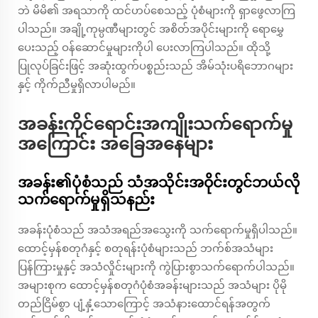
ဘဲ မိမိ၏ အရသာကို ထင်ဟပ်စေသည့် ပုံစံများကို ရှာဖွေလာကြ
ပါသည်။ အချို့ကုမ္ပဏီများတွင် အစိတ်အပိုင်းများကို ရောမွှေ
ပေးသည့် ဝန်ဆောင်မှုများကိုပါ ပေးလာကြပါသည်။ ထိုသို့
ပြုလုပ်ခြင်းဖြင့် အဆုံးထွက်ပစ္စည်းသည် အိမ်သုံးပရိဘောဂများ
နှင့် ကိုက်ညီမှုရှိလာပါမည်။
အခန်းကိုင်ရောင်းအကျိုးသက်ရောက်မှု
အကြောင်း အခြေအနေများ
အခန်း၏ပုံစံသည် သံအသိုင်းအဝိုင်းတွင်ဘယ်လို
သက်ရောက်မှုရှိသနည်း
အခန်းပုံစံသည် အသံအရည်အသွေးကို သက်ရောက်မှုရှိပါသည်။
ထောင့်မှန်စတုဂံနှင့် စတုရန်းပုံစံများသည် ဘက်စ်အသံများ
ပြန်ကြားမှုနှင့် အသံလှိုင်းများကို ကွဲပြားစွာသက်ရောက်ပါသည်။
အများစုက ထောင့်မှန်စတုဂံပုံစံအခန်းများသည် အသံများ ပိုမို
တည်ငြိမ်စွာ ပျံ့နှံ့သောကြောင့် အသံနားထောင်ရန်အတွက်