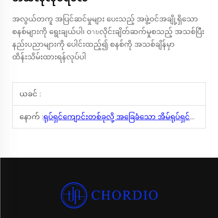
အလွယ်တကူ အပြင်ဆင်မှုများ ပေးသည့် အဖွဲ့ဝင်အချို့ရှိသော
စနစ်များကို ရွေးချယ်ပါ၊ ဝายလိုင်းချိတ်ဆက်မှုစသည့် အသစ်ပြီး
နည်းပညာများကို ပေါင်းထည့်၍ စနစ်ကို အသစ်ချိန်မှာ
ထိန်းသိမ်းထားရန်လုပ်ပါ
ယခင် :
နောက် :
ရုပ်ရှင်ကျောင်းတစ်ခုလို့ အခြေခံသော အိမ်ရုပ်ရှင်ကျောင်းကို ဘယ်လိုဆောက်လဲ?