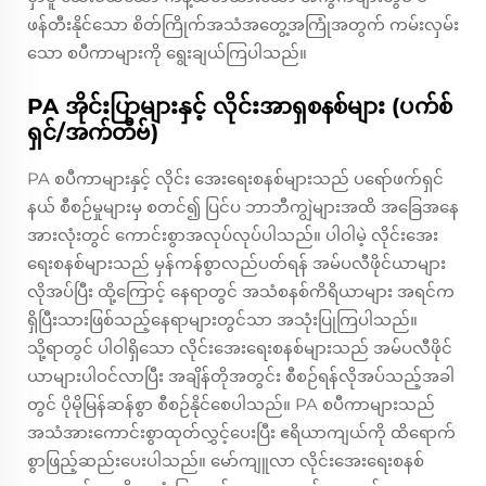
ဖန်တီးနိုင်သော စိတ်ကြိုက်အသံအတွေ့အကြုံအတွက် ကမ်းလှမ်း
သော စပီကာများကို ရွေးချယ်ကြပါသည်။
PA အိုင်းပြာများနှင့် လိုင်းအာရှစနစ်များ (ပက်စ်
ရှင်/အက်တီဗ်)
PA စပီကာများနှင့် လိုင်း အေးရေးစနစ်များသည် ပရော်ဖက်ရှင်
နယ် စီစဉ်မှုများမှ စတင်၍ ပြင်ပ ဘာဘီကျွဲများအထိ အခြေအနေ
အားလုံးတွင် ကောင်းစွာအလုပ်လုပ်ပါသည်။ ပါဝါမဲ့ လိုင်းအေး
ရေးစနစ်များသည် မှန်ကန်စွာလည်ပတ်ရန် အမ်ပလီဖိုင်ယာများ
လိုအပ်ပြီး ထို့ကြောင့် နေရာတွင် အသံစနစ်ကိရိယာများ အရင်က
ရှိပြီးသားဖြစ်သည့်နေရာများတွင်သာ အသုံးပြုကြပါသည်။
သို့ရာတွင် ပါဝါရှိသော လိုင်းအေးရေးစနစ်များသည် အမ်ပလီဖိုင်
ယာများပါဝင်လာပြီး အချိန်တိုအတွင်း စီစဉ်ရန်လိုအပ်သည့်အခါ
တွင် ပိုမိုမြန်ဆန်စွာ စီစဉ်နိုင်စေပါသည်။ PA စပီကာများသည်
အသံအားကောင်းစွာထုတ်လွှင့်ပေးပြီး ဧရိယာကျယ်ကို ထိရောက်
စွာဖြည့်ဆည်းပေးပါသည်။ မော်ကျူလာ လိုင်းအေးရေးစနစ်