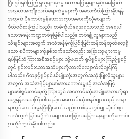
ပြီး ရုပ်ရှင်ကြည့်ရှုသူများမှာမူ စကားပြောမှုများနှင့်အခြောက်
အလွတ်အကျိုးသက်ရောက်မှုများကို အသေးစိတ်ကြားနိုင်ရန်
အတွက် ပိုကောင်းမွန်သောအကွာအဝေးကိုလိုလျောက်
စိတ်ဝင်စားကြပါသည်။ တစ်ကိုယ်ရေအရသာသည် အရေးပါ
သောအခန်းကဏ္ဍတစ်ခုဖြစ်ပါသည်။ တစ်ချို့လူများသည်
သီချင်းများအတွက် အသံအနိမ့်ကိုပြင်းပြင်းထန်ထန်ထုတ်လေ့ရှိ
သော စပီကာများကိုနှစ်သက်သော်လည်း အခြားသူများကမူ
ရုပ်မြင်သံကြားအစီအစဉ်များ သို့မဟုတ် ရုပ်ရှင်များကြည့်ရှုစဉ်
တွင် ရှင်းလင်းသောအသံများကိုသာလိုလျောက်လိုချင်ကြ
ပါသည်။ ဂီတနှင့်ရုပ်ရှင်နှစ်မျိုးလုံးအတွက်အသုံးပြုလိုသူများ
အတွက် အသံအနိမ့်များ၏အားကောင်းမှုနှင့် အသံအမြင့်
များ၏ရှင်းလင်းမှုတို့ကြားတွင် အကောင်းဆုံးအချိုးအစားကိုရှာ
တွေ့ရန်အရေးကြီးပါသည်။ အကောင်းဆုံးစနစ်များသည် အရာ
ရာတွင်ကောင်းမွန်ပြီးပြီးသော်လည်း တစ်ခုခုတွင်မျှ ဆိုးဝါးစွာ
အသံထွက်ခြင်းမရှိဘဲ အများအားဖြင့်အခြေအနေများကိုကောင်း
စွာကိုင်တွယ်နိုင်ပါသည်။