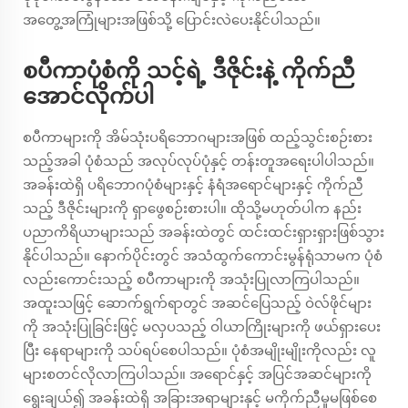
အတွေ့အကြုံများအဖြစ်သို့ ပြောင်းလဲပေးနိုင်ပါသည်။
စပီကာပုံစံကို သင့်ရဲ့ ဒီဇိုင်းနဲ့ ကိုက်ညီ
အောင်လိုက်ပါ
စပီကာများကို အိမ်သုံးပရိဘောဂများအဖြစ် ထည့်သွင်းစဉ်းစား
သည့်အခါ ပုံစံသည် အလုပ်လုပ်ပုံနှင့် တန်းတူအရေးပါပါသည်။
အခန်းထဲရှိ ပရိဘောဂပုံစံများနှင့် နံရံအရောင်များနှင့် ကိုက်ညီ
သည့် ဒီဇိုင်းများကို ရှာဖွေစဉ်းစားပါ။ ထိုသို့မဟုတ်ပါက နည်း
ပညာကိရိယာများသည် အခန်းထဲတွင် ထင်းထင်းရှားရှားဖြစ်သွား
နိုင်ပါသည်။ နောက်ပိုင်းတွင် အသံထွက်ကောင်းမွန်ရုံသာမက ပုံစံ
လည်းကောင်းသည့် စပီကာများကို အသုံးပြုလာကြပါသည်။
အထူးသဖြင့် ဆောက်ရွက်ရာတွင် အဆင်ပြေသည့် ဝဲလ်ဖိုင်များ
ကို အသုံးပြုခြင်းဖြင့် မလှပသည့် ဝါယာကြိုးများကို ဖယ်ရှားပေး
ပြီး နေရာများကို သပ်ရပ်စေပါသည်။ ပုံစံအမျိုးမျိုးကိုလည်း လူ
များစတင်လိုလာကြပါသည်။ အရောင်နှင့် အပြင်အဆင်များကို
ရွေးချယ်၍ အခန်းထဲရှိ အခြားအရာများနှင့် မကိုက်ညီမှုမဖြစ်စေ