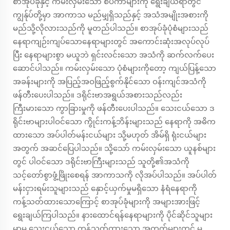
စာအုပ်ခုံနှင့် ကမ်းလှမ်းသော စပီကာများကို ရွေးချယ်ရာတွင်
ကျွန်ုပ်တို့မှာ အာကာသ မည်မျှရှိသည်နှင့် အသံအမျိုးအစားကို
မည်သို့လိုလားသည်ကို မူတည်ပါသည်။ စာအုပ်ခုံပုံစံများသည်
နေရာကျဉ်းကျပ်သောနေရာများတွင် အကောင်းဆုံးအလုပ်လုပ်
ပြီး နေရာများစွာ မယူဘဲ ရှင်းလင်းသော အသံကို ဆက်လက်ပေး
ဆောင်ပါသည်။ ကမ်းလှမ်းသော ပုံစံများကိုတော့ ကျယ်ပြန့်သော
အခန်းများကို အပြည့်အဝဖြည့်စွက်နိုင်သော ဝန်းကျင်အသံကို
ဖန်တီးပေးပါသည်။ ဒရိုင်းဗာအရွယ်အစားသည်လည်း
ကြီးမားသော ကွာခြားမှုကို ဖန်တီးပေးပါသည်။ သေးငယ်သော ဒ
ရိုင်းဗာများပါဝင်သော ကွိုင်းကန့်ဘိန်းများသည် နေရာကို အဓိက
ထားသော အပ်ပါတ်မန်းငယ်များ သို့မဟုတ် အိမ်ရှိ ရုံးငယ်များ
အတွက် အဆင်ပြေပါသည်။ သို့သော် ကမ်းလှမ်းသော ယူနစ်များ
တွင် ပါဝင်သော ဒရိုင်းဗာကြီးများသည် သူတို့၏အသံကို
သင့်တော်စွာဖွံ့ဖြိုးစေရန် အာကာသကို လိုအပ်ပါသည်။ အပ်ပါတ်
မန်းငှားရမ်းသူများသည် နှောင့်ယှက်မှုမရှိသော နံရံနေရာကို
ကန့်သတ်ထားသောကြောင့် စာအုပ်ခုံများကို အများအားဖြင့်
ရွေးချယ်ကြပါသည်။ နားထောင်ရန်နေရာများကို ပိုင်ဆိုင်သူများ
မှာမူ သေးငယ်သော ကန့်သတ်ထားသော အကွက်များတွင် မ