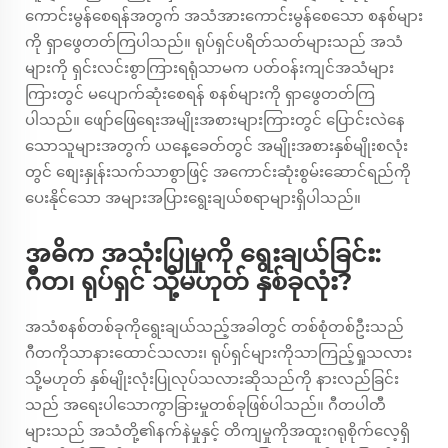
ကောင်းမွန်စေရန်အတွက် အသံအားကောင်းမွန်စေသော စနစ်များ
ကို ရှာဖွေတတ်ကြပါသည်။ ရုပ်ရှင်ပရိတ်သတ်များသည် အသံ
များကို ရှင်းလင်းစွာကြားရရုံသာမက ပတ်ဝန်းကျင်အသံများ
ကြားတွင် မပျောက်ဆုံးစေရန် စနစ်များကို ရှာဖွေတတ်ကြ
ပါသည်။ ဖျော်ဖြေရေးအမျိုးအစားများကြားတွင် ပြောင်းလဲနေ
သောသူများအတွက် ယနေ့ခေတ်တွင် အမျိုးအစားနှစ်မျိုးစလုံး
တွင် စျေးနှုန်းသက်သာစွာဖြင့် အကောင်းဆုံးစွမ်းဆောင်ရည်ကို
ပေးနိုင်သော အများအပြားရွေးချယ်စရာများရှိပါသည်။
အဓိက အသုံးပြုမှုကို ရွေးချယ်ခြင်း:
ဂီတ၊ ရုပ်ရှင် သို့မဟုတ် နှစ်ခုလုံး?
အသံစနစ်တစ်ခုကိုရွေးချယ်သည့်အခါတွင် တစ်စုံတစ်ဦးသည်
ဂီတကိုသာနားထောင်သလား၊ ရုပ်ရှင်များကိုသာကြည့်ရှုသလား
သို့မဟုတ် နှစ်မျိုးလုံးပြုလုပ်သလားဆိုသည်ကို နားလည်ခြင်း
သည် အရေးပါသောကွာခြားမှုတစ်ခုဖြစ်ပါသည်။ ဂီတပါတီ
များသည် အသံတို့၏နက်နဲမှုနှင့် တိကျမှုကိုအထူးဂရုစိုက်လေ့ရှိ