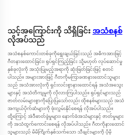
သင့်အကြောင်းကို သိရှိခြင်း
အသံစနစ်
လိုအပ်သည်
အသံစနစ်ကောင်းတစ်ခုကိုရွေးချယ်ခြင်းသည် အဓိကအားဖြင့်
ဂီတနားထောင်ခြင်း၊ ရုပ်ရှင်ကြည့်ခြင်း သို့မဟုတ် လုပ်ဆောင်မှု
နှစ်ခုလုံးကို အသုံးပြုမည့်အရာကို ဆုံးဖြတ်ခြင်းဖြင့် စတင်
ပါသည်။ အများအားဖြင့် ဂီတကိုမကြာခဏနားထောင်သူများ
သည် အသံအားလုံးကို ရှင်းလင်းစွာနားထောင်ရန် အသံအသွေး
များနှင့် အသံတိကျမှုကို လိုလားကြပါသည်။ ရုပ်ရှင်များသည်
ဇာတ်လမ်းများစွာကိုပြောပြသော်လည်း ထိုစနစ်များသည် အသံ
အကျယ်ပိုက်ဆံများကို ဖုံးလွှမ်းနိုင်စေရန် လိုအပ်ပါသည်။
ထို့ကြောင့် အဲဒီဓာတ်ခွဲမှုများ၊ နောက်ခံအသံများနှင့် ဇာတ်မှုများ
ကို အသံထွက်ကောင်းစေရန် လိုအပ်ပါသည်။ ဂီတကိုနားထောင်
သူများသည် မိမိကြိုက်နှစ်သက်သော သီချင်းများကို ပိုမို