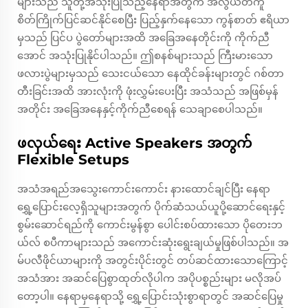
များသည် သူတို့အသုံးပြုသည့်နေရာအတွက် အလွယ်တကူ
စိတ်ကြိုက်ပြင်ဆင်နိုင်စေပြီး ပြည့်နှက်နေသော ကွန်စာတ် ဧရိယာ
မှသည် ပြင်ပ ပွဲတော်များအထိ အခြေအနေတိုင်းကို ကိုက်ညီ
အောင် အသုံးပြုနိုင်ပါသည်။ ဤစနစ်များသည် ကြီးမားသော
ဖလားပွဲများမှသည် သေးငယ်သော နေထိုင်ခန်းများတွင် ဂစ်တာ
တီးခြင်းအထိ အားလုံးကို ဖုံးလွှမ်းပေးပြီး အသံသည် အဖြစ်မှန်
အတိုင်း အခြေအနေနှင့်ကိုက်ညီစေရန် သေချာစေပါသည်။
ဖလှယ်ရေး Active Speakers အတွက်
Flexible Setups
အသံအရည်အသွေးကောင်းကောင်း နားထောင်ချင်ပြီး နေရာ
ရွှေ့ပြောင်းလေ့ရှိသူများအတွက် ပိုက်ဆံသယ်ယူပို့ဆောင်ရေးနှင့်
စွမ်းဆောင်ရည်ကို ကောင်းမွန်စွာ ပေါင်းစပ်ထားသော ပိုတေးဘ
ယ်လ် စပီကာများသည် အကောင်းဆုံးရွေးချယ်မှုဖြစ်ပါသည်။ အ
မ်ပလီဖိုင်ယာများကို အတွင်းပိုင်းတွင် တပ်ဆင်ထားသောကြောင့်
အသံအား အဆင်ပြေစွာထုတ်လိုပါက အပိုပစ္စည်းများ မလိုအပ်
တော့ပါ။ နေရာမှနေရာသို့ ရွှေ့ပြောင်းသုံးစွာရာတွင် အဆင်ပြေမှု