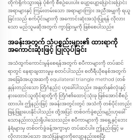
တိုက်ရိုက်သွားရန် ပုံစံကို စီစဉ်ပေးပါ။ ပျော့ပျော့ပြောင်းပြောင်း
အရာများနှင့် ကြမ်းတမ်းသော အရာများကြား အညီအမျှကို ရယူ
ခြင်းသည် စက်ပိုင်းများကို အကောင်းဆုံးအသုံးပြုရန် လိုလား
သော မည်သူမဆိုအတွက် ကွာခြားမှုကို ဖြစ်စေပါသည်။
အခန်းအတွက် သံပစ္စည်းများ၏ ထားရာကို
အကောင်းဆုံးဖြင့် ပြုလုပ်ခြင်း
အသံထွက်ကောင်းမွန်စေရန်အတွက် စပီကာများကို တပ်ဆင်
ရာတွင် နေရာချထားမှုမှ စတင်ပါသည်။ စတီရီယိုစနစ်အတွက်
အခြေခံအယူအဆကို equilateral triangle method (တစ်
နှုန်းတည်းသော တြိဂံနည်း) ဟုခေါ်ပါသည်။ အနှုတ်နှစ်လုံးနှင့်
နားထောင်သူထိုင်ရာတို့ကို တြိဂံ၏ထောင့်သုံးခု ဖြစ်အောင်စီစဉ်
ထားပါ။ ဤနည်းဖြင့် အခန်းအတွင်းတွင် အသံကို တစ်ပိုင်းတည်း
ဖြန့်ဖြူးပေးနိုင်ပါသည်။ ထို့အပြင် တစ်ဝက်ခွဲစည်းမျဉ်းဟုခေါ်
သောနည်းလည်းရှိပါသေးသည်။ စပီကာများကို အရှေ့နှင့်ဘေး
နံရံများမှ တစ်ဝက်ခွဲခန့်အကွာမှာ တပ်ဆင်ပါ။ ဤနည်းဖြင့် မ
လိုလားအပ်သော အသံပြန်များကိုလျော့နည်းစေပြီး