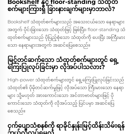
Bookshelf နှင့် floor-standing သံထုတ်
စက်များကြားရှိ ခြားနားချက်များမှာဘာလဲ?
Bookshelf သံထုတ်စက်များသည် အသေးငယ်သော နေရာများ
အတွက် ပိုင်းခြားသော သံထုတ်ဖြင့် ဖြစ်ပြီး၊ floor-standing သံ
ထုတ်စက်များသည် ပိုပြည့်စုံသော သံထုတ်ကို ပေးပြီး အကြီးမား
သော နေရာများအတွက် အဆင်ပြေစေသည်။
မြင့်တင်ဆက်သော သံထုတ်စက်များတွင် ရှေ့
ကြေးပြုလုပ်ခြင်းမှာ လိုအပ်ပါသလား?
High-power သံထုတ်စက်များတွင် ရှေ့ကြေးပြုလုပ်ခြင်းသည်
သံထုတ်၏ ပိုမိုတင်ဆက်မှုဖြင့် လိုအပ်သော ကြီးမားသော နေရာ
များ သို့မဟုတ် အားကောင်းသော အင်တာဗာတ်များဖြင့် ပို
ကောင်းသော သံထုတ်ကို လိုအပ်သည့် ပြင်ပမှာ အဆင်ပြေ
စေသည်။
ငှက်ပျောသံစနစ်ကို ရာခိုင်နှုန်းမြင့်ထိန်းသိမ်းရန်
ဘယ်လိုလုပ်ရမလဲ