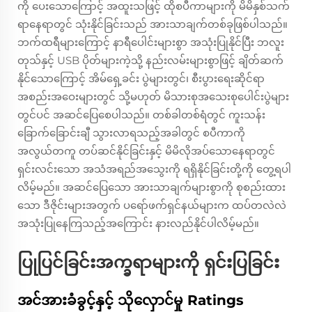
ကို ပေးသောကြောင့် အထူးသဖြင့် ထိုစပီကာများကို မိမိနှစ်သက်
ရာနေရာတွင် သုံးနိုင်ခြင်းသည် အားသာချက်တစ်ခုဖြစ်ပါသည်။
ဘက်ထရီများကြောင့် နာရီပေါင်းများစွာ အသုံးပြုနိုင်ပြီး ဘလူး
တုသ်နှင့် USB ပိုတ်များကဲ့သို့ နည်းလမ်းများစွာဖြင့် ချိတ်ဆက်
နိုင်သောကြောင့် အိမ်ရှေ့ခင်း ပွဲများတွင်၊ စီးပွားရေးဆိုင်ရာ
အစည်းအဝေးများတွင် သို့မဟုတ် မိသားစုအသေးစုပေါင်းပွဲများ
တွင်ပင် အဆင်ပြေစေပါသည်။ တစ်ခါတစ်ရံတွင် ကူးသန်း
ခြောက်ခြောင်းချီ သွားလာရသည့်အခါတွင် စပီကာကို
အလွယ်တကူ တပ်ဆင်နိုင်ခြင်းနှင့် မိမိလိုအပ်သောနေရာတွင်
ရှင်းလင်းသော အသံအရည်အသွေးကို ရရှိနိုင်ခြင်းတို့ကို တွေ့ရပါ
လိမ့်မည်။ အဆင်ပြေသော အားသာချက်များစွာကို စုစည်းထား
သော ဒီဇိုင်းများအတွက် ပရော်ဖက်ရှင်နယ်များက ထပ်တလဲလဲ
အသုံးပြုနေကြသည့်အကြောင်း နားလည်နိုင်ပါလိမ့်မည်။
ပြုပြင်ခြင်းအက္ခရာများကို ရှင်းပြခြင်း
အင်အားခံခွင့်နှင့် သိုလှောင်မှု Ratings