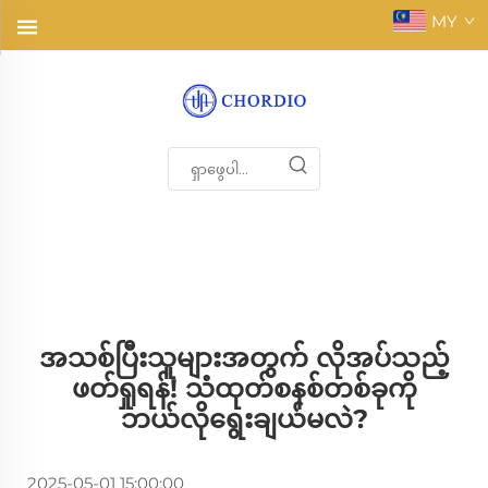
MY
အသစ်ပြီးသူများအတွက် လိုအပ်သည့်
ဖတ်ရှုရန်! သံထုတ်စနစ်တစ်ခုကို
ဘယ်လိုရွေးချယ်မလဲ?
2025-05-01 15:00:00