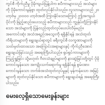
ကွင်စီ ကိုက်ညီမှု ပိုမိုကျယ်ပြန့်ပါက စပီကာများသည် အသံများ
ကို ပိုမိုကောင်းမွန်စွာ ထုတ်လုပ်နိုင်ပါသည်။ လူသားများသည် ၂၀
ဟာ့ဇ်မှ ၂၀၀၀၀ ဟာ့ဇ်အထိ ကြားနိုင်သောကြောင့် ဤအကျယ်
ပိုင်းကို ဖြည့်ဆည်းပေးသည့် စပီကာများသည် ကျွန်ုပ်တို့ကြားနိုင်
သော အသံများကို ပြန်လည်ထုတ်လုပ်ပေးပါလိမ့်မည်။
အကောင်းဆုံး အသံအရည်အသွေးကို ရရှိနိုင်ရန် အသံထုတ်
ကိရိယာများကို ရွေးချယ်ရာတွင် ဖရီးကွင်စီ လက္ခဏာများကို
သတ်မှတ်ထားသော အကြောင်းအရာများနှင့် ကိုက်ညီအောင်
ရွေးချယ်ခြင်းသည် အရေးကြီးပါသည်။ ရုပ်ရှင်ကားများကို
ကြည့်ရှုခြင်း သို့မဟုတ် ဂီတသံချုပ်များကို နားဆွဲခြင်းတို့တွင် ပိုမို
ကောင်းမွန်သော အကျိုးသက်ရောက်မှု ရရှိနိုင်ရန် စွမ်းအား
ကောင်းမွန်သော ဘက်စ်အသံထုတ်လုပ်မှုနှင့် မှန်ကန်သော အမြင့်
များကို ထုတ်လုပ်နိုင်သော စပီကာများကို ရွေးချယ်ရန် အရေးကြီး
ပါသည်။
မေးလေ့ရှိသောမေးခွန်းများ