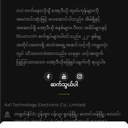
Aa1 တက်နောလိုဂျီ အော့ဒီယို ထုတ်ကုန်များကို
အကောင်းဆုံးဖြင့် ပေးဆောင်ပါသည်။ အိမ်ရှိနှင့်
အဆောင်ရှိ အော့ဒီယို စနစ်များ၊ ဂီတာ အမီပ်များနှင့်
Bluetooth စက်ရုပ်များပါဝင်သည်။ ၂၂+ နှစ်မျှ
အတိုင်းအတာရှိ အသံအရှေ့အဆင်သင့်ကို ကမ္ဘာလုံး
တွင် သိသာလာခံထားသည်။ ယခုမှာ သင့်အတွက်
ပြုပြင်ထားသော အော့ဒီယိုဖြေရှင်းချက်ကို ရယူပါ။
ဆက်သွယ်ပါ
Aa1 Technology Electronic Co., Limited
တရုတ်နိုင်ငံ၊ ဂွန်းဇူး၊ ပန်ယူ၊ ရှဝန်မြို့၊ လောင်းဝန်မြို့၊ လောင်း
ကူလမ်း၊ အမှတ် (၂၂)၊ ပုံမှန် ကုမ္ပဏီအမှတ် ၅၁၁၄၈၃