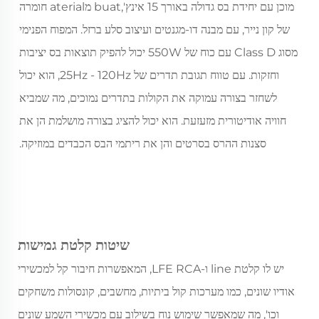
מוכן עם יחידת בס גדולה באורך 15 אינץ',buat מaterial חומרה
של קון נייר, עם מבנה דו-מגנטים ועיצוב סלע ברזל. המפוח הפנימי
מסוג Class D עם כוח של 550W יכול להפיק תוצאות בס יציבות
וחזקות. עם טווח תגובת תדרים של 25Hz - 120Hz, הוא יכול
לשחזר בצורה עמוקה את הקולות בתדרים נמוכים, מה שמביא
חוויה אודיטורית מזעזעת. הוא יכול להציג בצורה מושלמת הן את
סצנות ההרס בסרטים והן את ריתמי הבס הכבדים במוזיקה.
שיטות קלטת גמישות
יש לו קלטת line ו-LFE RCA, המאפשרות חיבור קל למכשירי
אודיו שונים, כמו מערכות קול ביתיות, מחשבים, קונסולות משחקים
וכו', מה שמאפשר שימוש נוח בשילוב עם מכשירי השמע שונים