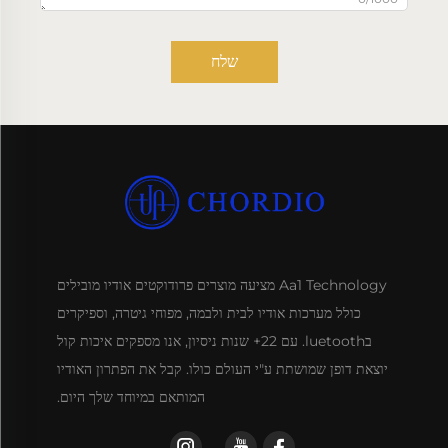
שלח
Aa1 Technology מציעה מוצרים פרודוקטים אודיו מובילים
כולל מערכות אודיו לבית ולבמה, מפוחי גיטרה, וספיקרים
בluetooth. עם 22+ שנות ניסיון, אנו מספקים איכות קול
יוצאת דופן שמושתת ע"י העולם כולו. קבל את הפתרון האודיו
המותאם במיוחד שלך היום.