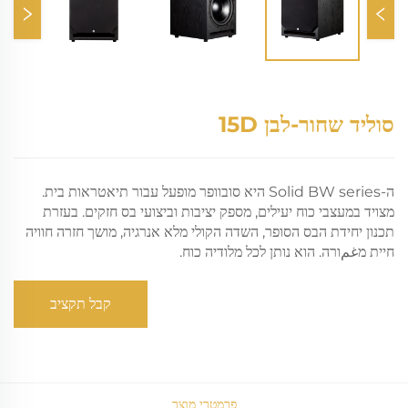
סוליד שחור-לבן 15D
ה-Solid BW series היא סובוופר מופעל עבור תיאטראות בית.
מצויד במעצבי כוח יעילים, מספק יציבות וביצועי בס חזקים. בעזרת
תכנון יחידת הבס הסופר, השדה הקולי מלא אנרגיה, מושך חזרה חוויה
חיית מغمורה. הוא נותן לכל מלודיה כוח.
קבל תקציב
פרמטרי מוצר