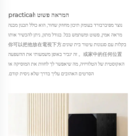
המראה פשוט וpractical
נוצר מפיברבורד בעומק תיכון מחוזק שחור, הוא כולל תכנון מבנה
מראה אמין, פשוט ומשתמש בכל. בגודל מתון, ניתן להכשיר אותו
בקלות עם סגנונות עיטור בית שונים.你可以把他放在電視下方
或家中的任何位置。 זה יגביר באופן משמעותי את ההשפעה
האקוסטית של הטלוויזיה, מה שיאפשר לך לחוות את המוסיקה או
הסרטים האהובים עליך בדרך שלא ניסית קודם.