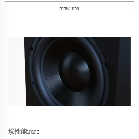
צבע: שחור
ביצוע埙性能