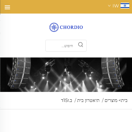
IW
בית>
מוצרים
/
תיאטרון בית
/
ב.ו15ד