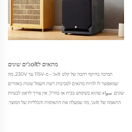
מתאים לoltג'ים שונים
תמיכה בהיקף רחבה של קלט vltג' - מ-115V עד 230V, מה
שמאפשר לו להיות מתאים לסביבות רשת חשמל שונות באזורים
שונים. سواء שהוא בשימוש בבית או בחו"ל, אין צורך לדאוג לבעיות
התאמה של vltג', מה שמעלה את התאימות והכלליות של המוצר.