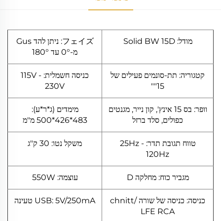
מודל: Solid BW 15D
フェイズ: ניתן להד Gus
מ-0° עד 180°
קטגוריה: תת-סונמים פעילים של
כניסה חשמלית: 115V -
230V
15""
וופר: בס 15 אינץ', קון נייר, מגנטים
מימדים (ג*ר*ע):
כפולים, סלד ברזל
483*426*500 מ"מ
טווח תגובת תדר: 25Hz -
משקל נטו: 30 ק"ג
120Hz
מגביר כוח: מחלקה D
עוצמה: 550W
כניסה: כניסה של שורה /chnitt
USB: 5V/250mA טעינה
LFE RCA