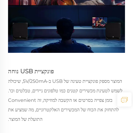
פונקציית USB נוחה
המוצר מספק פונקציית טעינה של USB ב-5V/250mA, שיכולה
לשמש לטעינת מכשירים קטנים כמו טלפונים ניידים, טבלטים וכו'.
בזמן צפייה בסרטים או הקשבה למוזיקה, זה Convenient
להתחזק את הכוח של המכשירים האלקטרוניים, מה שמציע את
התועלת של המוצר.