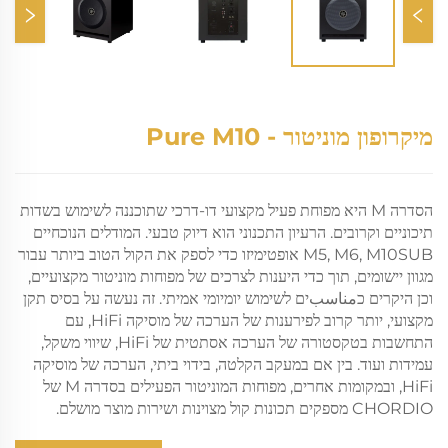
מיקרופון מוניטור - Pure M10
הסדרה M היא מפוחת פעיל מקצועי דו-דרכי שתוכננה לשימוש בשדות
תיכוניים וקרובים. הרעיון התכנוני הוא דיוק טבעי. המודלים הנוכחיים
M5, M6, M10SUB אופטימיזו כדי לספק את הקול הטוב ביותר עבור
מגוון יישומים, תוך כדי היענות לצרכים של מפוחות מוניטור מקצועיים,
וכן היקרים כمناسبים לשימוש יומיומי אמיתי. זה נעשה על בסיס תקן
מקצועי, יותר קרוב לפירענות של הערכה של מוסיקה HiFi, עם
התחשבות בטקסטורה של הערכה אסתטית של HiFi, שיווי משקל,
עמידות ועוד. בין אם במעקב הקלטה, בידוי ביתי, הערכה של מוסיקה
HiFi, ובמקומות אחרים, מפוחות המוניטור הפעילים בסדרה M של
CHORDIO מספקים תכונות קול מצוינות ושירות מוצר מושלם.