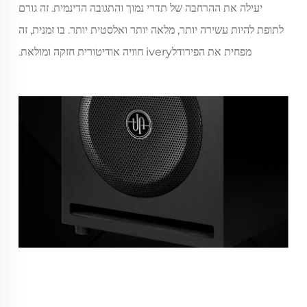
יעילה את ההרחבה של תדרי נמוך והתגובה הדינמית. זה גורם
לתופת להיות עשירה יותר, מלאה יותר ואלסטית יותר. בו זמנית, זה
מפחית את הפירודלivery חוויה אודיטורית חזקה ומולאת.