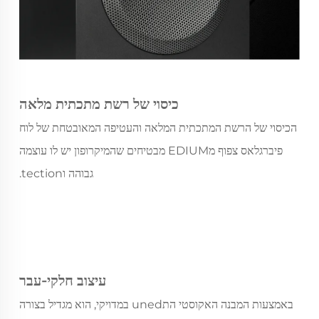
כיסוי של רשת מתכתית מלאה
הכיסוי של הרשת המתכתית המלאה והעטיפה המאובטחת של לוח
פיברגלאס צפוף מEDIUM מבטיחים שהמיקרופון יש לו עוצמה
גבוהה וtection.
עיצוב חלקי-עבר
באמצעות המבנה האקוסטי התuned במדויקי, הוא מגדיל בצורה