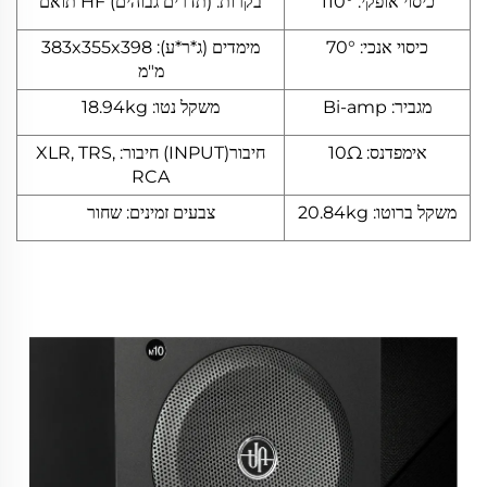
כיסוי אופקי: 110°
בקרות: (תדרים גבוהים) HF תואם
כיסוי אנכי: 70°
מימדים (ג*ר*ע): 383x355x398
מ"מ
מגביר: Bi-amp
משקל נטו: 18.94kg
אימפדנס: 10Ω
חיבור(INPUT) חיבור: XLR, TRS,
RCA
משקל ברוטו: 20.84kg
צבעים זמינים: שחור