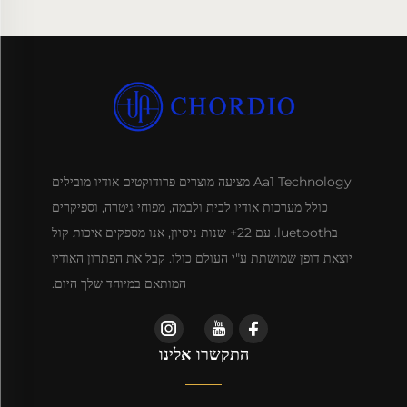
Aa1 Technology מציעה מוצרים פרודוקטים אודיו מובילים
כולל מערכות אודיו לבית ולבמה, מפוחי גיטרה, וספיקרים
בluetooth. עם 22+ שנות ניסיון, אנו מספקים איכות קול
יוצאת דופן שמושתת ע"י העולם כולו. קבל את הפתרון האודיו
המותאם במיוחד שלך היום.
התקשרו אלינו