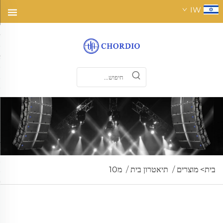
IW
בית>
מוצרים
/
תיאטרון בית
/
מ10