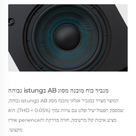
מגביר כוח מובנה מסוג AB בistung גבוהה
המוצר מצויד במגביר אנלוגי מובנה מסוג AB בistung גבוהה,
שמספק תפעול יעיל ופלט עם עיוות נמוך (THD < 0.05%). הוא
מציע איכות קול מרשימה, חזרה מדויקת ותperience אודיו
מקצועי.