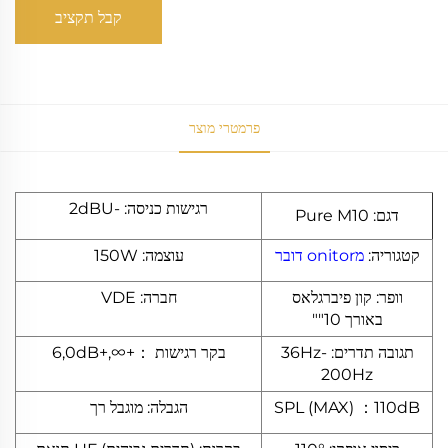
קבל תקציב
פרמטרי מוצר
רגישות כניסה: -2dBU
דגם: Pure M10
קטגוריה:
מonitor דובר
עוצמה: 150W
וופר: קון פיברגלאס
חברה: VDE
באורך 10""
תגובה תדרים: 36Hz-
בקר רגישות ：+∞,+6,0dB
200Hz
SPL (MAX) ：110dB
הגבלה: מוגבל רך