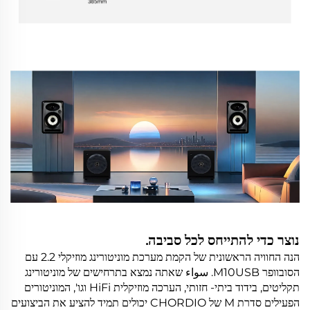
נוצר כדי להתייחס לכל סביבה.
הנה החוויה הראשונית של הקמת מערכת מוניטורינג מוזיקלי 2.2 עם
הסובוופר M10USB. سواء שאתה נמצא בתרחישים של מוניטורינג
תקליטים, בידוד ביתי- חזותי, הערכה מוזיקלית HiFi וגו', המוניטורים
הפעילים סדרת M של CHORDIO יכולים תמיד להציע את הביצועים