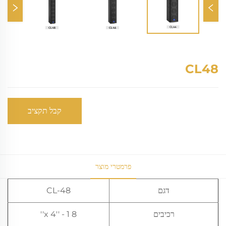
CL48
קבל תקציב
פרמטרי מוצר
דגם
CL-48
רכיבים
8 x 4'' - 1''