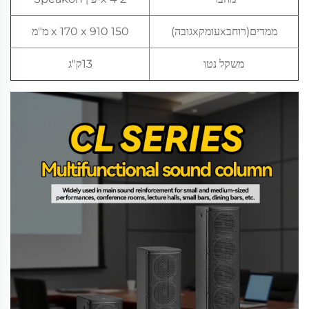
ממדים(רוחבxעומקxגובה)
150 x 170 x 910 מ"מ
משקל נטו
13ק"ג