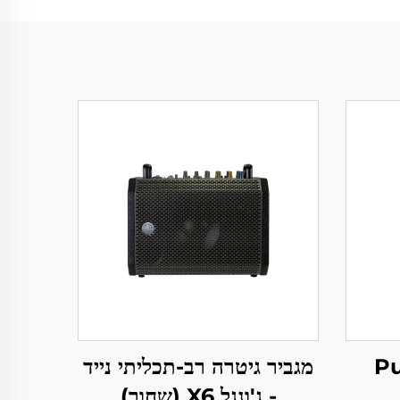
ובר-Pure
מגביר גיטרה רב-תכליתי נייד
- ג'ונגל X6 (שחור)