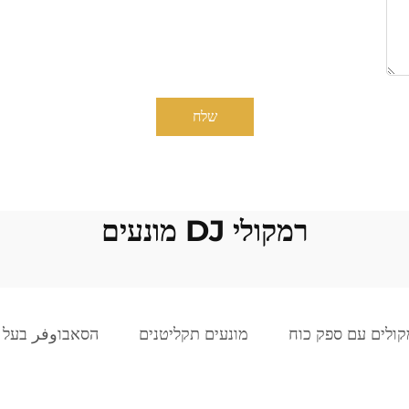
שלח
רמקולי DJ מונעים
ולים עם ספק כוח
מונעים תקליטנים
הסאבוوفر בעל ה