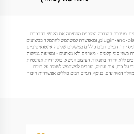
ל DJ מציעים מגוון גדול של יתרונות משכנעים שגורמים לכך להיות ברירה אידיאלית הן לדJs מקצועיים והן לדJs חובבנים. מערכת ההגברה המובנית מפחיתה את הקושי בהרכבת
mplיפיקטורים נפרדים לרמקולים, ופועלת על הורדת זמן ההתקנה ועלולות לאי-תאימות. רמקולים אלו מספקים פונקציונליות מיידית של plugin-and-play, ומאפשרת למשתמש להתמקד בביצועים
 מפני עומס יתר. דגמים רבים כוללים ממשקים שליטה אינטואיטיביים
מקצועית תומכות בשני סוגי קלטים - מאוזנים ולא מאוזנים - ומציעות גמישות
ללא ירידה בתפקוד. העיצוב הנישא, כולל ידיות אנרגטיות
-DJ החזקים כוללים מדורי LED למצב שמספקים משוב חזותי מיידי על כוח, אות ועומס, ועוזרים למשתמש לשמור על רמות
הלך האירועים. בנוסף, דגמים רבים כוללים אפשרויות חיבור