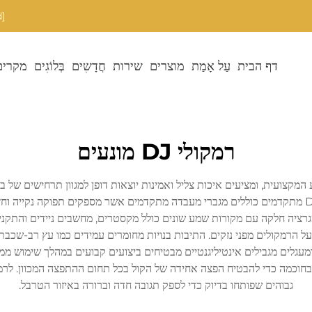
[email protected]
דף הבית
עַל אָמַת
מוצרים
שירות
חֲדָשִים
בְּלוֹגִים
מקרים
רמקולי DJ מונעים
המקצועית, ומציעים איכות צליל ואמינות יוצאות דופן למגוון תרחישים של ב
מאוחדת אחת, מה שמונע את הצורך במגבר חיצוני. רמקולי DJ מתקדמים כוללים מגברי מעבדה מתקדמים אשר
רמקולים מפני נזקים. התיבות בנויות מחומרים עמידים כמו עץ רב-שכבתי מ
ומעגלים מגבילים אינטיליגנטיים מבטיחים ביצועים קבועים במהלך שימוש מ
גבוהים שפותחו בדיוק כדי לספק תגובה חדה וברורה באיזור הטרבל.