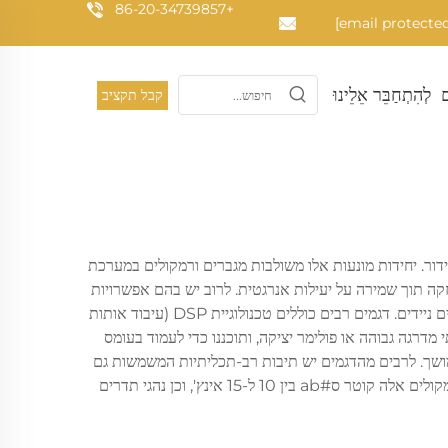
+86-20-34739857
לְהִתְחַבֵּר אֵלֵינוּ
קבל תקציב
ידור. יחידות מונעות אלו משולבות מגברים ורמקולים במערכת
 מספקים תפוקה נקייה וחזקה תוך שמירה על יעילות אנרגטית. לרוב יש בהם אפשרויות
קלט מרובות כגון חיבורי XLR, TRS ו-RCA, לאפשרות אינטגרציה חלקה עם מקורות שמע שונים כולל מקסטרים, מחשבים ניידים והתקנים ניידים. דגמים רבים כוללים טכנולוגיית DSP (עיבוד אותות
דרגה גבוהה או פולימר יציקה, ותוכננו כדי לעמוד בעומס
מושך. לרבים מהדגמים יש תיבות רב-תכליתיות המשמשות גם
כרמקולי עיקריים וגם כמניטורים ארציים, עם גוּלְשׁוֹת שנבנו בחוכמה כדי להבטיח הפצה אחידה של הקול בכל תחום ההתפצה המכוון. לרמקולים אלה קוטר ס#ab בין 10 ל-15 אינץ', וכן נהגי תדרים