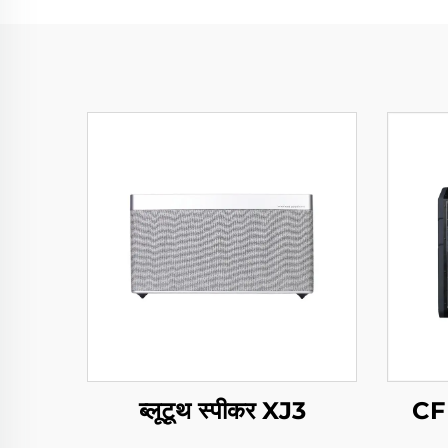
ब्लूटूथ स्पीकर XJ3
CF 