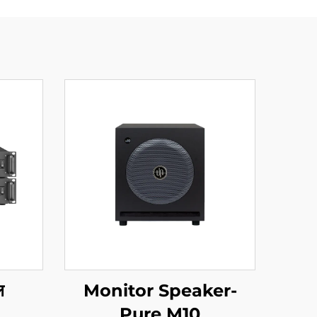
ल
Monitor Speaker-
Pure M10