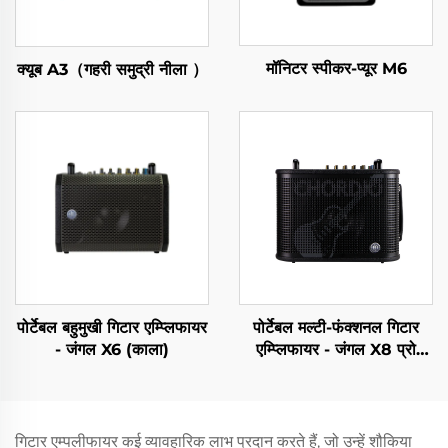
मॉनिटर स्पीकर-प्यूर M6
क्यूब A3（गहरी समुद्री नीला ）
पोर्टेबल बहुमुखी गिटार एम्प्लिफायर
पोर्टेबल मल्टी-फंक्शनल गिटार
- जंगल X6 (काला)
एम्प्लिफायर - जंगल X8 प्रो
(ब्लैक)
गिटार एम्पलीफायर कई व्यावहारिक लाभ प्रदान करते हैं, जो उन्हें शौकिया