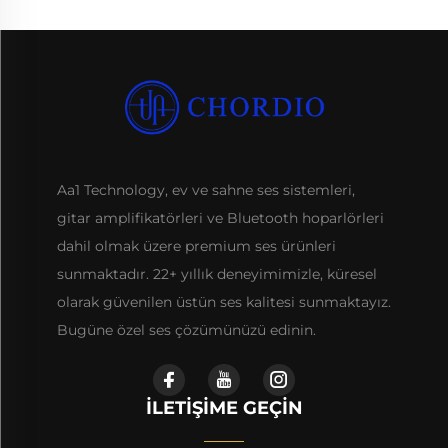
Aa1 Technology, ev ve sahne ses sistemleri,
gitar amplifikatörleri ve Bluetooth hoparlörleri
dahil olmak üzere premium ses ürünleri
sunmaktadır. 22+ yıllık deneyimimizle, küresel
olarak güvenilen üstün ses kalitesi sunmaktayız.
Bugüne özel ses çözümünüzü edinin.
İLETIŞIME GEÇIN