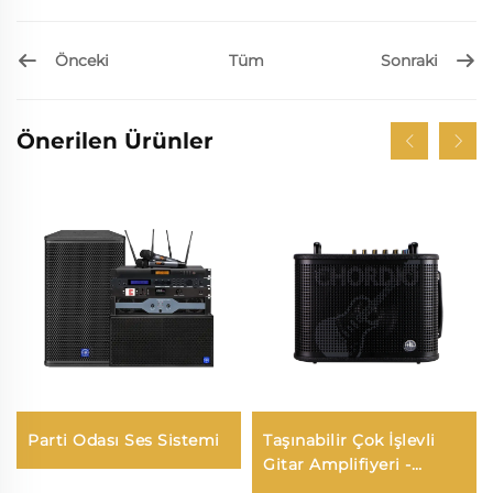
Önceki
Sonraki
Tüm
Önerilen Ürünler
Parti Odası Ses Sistemi
Taşınabilir Çok İşlevli
Gitar Amplifiyeri -
Jungle X8 Pro（Siyaht）