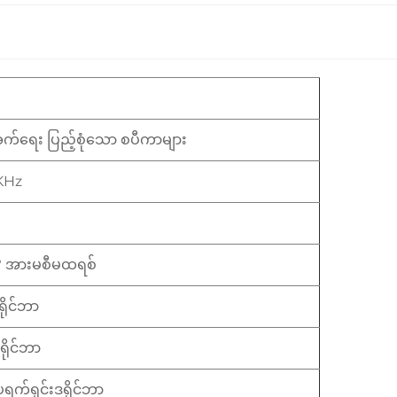
းအက်ရေး ပြည့်စုံသော စပီကာများ
KHz
° အားမစီမထရစ်
ရိုင်ဘာ
ရိုင်ဘာ
ပရက်ရှင်းဒရိုင်ဘာ