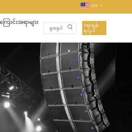
MY
ြောင်းအရာများ
ဈေးနှုန်း
ရယူပါ