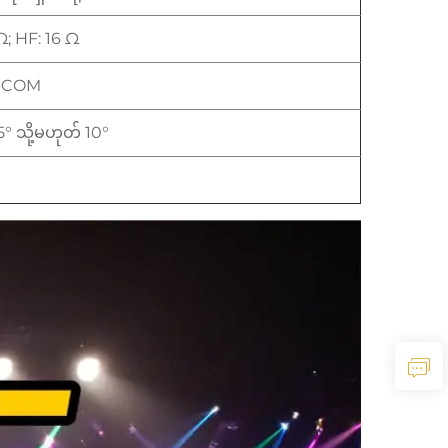
Ω; HF: 16 Ω
A-COM
7.5° သို့မဟုတ် 10°