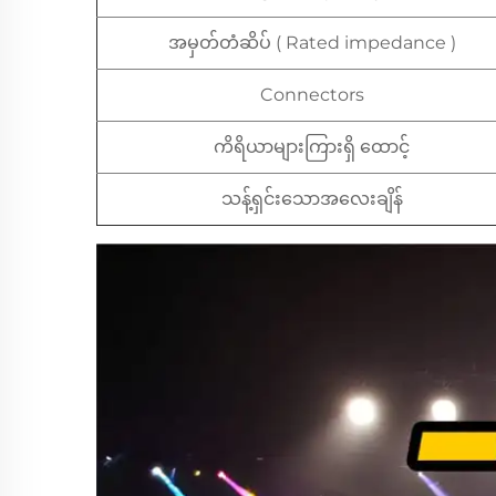
အမှတ်တံဆိပ် ( Rated impedance )
Connectors
ကိရိယာများကြားရှိ ထောင့်
သန့်ရှင်းသောအလေးချိန်