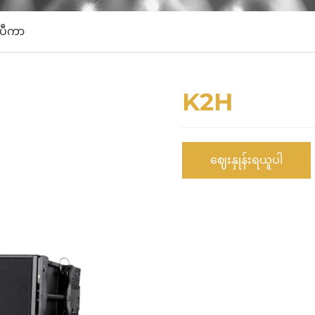
စပီကာ
K2H
ဈေးနှုန်းရယူပါ