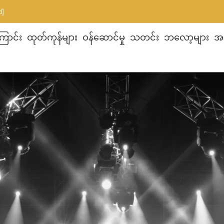
d]
ြောင်း
ထုတ်ကုန်များ
ဝန်ဆောင်မှု
သတင်း
ဘလော့များ
အက