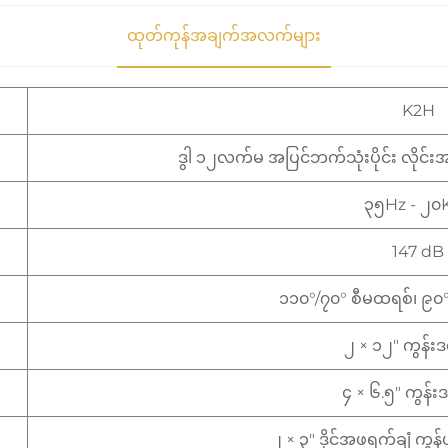
ထုတ်ကုန်အချက်အလက်များ
K2H
ဒွါ ၁၂လက်မ အပြင်ဘက်သုံးပိုင်း လိုင်
၃၅Hz - ၂၀
147 dB
၁၁၀°/၇၀° စီမထရစ်၊ ၉၀
၂ × ၁၂″ ကွန်းဒ
၄ × ၆.၅″ ကွန်းဒ
၂ × ၃″ ဒိုင်အဖရက်ချံ ကွန်