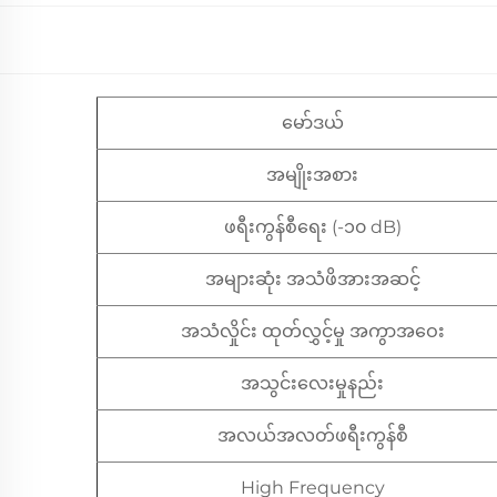
မော်ဒယ်
အမျိုးအစား
ဖရီးကွန်စီရေး (-၁၀ dB)
အများဆုံး အသံဖိအားအဆင့်
အသံလှိုင်း ထုတ်လွှင့်မှု အကွာအဝေး
အသွင်းလေးမှုနည်း
အလယ်အလတ်ဖရီးကွန်စီ
High Frequency