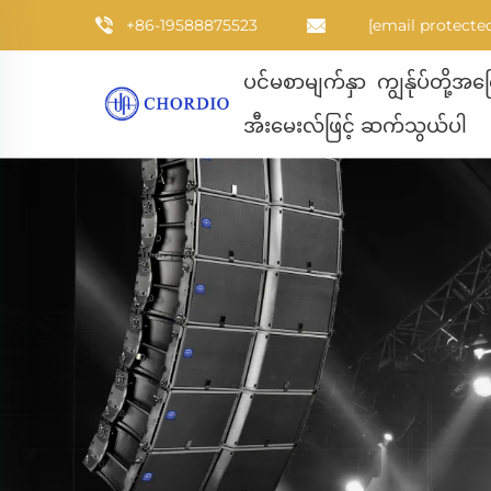
+86-19588875523
[email protecte
ပင်မစာမျက်နှာ
ကျွန်ုပ်တို့အက
အီးမေးလ်ဖြင့် ဆက်သွယ်ပါ