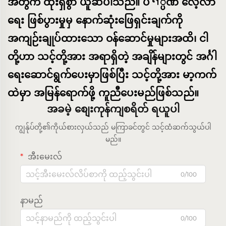
အတွက် ထိုးရှိစွာ ယူဆပါသည်။ ပণ္ပဏ် လေ့လာ
ရေး ဖြစ်ပွားမှုမှ နောက်ဆုံးဖြေရှင်းချက်ကို
အကျဉ်းချုပ်ထားသော ဝန်ဆောင်မှုများအထိ၊ ငါ
တို့ဟာ သင့်တို့အား အရာရှိတဲ့ အချိန်များတွင် အင်္ဂါ
ရေးဆောင်ရွက်ပေးမှာဖြစ်ပြီး သင့်တို့အား မာ့ကက်
ထဲမှာ အမြန်ရောက်ဖို့ ကူညီပေးမည်ဖြစ်သည်။
အခမဲ့ စျေးကုန်ကျစရိတ် ရယူပါ
ကျွန်ုပ်တို့၏ကိုယ်စားလှယ်သည် မကြာခင်တွင် သင့်ထံဆက်သွယ်ပါ
မည်။
အီးမေးလ်
0/100
နာမည်
0/100