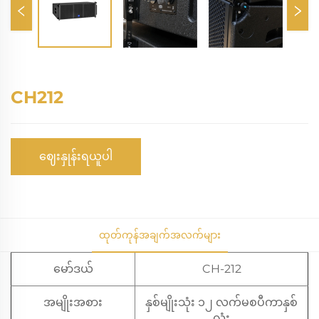
CH212
ဈေးနှုန်းရယူပါ
ထုတ်ကုန်အချက်အလက်များ
မော်ဒယ်
CH-212
အမျိုးအစား
နှစ်မျိုးသုံး ၁၂ လက်မစပီကာနှစ်
လုံး