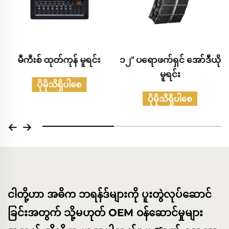
၁၂" ပရောဖက်ရှင် အော်ဒီယို
သာမန်အော်ဒီယိုထုတ်ကုန်
မူရင်း
များရဲ့ မူရင်းစာရင်း
ပိုမိုသိရှိပါစေ
ပိုမိုသိရှိပါစေ
ငါတို့ဟာ အဓိက ဘရန်ဒ်များကို ပူးတွဲလုပ်ဆောင်
ခြင်းအတွက် သို့မဟုတ် OEM ဝန်ဆောင်မှုများ