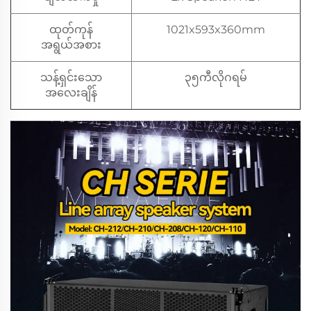
ထုတ်ကုန်
1021x593x360mm
အရွယ်အစား
သန့်ရှင်းသော
၃၅ကီလိုဂရမ်
အလေးချိန်