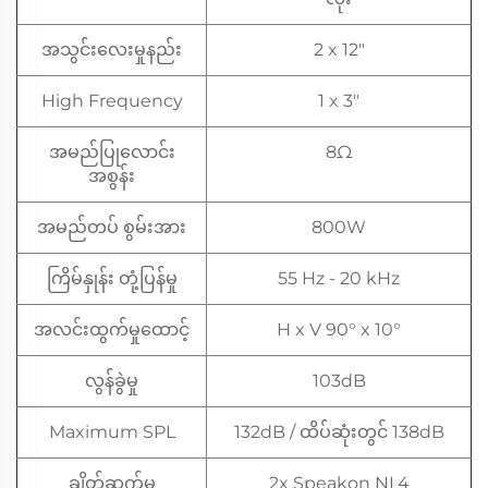
အသွင်းလေးမှုနည်း
2 x 12"
High Frequency
1 x 3"
အမည်ပြုလောင်း
8Ω
အစွန်း
အမည်တပ် စွမ်းအား
800W
ကြိမ်နှုန်း တုံ့ပြန်မှု
55 Hz - 20 kHz
အလင်းထွက်မှုထောင့်
H x V 90° x 10°
လွန်ခွဲမှု
103dB
Maximum SPL
132dB / ထိပ်ဆုံးတွင် 138dB
ချိတ်ဆက်မှု
2x Speakon NL4