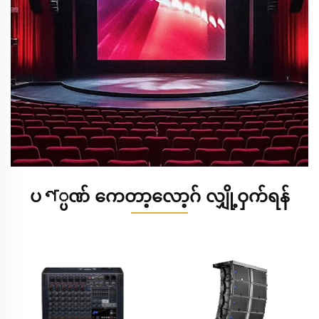
ပণ္ပဏ် ကေတာ့လော့ဂ် လျှို့ဝှက်ရန်