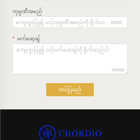
ကုမ္ပဏီအမည်
0/200
မက်ဆေ့ချ်
0/1000
တင်ပြမည်