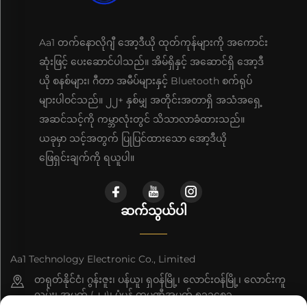
Aa1 တက်နောလိုဂျီ အော့ဒီယို ထုတ်ကုန်များကို အကောင်း
ဆုံးဖြင့် ပေးဆောင်ပါသည်။ အိမ်ရှိနှင့် အဆောင်ရှိ အော့ဒီ
ယို စနစ်များ၊ ဂီတာ အမီပ်များနှင့် Bluetooth စက်ရုပ်
များပါဝင်သည်။ ၂၂+ နှစ်မျှ အတိုင်းအတာရှိ အသံအရှေ့
အဆင်သင့်ကို ကမ္ဘာလုံးတွင် သိသာလာခံထားသည်။
ယခုမှာ သင့်အတွက် ပြုပြင်ထားသော အော့ဒီယို
ဖြေရှင်းချက်ကို ရယူပါ။
ဆက်သွယ်ပါ
Aa1 Technology Electronic Co., Limited
တရုတ်နိုင်ငံ၊ ဂွန်းဇူး၊ ပန်ယူ၊ ရှဝန်မြို့၊ လောင်းဝန်မြို့၊ လောင်းကူ
လမ်း၊ အမှတ် (၂၂)၊ ပုံမှန် ကုမ္ပဏီအမှတ် ၅၁၁၄၈၃